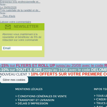
Entreprise très professionnelle et...
Note :
Le 29/05/2026
Très satisfaite de la rapidité et de...
Note :
... Plus d'avis
Laisser votre commentaire
NEWSLETTER
Abonnez-vous maintenant à la
newsletter et bénéficiez de 5% de
réduction sur votre commande
-15%
sur
FLYERS ET ROLL UP
jusqu'au 20/08 avec le code
R
-10%
sur
TOUT LE SITE
jusqu'au 17/08 avec le code
DELOM
10% OFFERTS SUR VOTRE PREMIERE
NOUVEAU CLIENT ?
Gérer mes cookies
MENTIONS LÉGALES
INFOS T
C
>
T
OUS L
>
ONDITIONS GÉNÉRALES DE VENTE
C
>
RÉER 
T
>
RANSPORT ET LIVRAISON
T
>
RUCS 
> DÉLAIS D'IMPRESSION