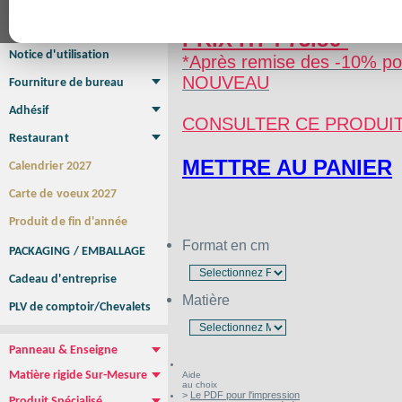
Affiche Petit Format
Affiche à l'unité
Affiche Grand Format
Brochure/Catalogue
PRIX HT : 73.8€*
Brochure piquée
Brochure dos carré collé
Brochure spirale
Notice d'utilisation
*Après remise des -10% pou
NOUVEAU
Fourniture de bureau
Enveloppe
Papier à lettres
Chemise à rabats
Bloc-notes encollé
Carnets Autocopiants
Magnétique sur mesure
Sous main
Adhésif
CONSULTER CE PRODUI
Etiquette autocollante
Sticker Rond
Adhésif sur-mesure
Sticker Vitrine
NEW !
Restaurant
Menu
Set de table
Etui à cigarettes
Porte Addition
Menu Panneau
NEW !
METTRE AU PANIER
Calendrier 2027
Carte de voeux 2027
Produit de fin d'année
Format en cm
PACKAGING / EMBALLAGE
Cadeau d'entreprise
Matière
PLV de comptoir/Chevalets
Panneau & Enseigne
Panneau de chantier
Panneau immobilier
Enseigne Publicitaire
Matière rigide Sur-Mesure
Aide
au choix
Dibond
Plexiglass
PVC
Aquilux
NEW !
>
Le PDF pour l'impression
Produit Spécialisé