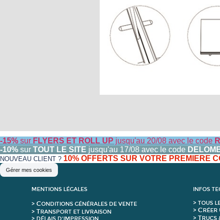
-15%
sur
FLYERS ET ROLL UP
jusqu'au 20/08 avec le code
R
-10%
sur
TOUT LE SITE
jusqu'au 17/08 avec le code
DELOM
10% OFFERTS SUR VOTRE PREMIERE
NOUVEAU CLIENT ?
Gérer mes cookies
MENTIONS LÉGALES
INFOS T
C
>
T
OUS L
>
ONDITIONS GÉNÉRALES DE VENTE
C
>
RÉER 
T
>
RANSPORT ET LIVRAISON
T
>
RUCS 
> DÉLAIS D'IMPRESSION