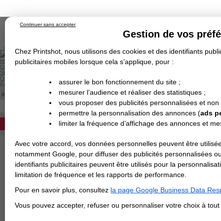
Continuer sans accepter
Gestion de vos préf
Chez Printshot, nous utilisons des cookies et des identifiants public
Impression papier
publicitaires mobiles lorsque cela s’applique, pour :
Grand Format
Stand/PLV
Objet Publicitaire
assurer le bon fonctionnement du site ;
Banderole & bâche
Enseigne
mesurer l’audience et réaliser des statistiques ;
Impression en ligne
>
Kakemono
>
Kakemono Roll-up 100x200cm
Demande de devis
ROLL UP 100X200CM
vous proposer des publicités personnalisées et non
Echantillons
DEVIS PERSONNALISÉ
Revendeurs
permettre la personnalisation des annonces (
ads p
Imprimer un kakemono 100x200 : structur
limiter la fréquence d’affichage des annonces et m
REVENDEURS
tous les tarifs et commander en ligne :
Matière
Avec votre accord, vos données personnelles peuvent être utilisée
Spécial Elections
notamment Google, pour diffuser des publicités personnalisées o
Structure
IMPRESSION 24H
identifiants publicitaires peuvent être utilisés pour la personnali
limitation de fréquence et les rapports de performance.
Carte de visite
Pour en savoir plus, consultez
la page Google Business Data Resp
Carterie
>
Vous avez une command
Carte Indéchirable
Carte de correspondance
Cartes postales
Marque-pages
Carte de Fidélité
Carte PVC
Carte & faire-part
Vous pouvez accepter, refuser ou personnaliser votre choix à tou
Flyer & Dépliant
Flyer
Flyer rond
Dépliant
Chemise à rabats
Flyer indéchirable
Affiche