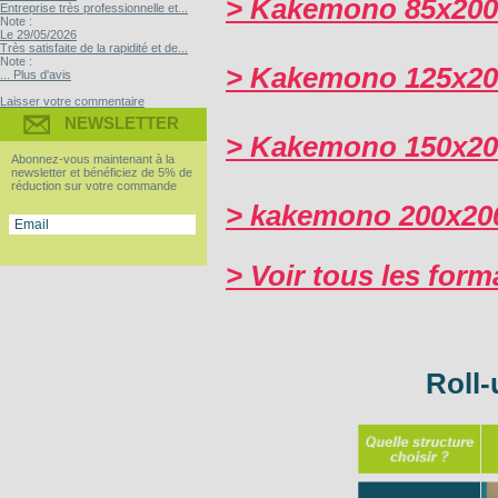
>
Kakemono
85x20
Entreprise très professionnelle et...
Note :
Le 29/05/2026
Très satisfaite de la rapidité et de...
Note :
>
Kakemono
125x2
... Plus d'avis
Laisser votre commentaire
NEWSLETTER
>
Kakemono
150x20
Abonnez-vous maintenant à la
newsletter et bénéficiez de 5% de
réduction sur votre commande
>
kakemono
200x2
>
Voir
tous les form
Roll-