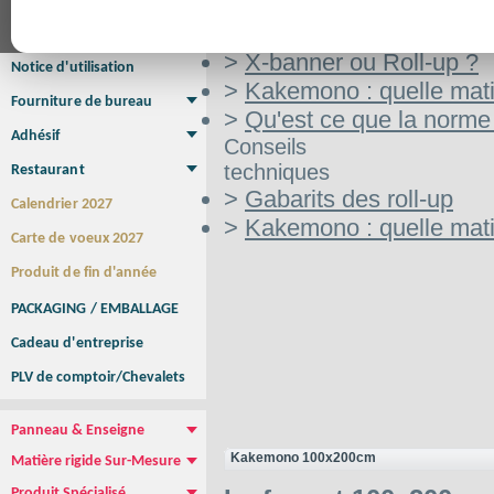
Aide
Affiche Petit Format
Affiche à l'unité
Affiche Grand Format
au choix
Brochure/Catalogue
Brochure piquée
Brochure dos carré collé
Brochure spirale
>
X-banner ou Roll-up ?
Notice d'utilisation
>
Kakemono : quelle mati
Fourniture de bureau
>
Qu'est ce que la norme
Enveloppe
Papier à lettres
Chemise à rabats
Bloc-notes encollé
Carnets Autocopiants
Magnétique sur mesure
Sous main
Adhésif
Conseils
Etiquette autocollante
Sticker Rond
Adhésif sur-mesure
Sticker Vitrine
NEW !
techniques
Restaurant
Menu
Set de table
Etui à cigarettes
Porte Addition
Menu Panneau
NEW !
>
Gabarits des roll-up
Calendrier 2027
>
Kakemono : quelle mati
Carte de voeux 2027
Produit de fin d'année
PACKAGING / EMBALLAGE
Cadeau d'entreprise
PLV de comptoir/Chevalets
Panneau & Enseigne
Panneau de chantier
Panneau immobilier
Enseigne Publicitaire
Kakemono 100x200cm
Matière rigide Sur-Mesure
Dibond
Plexiglass
PVC
Aquilux
NEW !
Produit Spécialisé