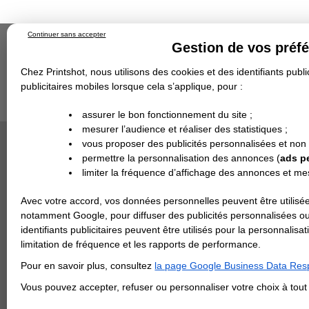
Continuer sans accepter
Gestion de vos préf
Chez Printshot, nous utilisons des cookies et des identifiants public
publicitaires mobiles lorsque cela s’applique, pour :
Impression papier
Grand Format
Stand/PLV
Objet Publicitaire
assurer le bon fonctionnement du site ;
Banderole & bâche
Enseigne
mesurer l’audience et réaliser des statistiques ;
Impression en ligne
>
Carterie
>
Papier de Créati
Demande de devis
PAPIER C
vous proposer des publicités personnalisées et non
Echantillons
DEVIS PERSONNALISÉ
Revendeurs
permettre la personnalisation des annonces (
ads p
limiter la fréquence d’affichage des annonces et m
REVENDEURS
Avec votre accord, vos données personnelles peuvent être utilisée
Spécial Elections
notamment Google, pour diffuser des publicités personnalisées o
IMPRESSION 24H
identifiants publicitaires peuvent être utilisés pour la personnali
limitation de fréquence et les rapports de performance.
Carte de visite
Pour en savoir plus, consultez
la page Google Business Data Resp
Carterie
Carte Indéchirable
Carte de correspondance
Cartes postales
Marque-pages
Carte de Fidélité
Carte PVC
Carte & faire-part
Vous pouvez accepter, refuser ou personnaliser votre choix à tou
Flyer & Dépliant
Flyer
Flyer rond
Dépliant
Chemise à rabats
Flyer indéchirable
Affiche