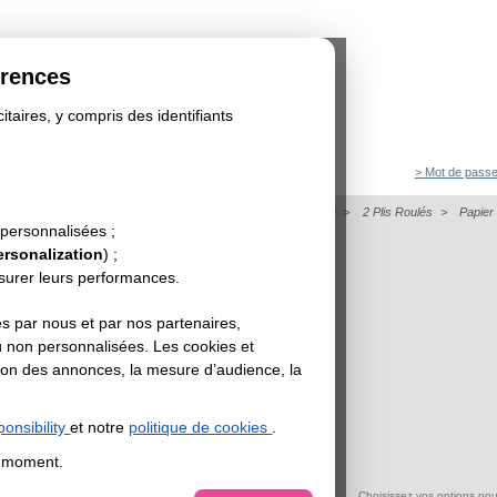
érences
itaires, y compris des identifiants
> Mot de passe
on
>
Dépliant
>
Papier de Création - Dépliant Format Carré
>
2 Plis Roulés
>
Papier
ITRON
 personnalisées ;
ersonalization
) ;
esurer leurs performances.
s par nous et par nos partenaires,
u non personnalisées. Les cookies et
sation des annonces, la mesure d’audience, la
onsibility
et notre
politique de cookies
.
t moment.
Choisissez vos options pour 