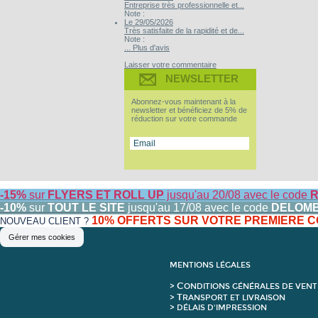
Entreprise très professionnelle et...
Note :
Le 29/05/2026
Très satisfaite de la rapidité et de...
Note :
... Plus d'avis
Laisser votre commentaire
NEWSLETTER
Abonnez-vous maintenant à la
newsletter et bénéficiez de 5% de
réduction sur votre commande
-15%
sur
FLYERS ET ROLL UP
jusqu'au 20/08 avec le code
R
-10%
sur
TOUT LE SITE
jusqu'au 17/08 avec le code
DELOM
10% OFFERTS SUR VOTRE PREMIERE
NOUVEAU CLIENT ?
Gérer mes cookies
MENTIONS LÉGALES
C
>
ONDITIONS GÉNÉRALES DE VENT
T
>
RANSPORT ET LIVRAISON
> DÉLAIS D'IMPRESSION