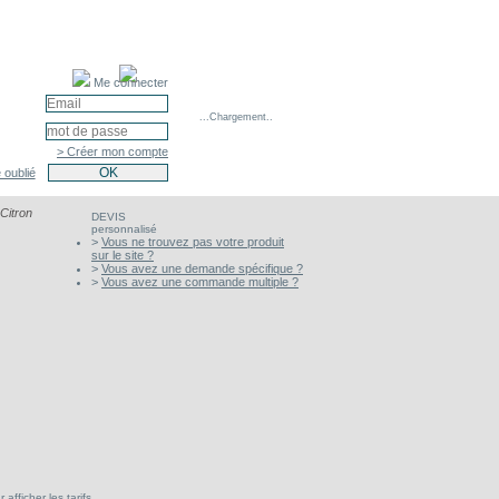
Me connecter
...Chargement..
> Créer mon compte
 oublié
 Citron
DEVIS
personnalisé
>
Vous ne trouvez pas votre produit
sur le site ?
>
Vous avez une demande spécifique ?
>
Vous avez une commande multiple ?
afficher les tarifs