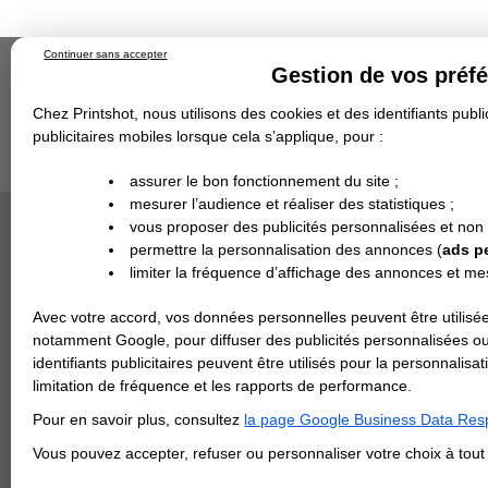
Continuer sans accepter
Gestion de vos préf
Chez Printshot, nous utilisons des cookies et des identifiants public
publicitaires mobiles lorsque cela s’applique, pour :
Impression papier
Grand Format
Stand/PLV
Objet Publicitaire
assurer le bon fonctionnement du site ;
Banderole & bâche
Enseigne
mesurer l’audience et réaliser des statistiques ;
Impression en ligne
>
Carterie
>
Papier de Créati
Demande de devis
Shetland
vous proposer des publicités personnalisées et non
Echantillons
DEVIS PERSONNALISÉ
PAPIER R
Revendeurs
permettre la personnalisation des annonces (
ads p
limiter la fréquence d’affichage des annonces et m
REVENDEURS
Avec votre accord, vos données personnelles peuvent être utilisée
Spécial Elections
notamment Google, pour diffuser des publicités personnalisées o
IMPRESSION 24H
identifiants publicitaires peuvent être utilisés pour la personnali
limitation de fréquence et les rapports de performance.
Carte de visite
Pour en savoir plus, consultez
la page Google Business Data Resp
Carterie
Carte Indéchirable
Carte de correspondance
Cartes postales
Marque-pages
Carte de Fidélité
Carte PVC
Carte & faire-part
Vous pouvez accepter, refuser ou personnaliser votre choix à tou
Flyer & Dépliant
Flyer
Flyer rond
Dépliant
Chemise à rabats
Flyer indéchirable
Affiche