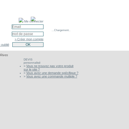
Me connecter
...Chargement..
> Créer mon compte
 oublié
 Rives
DEVIS
personnalisé
>
Vous ne trouvez pas votre produit
sur le site ?
>
Vous avez une demande spécifique ?
>
Vous avez une commande multiple ?