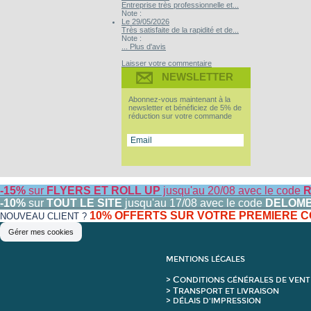
Entreprise très professionnelle et...
Note :
Le 29/05/2026
Très satisfaite de la rapidité et de...
Note :
... Plus d'avis
Laisser votre commentaire
NEWSLETTER
Abonnez-vous maintenant à la
newsletter et bénéficiez de 5% de
réduction sur votre commande
-15%
sur
FLYERS ET ROLL UP
jusqu'au 20/08 avec le code
R
-10%
sur
TOUT LE SITE
jusqu'au 17/08 avec le code
DELOM
10% OFFERTS SUR VOTRE PREMIERE
NOUVEAU CLIENT ?
Gérer mes cookies
MENTIONS LÉGALES
C
>
ONDITIONS GÉNÉRALES DE VENT
T
>
RANSPORT ET LIVRAISON
> DÉLAIS D'IMPRESSION