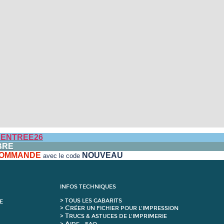
ENTREE26
BRE
 COMMANDE
NOUVEAU
avec le code
INFOS TECHNIQUES
>
T
OUS LES GABARITS
E
C
>
RÉER UN FICHIER POUR L'IMPRESSION
T
>
RUCS & ASTUCES DE L'IMPRIMERIE