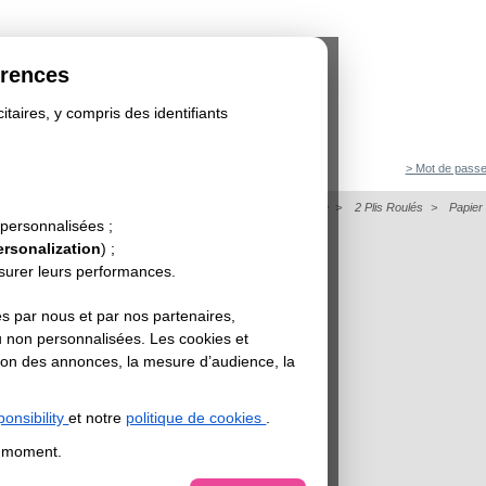
érences
itaires, y compris des identifiants
> Mot de passe
on
>
Dépliant
>
Papier de Création - Dépliant Format Carré
>
2 Plis Roulés
>
Papier
 personnalisées ;
IVES SHETLAND
ersonalization
) ;
esurer leurs performances.
s par nous et par nos partenaires,
u non personnalisées. Les cookies et
sation des annonces, la mesure d’audience, la
onsibility
et notre
politique de cookies
.
t moment.