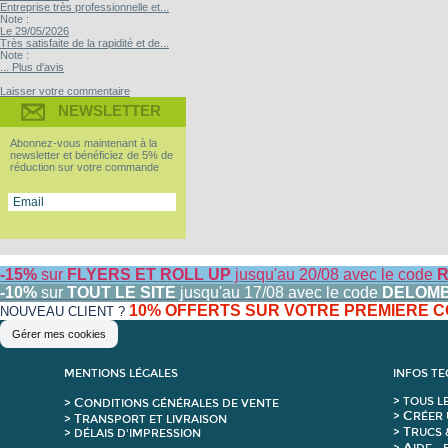
Entreprise très professionnelle et...
Note :
Le 29/05/2026
Très satisfaite de la rapidité et de...
Note :
... Plus d'avis
Laisser votre commentaire
NEWSLETTER
Abonnez-vous maintenant à la
newsletter et bénéficiez de 5% de
réduction sur votre commande
-15%
sur
FLYERS ET ROLL UP
jusqu'au 20/08 avec le code
R
-10%
sur
TOUT LE SITE
jusqu'au 17/08 avec le code
DELOM
10% OFFERTS SUR VOTRE PREMIERE
NOUVEAU CLIENT ?
Gérer mes cookies
MENTIONS LÉGALES
INFOS T
C
>
T
OUS L
>
ONDITIONS GÉNÉRALES DE VENTE
C
>
RÉER 
T
>
RANSPORT ET LIVRAISON
T
>
RUCS 
> DÉLAIS D'IMPRESSION