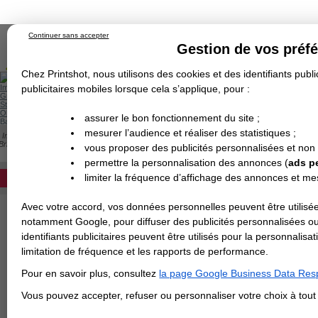
Continuer sans accepter
Gestion de vos préf
Chez Printshot, nous utilisons des cookies et des identifiants public
Impression papier
publicitaires mobiles lorsque cela s’applique, pour :
Grand Format
Stand/PLV
Objet Publicitaire
assurer le bon fonctionnement du site ;
Banderole & bâche
Enseigne
mesurer l’audience et réaliser des statistiques ;
Impression en ligne
>
Carterie
>
Papier de Création
>
Dépliant
>
Papier de Créati
Demande de devis
Brique
vous proposer des publicités personnalisées et non
Echantillons
DEVIS PERSONNALISÉ
PAPIER ROUGE BRIQUE
Revendeurs
permettre la personnalisation des annonces (
ads p
limiter la fréquence d’affichage des annonces et m
REVENDEURS
Avec votre accord, vos données personnelles peuvent être utilisée
Spécial Elections
notamment Google, pour diffuser des publicités personnalisées o
IMPRESSION 24H
identifiants publicitaires peuvent être utilisés pour la personnali
limitation de fréquence et les rapports de performance.
Carte de visite
Pour en savoir plus, consultez
la page Google Business Data Resp
Carterie
Carte Indéchirable
Carte de correspondance
Cartes postales
Marque-pages
Carte de Fidélité
Carte PVC
Carte & faire-part
Vous pouvez accepter, refuser ou personnaliser votre choix à tou
Flyer & Dépliant
Flyer
Flyer rond
Dépliant
Chemise à rabats
Flyer indéchirable
Affiche