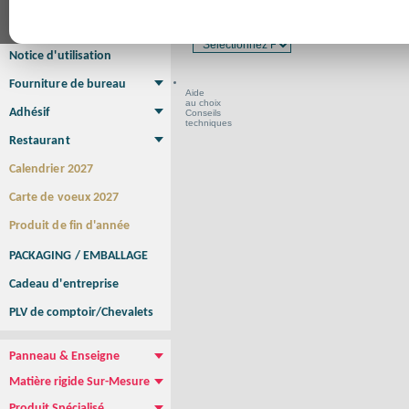
Affiche Petit Format
Affiche à l'unité
Affiche Grand Format
Format en cm
Brochure/Catalogue
Brochure piquée
Brochure dos carré collé
Brochure spirale
Notice d'utilisation
Fourniture de bureau
Aide
Enveloppe
Papier à lettres
Chemise à rabats
Bloc-notes encollé
Carnets Autocopiants
Magnétique sur mesure
Sous main
au choix
Adhésif
Conseils
techniques
Etiquette autocollante
Sticker Rond
Adhésif sur-mesure
Sticker Vitrine
NEW !
Restaurant
Menu
Set de table
Etui à cigarettes
Porte Addition
Menu Panneau
NEW !
Calendrier 2027
Carte de voeux 2027
Produit de fin d'année
PACKAGING / EMBALLAGE
Cadeau d'entreprise
PLV de comptoir/Chevalets
Panneau & Enseigne
Panneau de chantier
Panneau immobilier
Enseigne Publicitaire
Matière rigide Sur-Mesure
Dibond
Plexiglass
PVC
Aquilux
NEW !
Produit Spécialisé