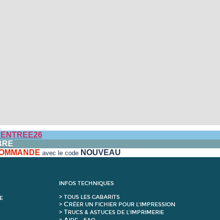
ENTREE26
BRE
 COMMANDE
NOUVEAU
avec le code
INFOS TECHNIQUES
>
T
OUS LES GABARITS
E
C
>
RÉER UN FICHIER POUR L'IMPRESSION
T
>
RUCS & ASTUCES DE L'IMPRIMERIE