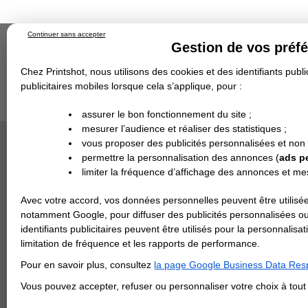
Continuer sans accepter
Gestion de vos préf
Chez Printshot, nous utilisons des cookies et des identifiants public
publicitaires mobiles lorsque cela s’applique, pour :
Impression papier
Grand Format
Stand/PLV
Objet Publicitaire
assurer le bon fonctionnement du site ;
Banderole & bâche
Enseigne
mesurer l’audience et réaliser des statistiques ;
Impression en ligne
>
Carterie
>
Papier de Créati
Demande de devis
Or
vous proposer des publicités personnalisées et non
Echantillons
DEVIS PERSONNALISÉ
PAPIER S
Revendeurs
permettre la personnalisation des annonces (
ads p
limiter la fréquence d’affichage des annonces et m
REVENDEURS
Avec votre accord, vos données personnelles peuvent être utilisée
Spécial Elections
notamment Google, pour diffuser des publicités personnalisées o
IMPRESSION 24H
identifiants publicitaires peuvent être utilisés pour la personnali
limitation de fréquence et les rapports de performance.
Carte de visite
Pour en savoir plus, consultez
la page Google Business Data Resp
Carterie
Carte Indéchirable
Carte de correspondance
Cartes postales
Marque-pages
Carte de Fidélité
Carte PVC
Carte & faire-part
Vous pouvez accepter, refuser ou personnaliser votre choix à tou
Flyer & Dépliant
Flyer
Flyer rond
Dépliant
Chemise à rabats
Flyer indéchirable
Affiche