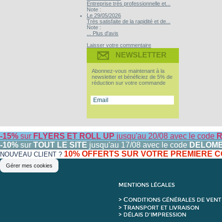
Entreprise très professionnelle et...
Note :
Le 29/05/2026
Très satisfaite de la rapidité et de...
Note :
... Plus d'avis
Laisser votre commentaire
NEWSLETTER
Abonnez-vous maintenant à la
newsletter et bénéficiez de 5% de
réduction sur votre commande
-15%
sur
FLYERS ET ROLL UP
jusqu'au 20/08 avec le code
R
-10%
sur
TOUT LE SITE
jusqu'au 17/08 avec le code
DELOM
10% OFFERTS SUR VOTRE PREMIERE
NOUVEAU CLIENT ?
Gérer mes cookies
MENTIONS LÉGALES
C
>
ONDITIONS GÉNÉRALES DE VENT
T
>
RANSPORT ET LIVRAISON
> DÉLAIS D'IMPRESSION