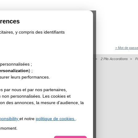
érences
itaires, y compris des identifiants
> Mot de passe
on
>
Dépliant
>
Papier de Création - Dépliant Format Carré
>
2 Plis Accordéons
>
P
 personnalisées ;
UPER OR
ersonalization
) ;
esurer leurs performances.
s par nous et par nos partenaires,
u non personnalisées. Les cookies et
sation des annonces, la mesure d’audience, la
onsibility
et notre
politique de cookies
.
t moment.