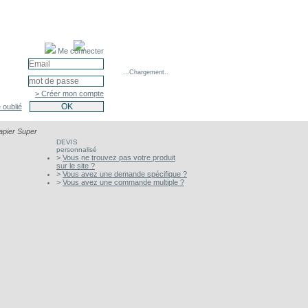
Me connecter
...Chargement..
> Créer mon compte
 oublié
apier Super
DEVIS
personnalisé
>
Vous ne trouvez pas votre produit
sur le site ?
>
Vous avez une demande spécifique ?
>
Vous avez une commande multiple ?