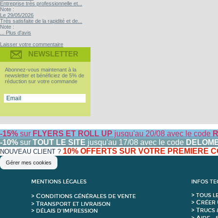
Entreprise très professionnelle et...
Note :
Le 29/05/2026
Très satisfaite de la rapidité et de...
Note :
... Plus d'avis
Laisser votre commentaire
NEWSLETTER
Abonnez-vous maintenant à la
newsletter et bénéficiez de 5% de
réduction sur votre commande
-15%
sur
FLYERS ET ROLL UP
jusqu'au 20/08 avec le code
R
-10%
sur
TOUT LE SITE
jusqu'au 17/08 avec le code
DELOM
10% OFFERTS SUR VOTRE PREMIERE
NOUVEAU CLIENT ?
Gérer mes cookies
MENTIONS LÉGALES
INFOS T
C
>
T
OUS L
>
ONDITIONS GÉNÉRALES DE VENTE
C
>
RÉER 
T
>
RANSPORT ET LIVRAISON
T
>
RUCS 
> DÉLAIS D'IMPRESSION