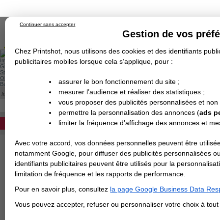
Continuer sans accepter
Gestion de vos préf
Chez Printshot, nous utilisons des cookies et des identifiants public
Impression papier
publicitaires mobiles lorsque cela s’applique, pour :
Grand Format
Stand/PLV
Objet Publicitaire
assurer le bon fonctionnement du site ;
Banderole & bâche
Enseigne
mesurer l’audience et réaliser des statistiques ;
Impression en ligne
>
Carterie
>
Papier de Création
>
Dépliant
>
Papier de Créati
Demande de devis
PAPIER IVOIRE
vous proposer des publicités personnalisées et non
Echantillons
DEVIS PERSONNALISÉ
Revendeurs
permettre la personnalisation des annonces (
ads p
limiter la fréquence d’affichage des annonces et m
REVENDEURS
Avec votre accord, vos données personnelles peuvent être utilisée
Spécial Elections
notamment Google, pour diffuser des publicités personnalisées o
IMPRESSION 24H
identifiants publicitaires peuvent être utilisés pour la personnali
limitation de fréquence et les rapports de performance.
Carte de visite
Pour en savoir plus, consultez
la page Google Business Data Resp
Carterie
Carte Indéchirable
Carte de correspondance
Cartes postales
Marque-pages
Carte de Fidélité
Carte PVC
Carte & faire-part
Vous pouvez accepter, refuser ou personnaliser votre choix à tou
Flyer & Dépliant
Flyer
Flyer rond
Dépliant
Chemise à rabats
Flyer indéchirable
Affiche