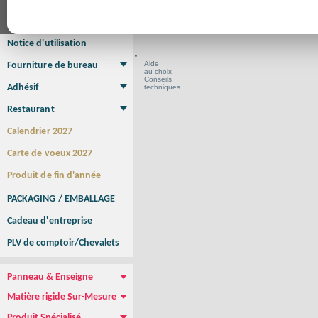
Format en cm
Affiche Petit Format
Affiche à l'unité
Affiche Grand Format
Brochure/Catalogue
Brochure piquée
Brochure dos carré collé
Brochure spirale
Notice d'utilisation
Aide
Fourniture de bureau
au choix
Enveloppe
Papier à lettres
Chemise à rabats
Bloc-notes encollé
Carnets Autocopiants
Magnétique sur mesure
Sous main
Conseils
Adhésif
techniques
Etiquette autocollante
Sticker Rond
Adhésif sur-mesure
Sticker Vitrine
NEW !
Restaurant
Menu
Set de table
Etui à cigarettes
Porte Addition
Menu Panneau
NEW !
Calendrier 2027
Carte de voeux 2027
Produit de fin d'année
PACKAGING / EMBALLAGE
Cadeau d'entreprise
PLV de comptoir/Chevalets
Panneau & Enseigne
Panneau de chantier
Panneau immobilier
Enseigne Publicitaire
Matière rigide Sur-Mesure
Dibond
Plexiglass
PVC
Aquilux
NEW !
Produit Spécialisé