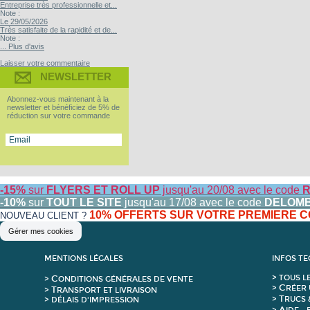
Entreprise très professionnelle et...
Note :
Le 29/05/2026
Très satisfaite de la rapidité et de...
Note :
... Plus d'avis
Laisser votre commentaire
NEWSLETTER
Abonnez-vous maintenant à la
newsletter et bénéficiez de 5% de
réduction sur votre commande
-15%
sur
FLYERS ET ROLL UP
jusqu'au 20/08 avec le code
R
-10%
sur
TOUT LE SITE
jusqu'au 17/08 avec le code
DELOM
10% OFFERTS SUR VOTRE PREMIERE
NOUVEAU CLIENT ?
Gérer mes cookies
MENTIONS LÉGALES
INFOS T
C
>
T
OUS L
>
ONDITIONS GÉNÉRALES DE VENTE
C
>
RÉER 
T
>
RANSPORT ET LIVRAISON
T
>
RUCS 
> DÉLAIS D'IMPRESSION