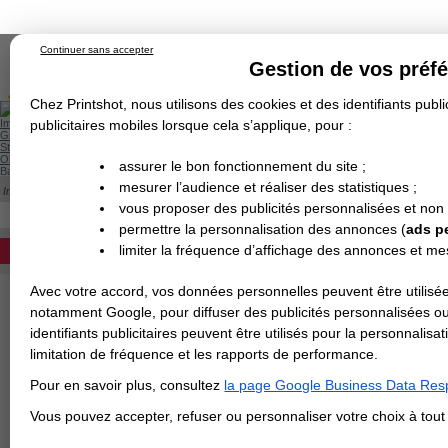
Continuer sans accepter
Gestion de vos préf
Chez Printshot, nous utilisons des cookies et des identifiants public
Impression papier
publicitaires mobiles lorsque cela s’applique, pour :
Grand Format
Stand/PLV
Objet Publicitaire
assurer le bon fonctionnement du site ;
Banderole & bâche
Enseigne
mesurer l’audience et réaliser des statistiques ;
Impression en ligne
>
Carterie
>
Papier de Création
>
Dépliant
>
Papier de Créati
Demande de devis
PAPIER BISCUIT
vous proposer des publicités personnalisées et non
Echantillons
DEVIS PERSONNALISÉ
Revendeurs
permettre la personnalisation des annonces (
ads p
limiter la fréquence d’affichage des annonces et m
REVENDEURS
Avec votre accord, vos données personnelles peuvent être utilisée
Spécial Elections
notamment Google, pour diffuser des publicités personnalisées o
IMPRESSION 24H
identifiants publicitaires peuvent être utilisés pour la personnali
limitation de fréquence et les rapports de performance.
Carte de visite
Pour en savoir plus, consultez
la page Google Business Data Resp
Carterie
Carte Indéchirable
Carte de correspondance
Cartes postales
Marque-pages
Carte de Fidélité
Carte PVC
Carte & faire-part
Vous pouvez accepter, refuser ou personnaliser votre choix à tou
Flyer & Dépliant
Flyer
Flyer rond
Dépliant
Chemise à rabats
Flyer indéchirable
Affiche