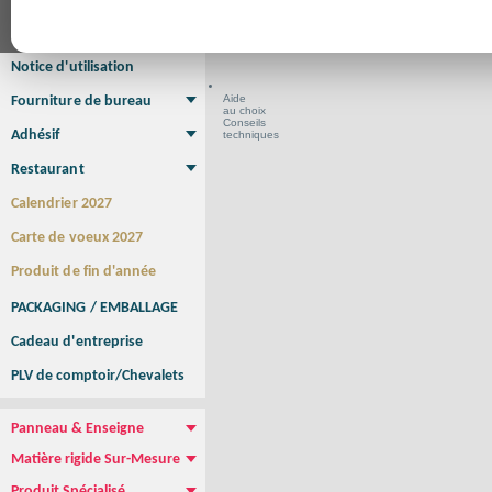
Format en cm
Affiche Petit Format
Affiche à l'unité
Affiche Grand Format
Brochure/Catalogue
Brochure piquée
Brochure dos carré collé
Brochure spirale
Notice d'utilisation
Aide
Fourniture de bureau
au choix
Enveloppe
Papier à lettres
Chemise à rabats
Bloc-notes encollé
Carnets Autocopiants
Magnétique sur mesure
Sous main
Conseils
Adhésif
techniques
Etiquette autocollante
Sticker Rond
Adhésif sur-mesure
Sticker Vitrine
NEW !
Restaurant
Menu
Set de table
Etui à cigarettes
Porte Addition
Menu Panneau
NEW !
Calendrier 2027
Carte de voeux 2027
Produit de fin d'année
PACKAGING / EMBALLAGE
Cadeau d'entreprise
PLV de comptoir/Chevalets
Panneau & Enseigne
Panneau de chantier
Panneau immobilier
Enseigne Publicitaire
Matière rigide Sur-Mesure
Dibond
Plexiglass
PVC
Aquilux
NEW !
Produit Spécialisé