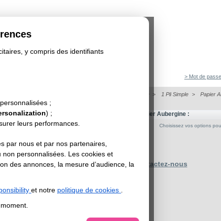
érences
itaires, y compris des identifiants
> Mot de passe
on
>
Dépliant
>
Papier de Création - Dépliant Format Carré
>
1 Pli Simple
>
Papier A
BERGINE - DEPLIANT CARRÉ - 1 PLI
 personnalisées ;
ersonalization
) ;
es tarifs d'impression de vos dépliants carré sur Papier Aubergine :
esurer leurs performances.
Choisissez vos options pour 
s par nous et par nos partenaires,
u non personnalisées. Les cookies et
Contactez-nous
sation des annonces, la mesure d’audience, la
onsibility
et notre
politique de cookies
.
t moment.