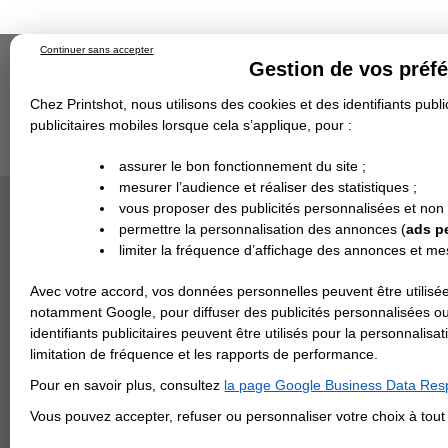
Continuer sans accepter
Gestion de vos préf
Chez Printshot, nous utilisons des cookies et des identifiants public
publicitaires mobiles lorsque cela s’applique, pour :
Impression papier
Grand Format
Stand/PLV
Objet Publicitaire
assurer le bon fonctionnement du site ;
Banderole & bâche
Enseigne
mesurer l’audience et réaliser des statistiques ;
Impression en ligne
>
Carterie
>
Papier de Créati
Demande de devis
PAPIER AU
vous proposer des publicités personnalisées et non
Echantillons
DEVIS PERSONNALISÉ
Revendeurs
permettre la personnalisation des annonces (
ads p
Consultez l
limiter la fréquence d’affichage des annonces et m
REVENDEURS
Format en cm
Avec votre accord, vos données personnelles peuvent être utilisée
Spécial Elections
notamment Google, pour diffuser des publicités personnalisées o
IMPRESSION 24H
identifiants publicitaires peuvent être utilisés pour la personnali
Aide
limitation de fréquence et les rapports de performance.
Carte de visite
au choix
Conseils
techniques
Pour en savoir plus, consultez
la page Google Business Data Resp
Carterie
Carte Indéchirable
Carte de correspondance
Cartes postales
Marque-pages
Carte de Fidélité
Carte PVC
Carte & faire-part
Vous pouvez accepter, refuser ou personnaliser votre choix à tou
Flyer & Dépliant
Flyer
Flyer rond
Dépliant
Chemise à rabats
Flyer indéchirable
Affiche