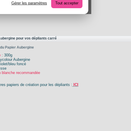
Gérer les paramètres
Tout accepter
Aubergine pour vos dépliants carré
 du Papier Aubergine
e
: 30
0g
ycolour Aubergine
iolet/bleu foncé
lisse
on blanche recommandée
res papiers de création pour les dépliants :
ICI