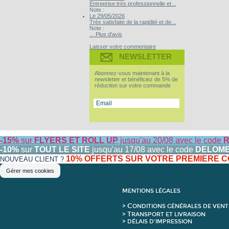
Entreprise très professionnelle et...
Note :
Le 29/05/2026
Très satisfaite de la rapidité et de...
Note :
... Plus d'avis
Laisser votre commentaire
NEWSLETTER
Abonnez-vous maintenant à la
newsletter et bénéficiez de 5% de
réduction sur votre commande
-15%
sur
FLYERS ET ROLL UP
jusqu'au 20/08 avec le code
R
-10%
sur
TOUT LE SITE
jusqu'au 17/08 avec le code
DELOM
10% OFFERTS SUR VOTRE PREMIERE
NOUVEAU CLIENT ?
Gérer mes cookies
MENTIONS LÉGALES
C
>
ONDITIONS GÉNÉRALES DE VENT
T
>
RANSPORT ET LIVRAISON
> DÉLAIS D'IMPRESSION