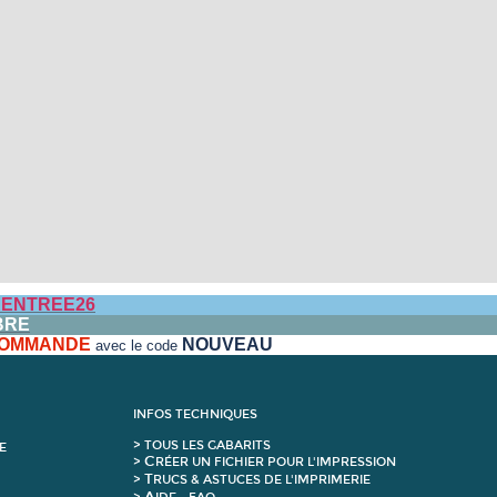
ENTREE26
BRE
 COMMANDE
NOUVEAU
avec le code
INFOS TECHNIQUES
>
T
OUS LES GABARITS
E
C
>
RÉER UN FICHIER POUR L'IMPRESSION
T
>
RUCS & ASTUCES DE L'IMPRIMERIE