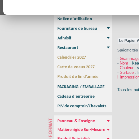
Affiche Petit Format
Affiche à l'unité
Affiche Grand Format
Brochure/Catalogue
Brochure piquée
Brochure dos carré collé
Brochure spirale
Notice d'utilisation
Fourniture de bureau
Enveloppe
Papier à lettres
Chemise à rabats
Bloc-notes encollé
Carnets Autocopiants
Magnétique sur mesure
Sous main
Adhésif
Le Papier 
Etiquette autocollante
Sticker Rond
Adhésif sur-mesure
Sticker Vitrine
NEW !
Restaurant
Spécificités
Menu
Set de table
Etui à cigarettes
Porte Addition
Menu Panneau
NEW !
Calendrier 2027
-
Grammag
-
Nom
:
Kea
Carte de voeux 2027
-
Couleur
:
v
-
Surface
:
Produit de fin d'année
! Impressi
PACKAGING / EMBALLAGE
Tous les aut
Cadeau d'entreprise
PLV de comptoir/Chevalets
Panneau & Enseigne
Panneau de chantier
Panneau immobilier
Enseigne Publicitaire
Matière rigide Sur-Mesure
Dibond
Plexiglass
PVC
Aquilux
NEW !
Produit Spécialisé