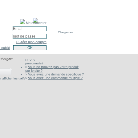
Me connecter
...Chargement..
> Créer mon compte
 oublié
ubergine
DEVIS
personnalisé
>
Vous ne trouvez pas votre produit
sur le site ?
>
Vous avez une demande spécifique ?
>
Vous avez une commande multiple ?
afficher les tarifs