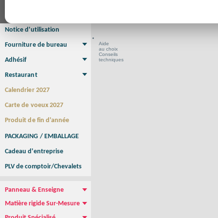
Format en cm
Affiche Petit Format
Affiche à l'unité
Affiche Grand Format
Brochure/Catalogue
Brochure piquée
Brochure dos carré collé
Brochure spirale
Notice d'utilisation
Aide
Fourniture de bureau
au choix
Enveloppe
Papier à lettres
Chemise à rabats
Bloc-notes encollé
Carnets Autocopiants
Magnétique sur mesure
Sous main
Conseils
Adhésif
techniques
Etiquette autocollante
Sticker Rond
Adhésif sur-mesure
Sticker Vitrine
NEW !
Restaurant
Menu
Set de table
Etui à cigarettes
Porte Addition
Menu Panneau
NEW !
Calendrier 2027
Carte de voeux 2027
Produit de fin d'année
PACKAGING / EMBALLAGE
Cadeau d'entreprise
PLV de comptoir/Chevalets
Panneau & Enseigne
Panneau de chantier
Panneau immobilier
Enseigne Publicitaire
Matière rigide Sur-Mesure
Dibond
Plexiglass
PVC
Aquilux
NEW !
Produit Spécialisé