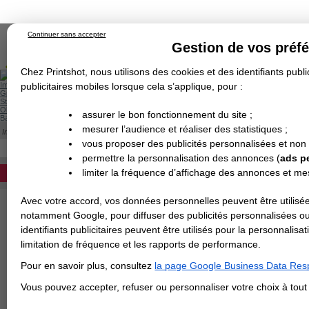
Continuer sans accepter
Gestion de vos préf
Chez Printshot, nous utilisons des cookies et des identifiants public
Impression papier
publicitaires mobiles lorsque cela s’applique, pour :
Grand Format
Stand/PLV
Objet Publicitaire
assurer le bon fonctionnement du site ;
Banderole & bâche
Enseigne
mesurer l’audience et réaliser des statistiques ;
Impression en ligne
>
Carterie
>
Papier de Création
>
Dépliant
>
Papier de Créati
Demande de devis
PAPIER SUPER OR
vous proposer des publicités personnalisées et non
Echantillons
DEVIS PERSONNALISÉ
Revendeurs
permettre la personnalisation des annonces (
ads p
limiter la fréquence d’affichage des annonces et m
REVENDEURS
Avec votre accord, vos données personnelles peuvent être utilisée
Spécial Elections
notamment Google, pour diffuser des publicités personnalisées o
IMPRESSION 24H
identifiants publicitaires peuvent être utilisés pour la personnali
limitation de fréquence et les rapports de performance.
Carte de visite
Pour en savoir plus, consultez
la page Google Business Data Resp
Carterie
Carte Indéchirable
Carte de correspondance
Cartes postales
Marque-pages
Carte de Fidélité
Carte PVC
Carte & faire-part
Vous pouvez accepter, refuser ou personnaliser votre choix à tou
Flyer & Dépliant
Flyer
Flyer rond
Dépliant
Chemise à rabats
Flyer indéchirable
Affiche