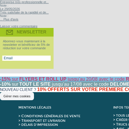
Entreprise très professionnelle et...
Note :
Le 29/05/2026
Très satisfaite de la rapidité et de...
Note :
... Plus d'avis
Laisser votre commentaire
NEWSLETTER
Abonnez-vous maintenant à la
newsletter et bénéficiez de 5% de
réduction sur votre commande
-15%
sur
FLYERS ET ROLL UP
jusqu'au 20/08 avec le code
R
-10%
sur
TOUT LE SITE
jusqu'au 17/08 avec le code
DELOM
10% OFFERTS SUR VOTRE PREMIERE
NOUVEAU CLIENT ?
Gérer mes cookies
MENTIONS LÉGALES
INFOS T
C
>
T
OUS L
>
ONDITIONS GÉNÉRALES DE VENTE
C
>
RÉER 
T
>
RANSPORT ET LIVRAISON
T
>
RUCS 
> DÉLAIS D'IMPRESSION