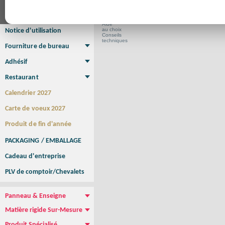
Affiche Petit Format
Affiche à l'unité
Affiche Grand Format
Brochure/Catalogue
Brochure piquée
Brochure dos carré collé
Brochure spirale
Aide
au choix
Notice d'utilisation
Conseils
techniques
Fourniture de bureau
Enveloppe
Papier à lettres
Chemise à rabats
Bloc-notes encollé
Carnets Autocopiants
Magnétique sur mesure
Sous main
Adhésif
Etiquette autocollante
Sticker Rond
Adhésif sur-mesure
Sticker Vitrine
NEW !
Restaurant
Menu
Set de table
Etui à cigarettes
Porte Addition
Menu Panneau
NEW !
Calendrier 2027
Carte de voeux 2027
Produit de fin d'année
PACKAGING / EMBALLAGE
Cadeau d'entreprise
PLV de comptoir/Chevalets
Panneau & Enseigne
Panneau de chantier
Panneau immobilier
Enseigne Publicitaire
Matière rigide Sur-Mesure
Dibond
Plexiglass
PVC
Aquilux
NEW !
Produit Spécialisé