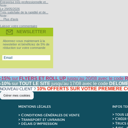
Entreprise très professionnelle et...
Note :
Le 29/05/2026
Très satisfaite de la rapidité et de...
Note :
... Plus d'avis
Laisser votre commentaire
NEWSLETTER
Abonnez-vous maintenant à la
newsletter et bénéficiez de 5% de
réduction sur votre commande
-15%
sur
FLYERS ET ROLL UP
jusqu'au 20/08 avec le code
R
-10%
sur
TOUT LE SITE
jusqu'au 17/08 avec le code
DELOM
10% OFFERTS SUR VOTRE PREMIERE
NOUVEAU CLIENT ?
Gérer mes cookies
MENTIONS LÉGALES
INFOS T
C
>
T
OUS L
>
ONDITIONS GÉNÉRALES DE VENTE
C
>
RÉER 
T
>
RANSPORT ET LIVRAISON
T
>
RUCS 
> DÉLAIS D'IMPRESSION