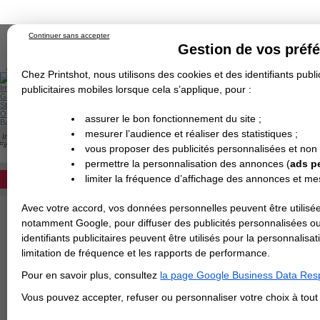
Continuer sans accepter
Gestion de vos préf
Chez Printshot, nous utilisons des cookies et des identifiants public
Impression papier
publicitaires mobiles lorsque cela s’applique, pour :
Grand Format
Stand/PLV
Objet Publicitaire
assurer le bon fonctionnement du site ;
Banderole & bâche
Enseigne
mesurer l’audience et réaliser des statistiques ;
Impression en ligne
>
Carterie
>
Papier de Création
>
Dépliant
>
Papier de Créati
Demande de devis
Fine
vous proposer des publicités personnalisées et non
Echantillons
DEVIS PERSONNALISÉ
PAPIER PERLE FINE
Revendeurs
permettre la personnalisation des annonces (
ads p
limiter la fréquence d’affichage des annonces et m
REVENDEURS
Avec votre accord, vos données personnelles peuvent être utilisée
Spécial Elections
notamment Google, pour diffuser des publicités personnalisées o
IMPRESSION 24H
identifiants publicitaires peuvent être utilisés pour la personnali
limitation de fréquence et les rapports de performance.
Carte de visite
Pour en savoir plus, consultez
la page Google Business Data Resp
Carterie
Carte Indéchirable
Carte de correspondance
Cartes postales
Marque-pages
Carte de Fidélité
Carte PVC
Carte & faire-part
Vous pouvez accepter, refuser ou personnaliser votre choix à tou
Flyer & Dépliant
Flyer
Flyer rond
Dépliant
Chemise à rabats
Flyer indéchirable
Affiche