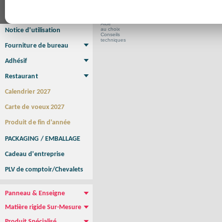
Affiche Petit Format
Affiche à l'unité
Affiche Grand Format
Brochure/Catalogue
Brochure piquée
Brochure dos carré collé
Brochure spirale
Aide
au choix
Notice d'utilisation
Conseils
techniques
Fourniture de bureau
Enveloppe
Papier à lettres
Chemise à rabats
Bloc-notes encollé
Carnets Autocopiants
Magnétique sur mesure
Sous main
Adhésif
Etiquette autocollante
Sticker Rond
Adhésif sur-mesure
Sticker Vitrine
NEW !
Restaurant
Menu
Set de table
Etui à cigarettes
Porte Addition
Menu Panneau
NEW !
Calendrier 2027
Carte de voeux 2027
Produit de fin d'année
PACKAGING / EMBALLAGE
Cadeau d'entreprise
PLV de comptoir/Chevalets
Panneau & Enseigne
Panneau de chantier
Panneau immobilier
Enseigne Publicitaire
Matière rigide Sur-Mesure
Dibond
Plexiglass
PVC
Aquilux
NEW !
Produit Spécialisé