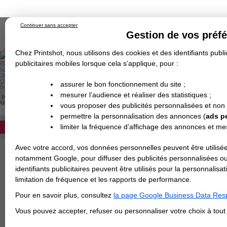
Continuer sans accepter
Gestion de vos préf
Chez Printshot, nous utilisons des cookies et des identifiants public
Impression papier
publicitaires mobiles lorsque cela s’applique, pour :
Grand Format
Stand/PLV
Objet Publicitaire
assurer le bon fonctionnement du site ;
Banderole & bâche
Enseigne
mesurer l’audience et réaliser des statistiques ;
Impression en ligne
>
Carterie
>
Papier de Création
>
Dépliant
>
Papier de Créati
Demande de devis
Akoya Recyclé
vous proposer des publicités personnalisées et non
Echantillons
DEVIS PERSONNALISÉ
PAPIER PERLE AKOYA RECYCLÉ
Revendeurs
permettre la personnalisation des annonces (
ads p
limiter la fréquence d’affichage des annonces et m
REVENDEURS
Avec votre accord, vos données personnelles peuvent être utilisée
Spécial Elections
notamment Google, pour diffuser des publicités personnalisées o
IMPRESSION 24H
identifiants publicitaires peuvent être utilisés pour la personnali
limitation de fréquence et les rapports de performance.
Carte de visite
Pour en savoir plus, consultez
la page Google Business Data Resp
Carterie
Carte Indéchirable
Carte de correspondance
Cartes postales
Marque-pages
Carte de Fidélité
Carte PVC
Carte & faire-part
Vous pouvez accepter, refuser ou personnaliser votre choix à tou
Flyer & Dépliant
Flyer
Flyer rond
Dépliant
Chemise à rabats
Flyer indéchirable
Affiche