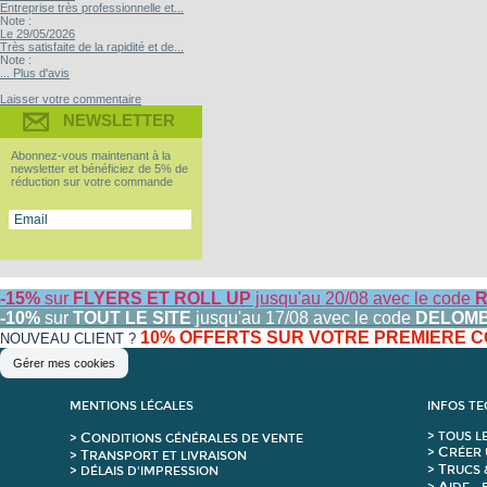
Entreprise très professionnelle et...
Note :
Le 29/05/2026
Très satisfaite de la rapidité et de...
Note :
... Plus d'avis
Laisser votre commentaire
NEWSLETTER
Abonnez-vous maintenant à la
newsletter et bénéficiez de 5% de
réduction sur votre commande
-15%
sur
FLYERS ET ROLL UP
jusqu'au 20/08 avec le code
R
-10%
sur
TOUT LE SITE
jusqu'au 17/08 avec le code
DELOM
10% OFFERTS SUR VOTRE PREMIERE
NOUVEAU CLIENT ?
Gérer mes cookies
MENTIONS LÉGALES
INFOS T
C
>
T
OUS L
>
ONDITIONS GÉNÉRALES DE VENTE
C
>
RÉER 
T
>
RANSPORT ET LIVRAISON
T
>
RUCS 
> DÉLAIS D'IMPRESSION