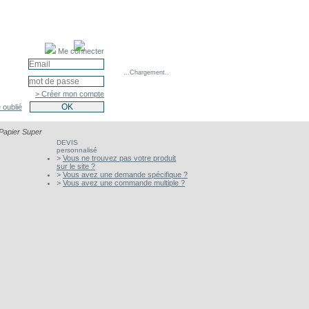
Me connecter
...Chargement..
> Créer mon compte
 oublié
Papier Super
DEVIS
personnalisé
>
Vous ne trouvez pas votre produit
sur le site ?
>
Vous avez une demande spécifique ?
>
Vous avez une commande multiple ?