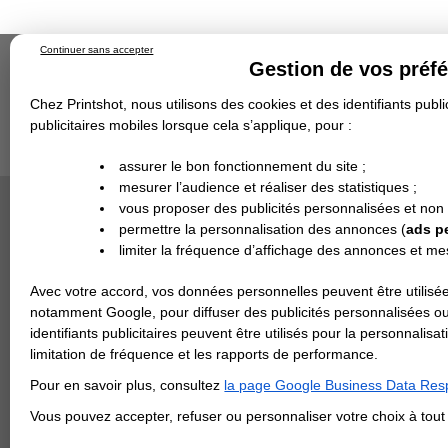
Continuer sans accepter
Gestion de vos préf
Chez Printshot, nous utilisons des cookies et des identifiants public
publicitaires mobiles lorsque cela s’applique, pour :
Impression papier
Grand Format
Stand/PLV
Objet Publicitaire
assurer le bon fonctionnement du site ;
Banderole & bâche
Enseigne
mesurer l’audience et réaliser des statistiques ;
Impression en ligne
>
Carterie
>
Papier de Créati
Demande de devis
Or
vous proposer des publicités personnalisées et non
Echantillons
DEVIS PERSONNALISÉ
PAPIER S
Revendeurs
permettre la personnalisation des annonces (
ads p
limiter la fréquence d’affichage des annonces et m
REVENDEURS
Avec votre accord, vos données personnelles peuvent être utilisée
Spécial Elections
notamment Google, pour diffuser des publicités personnalisées o
IMPRESSION 24H
identifiants publicitaires peuvent être utilisés pour la personnali
limitation de fréquence et les rapports de performance.
Carte de visite
Pour en savoir plus, consultez
la page Google Business Data Resp
Carterie
Carte Indéchirable
Carte de correspondance
Cartes postales
Marque-pages
Carte de Fidélité
Carte PVC
Carte & faire-part
Vous pouvez accepter, refuser ou personnaliser votre choix à tou
Flyer & Dépliant
Flyer
Flyer rond
Dépliant
Chemise à rabats
Flyer indéchirable
Affiche