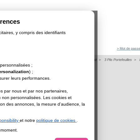
érences
itaires, y compris des identifiants
> Mot de passe
on
>
Dépliant
>
Papier de Création - Dépliant Format Portrait
>
3 Plis Portefeuilles
>
 personnalisées ;
UPER OR
ersonalization
) ;
esurer leurs performances.
s par nous et par nos partenaires,
u non personnalisées. Les cookies et
sation des annonces, la mesure d’audience, la
onsibility
et notre
politique de cookies
.
t moment.