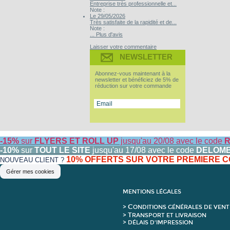
Entreprise très professionnelle et...
Note :
Le 29/05/2026
Très satisfaite de la rapidité et de...
Note :
... Plus d'avis
Laisser votre commentaire
NEWSLETTER
Abonnez-vous maintenant à la
newsletter et bénéficiez de 5% de
réduction sur votre commande
-15%
sur
FLYERS ET ROLL UP
jusqu'au 20/08 avec le code
R
-10%
sur
TOUT LE SITE
jusqu'au 17/08 avec le code
DELOM
10% OFFERTS SUR VOTRE PREMIERE
NOUVEAU CLIENT ?
Gérer mes cookies
MENTIONS LÉGALES
C
>
ONDITIONS GÉNÉRALES DE VENT
T
>
RANSPORT ET LIVRAISON
> DÉLAIS D'IMPRESSION