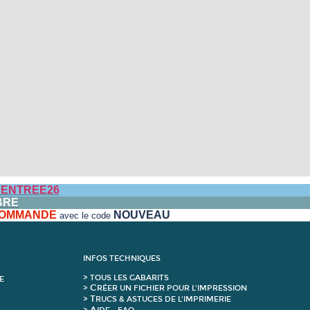
ENTREE26
BRE
 COMMANDE
NOUVEAU
avec le code
INFOS TECHNIQUES
>
T
OUS LES GABARITS
E
C
>
RÉER UN FICHIER POUR L'IMPRESSION
T
>
RUCS & ASTUCES DE L'IMPRIMERIE