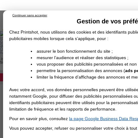
Continuer sans accepter
Gestion de vos préf
Chez Printshot, nous utilisons des cookies et des identifiants public
Impression papier
publicitaires mobiles lorsque cela s’applique, pour :
Grand Format
Stand/PLV
Objet Publicitaire
assurer le bon fonctionnement du site ;
Banderole & bâche
Enseigne
mesurer l’audience et réaliser des statistiques ;
Impression en ligne
>
Carterie
>
Papier de Création
>
Dépliant
>
Papier de Créati
Demande de devis
Biscuit
vous proposer des publicités personnalisées et non
Echantillons
DEVIS PERSONNALISÉ
PAPIER BISCUIT
Revendeurs
permettre la personnalisation des annonces (
ads p
limiter la fréquence d’affichage des annonces et m
REVENDEURS
Avec votre accord, vos données personnelles peuvent être utilisée
Spécial Elections
notamment Google, pour diffuser des publicités personnalisées o
IMPRESSION 24H
identifiants publicitaires peuvent être utilisés pour la personnali
limitation de fréquence et les rapports de performance.
Carte de visite
Pour en savoir plus, consultez
la page Google Business Data Resp
Carterie
Carte Indéchirable
Carte de correspondance
Cartes postales
Marque-pages
Carte de Fidélité
Carte PVC
Carte & faire-part
Vous pouvez accepter, refuser ou personnaliser votre choix à tou
Flyer & Dépliant
Flyer
Flyer rond
Dépliant
Chemise à rabats
Flyer indéchirable
Affiche