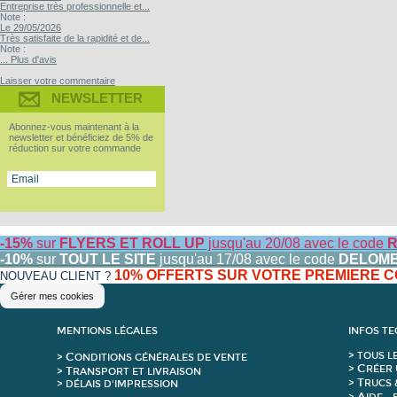
Entreprise très professionnelle et...
Note :
Le 29/05/2026
Très satisfaite de la rapidité et de...
Note :
... Plus d'avis
Laisser votre commentaire
NEWSLETTER
Abonnez-vous maintenant à la
newsletter et bénéficiez de 5% de
réduction sur votre commande
-15%
sur
FLYERS ET ROLL UP
jusqu'au 20/08 avec le code
R
-10%
sur
TOUT LE SITE
jusqu'au 17/08 avec le code
DELOM
10% OFFERTS SUR VOTRE PREMIERE
NOUVEAU CLIENT ?
Gérer mes cookies
MENTIONS LÉGALES
INFOS T
C
>
T
OUS L
>
ONDITIONS GÉNÉRALES DE VENTE
C
>
RÉER 
T
>
RANSPORT ET LIVRAISON
T
>
RUCS 
> DÉLAIS D'IMPRESSION