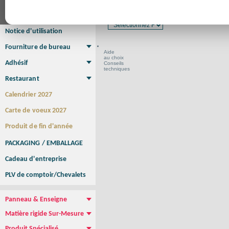
Affiche Petit Format
Affiche à l'unité
Affiche Grand Format
Format en cm
Brochure/Catalogue
Brochure piquée
Brochure dos carré collé
Brochure spirale
Notice d'utilisation
Fourniture de bureau
Aide
Enveloppe
Papier à lettres
Chemise à rabats
Bloc-notes encollé
Carnets Autocopiants
Magnétique sur mesure
Sous main
au choix
Adhésif
Conseils
techniques
Etiquette autocollante
Sticker Rond
Adhésif sur-mesure
Sticker Vitrine
NEW !
Restaurant
Menu
Set de table
Etui à cigarettes
Porte Addition
Menu Panneau
NEW !
Calendrier 2027
Carte de voeux 2027
Produit de fin d'année
PACKAGING / EMBALLAGE
Cadeau d'entreprise
PLV de comptoir/Chevalets
Panneau & Enseigne
Panneau de chantier
Panneau immobilier
Enseigne Publicitaire
Matière rigide Sur-Mesure
Dibond
Plexiglass
PVC
Aquilux
NEW !
Produit Spécialisé