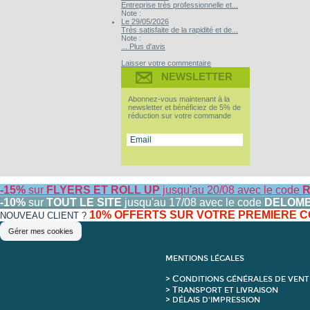
Entreprise très professionnelle et...
Note :
Le 29/05/2026
Très satisfaite de la rapidité et de...
Note :
... Plus d'avis
Laisser votre commentaire
NEWSLETTER
Abonnez-vous maintenant à la
newsletter et bénéficiez de 5% de
réduction sur votre commande
-15%
sur
FLYERS ET ROLL UP
jusqu'au 20/08 avec le code
R
-10%
sur
TOUT LE SITE
jusqu'au 17/08 avec le code
DELOM
10% OFFERTS SUR VOTRE PREMIERE
NOUVEAU CLIENT ?
Gérer mes cookies
MENTIONS LÉGALES
C
>
ONDITIONS GÉNÉRALES DE VENT
T
>
RANSPORT ET LIVRAISON
> DÉLAIS D'IMPRESSION