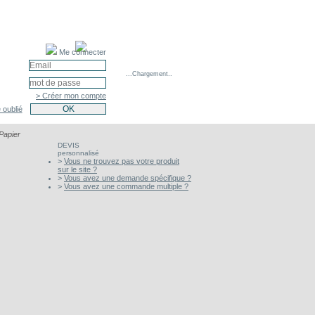
Me connecter
...Chargement..
> Créer mon compte
 oublié
Papier
DEVIS
personnalisé
>
Vous ne trouvez pas votre produit
sur le site ?
>
Vous avez une demande spécifique ?
>
Vous avez une commande multiple ?