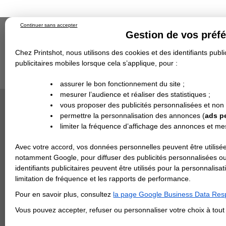
Continuer sans accepter
Gestion de vos préf
Chez Printshot, nous utilisons des cookies et des identifiants public
publicitaires mobiles lorsque cela s’applique, pour :
Impression papier
Grand Format
Stand/PLV
Objet Publicitaire
assurer le bon fonctionnement du site ;
Banderole & bâche
Enseigne
mesurer l’audience et réaliser des statistiques ;
Impression en ligne
>
Carterie
>
Papier de Créati
Demande de devis
Rouge Brique
vous proposer des publicités personnalisées et non
Echantillons
DEVIS PERSONNALISÉ
PAPIER R
Revendeurs
permettre la personnalisation des annonces (
ads p
limiter la fréquence d’affichage des annonces et m
REVENDEURS
Avec votre accord, vos données personnelles peuvent être utilisée
Spécial Elections
notamment Google, pour diffuser des publicités personnalisées o
IMPRESSION 24H
identifiants publicitaires peuvent être utilisés pour la personnali
limitation de fréquence et les rapports de performance.
Carte de visite
Pour en savoir plus, consultez
la page Google Business Data Resp
Carterie
Carte Indéchirable
Carte de correspondance
Cartes postales
Marque-pages
Carte de Fidélité
Carte PVC
Carte & faire-part
Vous pouvez accepter, refuser ou personnaliser votre choix à tou
Flyer & Dépliant
Flyer
Flyer rond
Dépliant
Chemise à rabats
Flyer indéchirable
Affiche