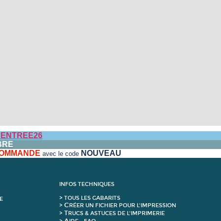
ENTREE26
BRE
 COMMANDE
NOUVEAU
avec le code
INFOS TECHNIQUES
>
T
OUS LES GABARITS
E
C
>
RÉER UN FICHIER POUR L'IMPRESSION
T
>
RUCS & ASTUCES DE L'IMPRIMERIE