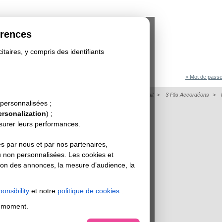
érences
itaires, y compris des identifiants
> Mot de passe
on
>
Dépliant
>
Papier de Création - Dépliant Format Portrait
>
3 Plis Accordéons
>
 personnalisées ;
OUGE BRIQUE
ersonalization
) ;
esurer leurs performances.
s par nous et par nos partenaires,
u non personnalisées. Les cookies et
sation des annonces, la mesure d’audience, la
onsibility
et notre
politique de cookies
.
t moment.