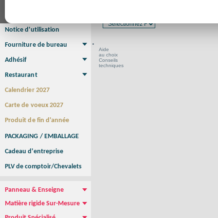
Affiche Petit Format
Affiche à l'unité
Affiche Grand Format
Format en cm
Brochure/Catalogue
Brochure piquée
Brochure dos carré collé
Brochure spirale
Notice d'utilisation
Fourniture de bureau
Aide
Enveloppe
Papier à lettres
Chemise à rabats
Bloc-notes encollé
Carnets Autocopiants
Magnétique sur mesure
Sous main
au choix
Adhésif
Conseils
techniques
Etiquette autocollante
Sticker Rond
Adhésif sur-mesure
Sticker Vitrine
NEW !
Restaurant
Menu
Set de table
Etui à cigarettes
Porte Addition
Menu Panneau
NEW !
Calendrier 2027
Carte de voeux 2027
Produit de fin d'année
PACKAGING / EMBALLAGE
Cadeau d'entreprise
PLV de comptoir/Chevalets
Panneau & Enseigne
Panneau de chantier
Panneau immobilier
Enseigne Publicitaire
Matière rigide Sur-Mesure
Dibond
Plexiglass
PVC
Aquilux
NEW !
Produit Spécialisé