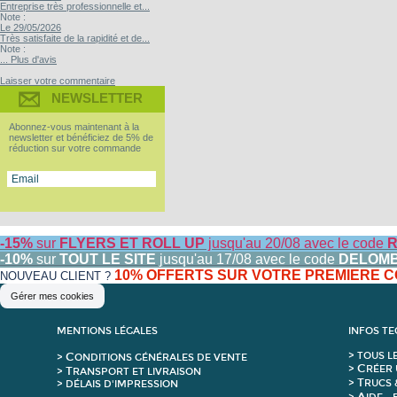
Entreprise très professionnelle et...
Note :
Le 29/05/2026
Très satisfaite de la rapidité et de...
Note :
... Plus d'avis
Laisser votre commentaire
NEWSLETTER
Abonnez-vous maintenant à la
newsletter et bénéficiez de 5% de
réduction sur votre commande
-15%
sur
FLYERS ET ROLL UP
jusqu'au 20/08 avec le code
R
-10%
sur
TOUT LE SITE
jusqu'au 17/08 avec le code
DELOM
10% OFFERTS SUR VOTRE PREMIERE
NOUVEAU CLIENT ?
Gérer mes cookies
MENTIONS LÉGALES
INFOS T
C
>
T
OUS L
>
ONDITIONS GÉNÉRALES DE VENTE
C
>
RÉER 
T
>
RANSPORT ET LIVRAISON
T
>
RUCS 
> DÉLAIS D'IMPRESSION