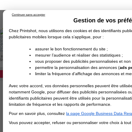
Continuer sans accepter
Gestion de vos préf
Chez Printshot, nous utilisons des cookies et des identifiants public
Impression papier
publicitaires mobiles lorsque cela s’applique, pour :
Grand Format
Stand/PLV
Objet Publicitaire
assurer le bon fonctionnement du site ;
Banderole & bâche
Enseigne
mesurer l’audience et réaliser des statistiques ;
Impression en ligne
>
Carterie
>
Papier de Création
>
Dépliant
>
Papier de Créati
Demande de devis
Shetland
vous proposer des publicités personnalisées et non
Echantillons
DEVIS PERSONNALISÉ
PAPIER RIVES SHETLAND
Revendeurs
permettre la personnalisation des annonces (
ads p
limiter la fréquence d’affichage des annonces et m
REVENDEURS
Avec votre accord, vos données personnelles peuvent être utilisée
Spécial Elections
notamment Google, pour diffuser des publicités personnalisées o
IMPRESSION 24H
identifiants publicitaires peuvent être utilisés pour la personnali
limitation de fréquence et les rapports de performance.
Carte de visite
Pour en savoir plus, consultez
la page Google Business Data Resp
Carterie
Carte Indéchirable
Carte de correspondance
Cartes postales
Marque-pages
Carte de Fidélité
Carte PVC
Carte & faire-part
Vous pouvez accepter, refuser ou personnaliser votre choix à tou
Flyer & Dépliant
Flyer
Flyer rond
Dépliant
Chemise à rabats
Flyer indéchirable
Affiche