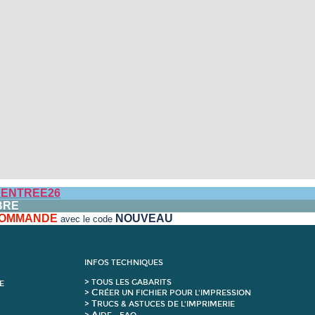
ENTREE26
BRE
 COMMANDE
NOUVEAU
avec le code
INFOS TECHNIQUES
>
T
OUS LES GABARITS
E
C
>
RÉER UN FICHIER POUR L'IMPRESSION
T
>
RUCS & ASTUCES DE L'IMPRIMERIE