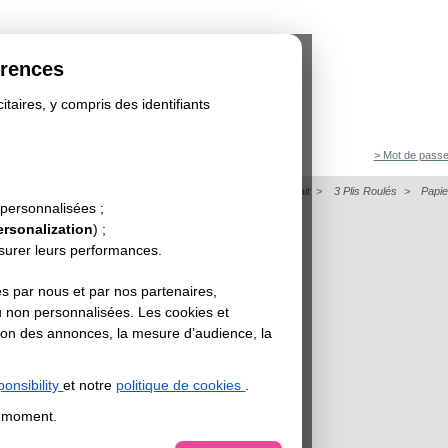
érences
itaires, y compris des identifiants
> Mot de passe
on
>
Dépliant
>
Papier de Création - Dépliant Format Portrait
>
3 Plis Roulés
>
Papi
 personnalisées ;
OSMO PINK
ersonalization
) ;
esurer leurs performances.
s par nous et par nos partenaires,
u non personnalisées. Les cookies et
sation des annonces, la mesure d’audience, la
onsibility
et notre
politique de cookies
.
t moment.