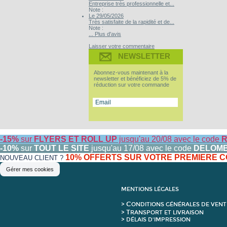
Entreprise très professionnelle et...
Note :
Le 29/05/2026
Très satisfaite de la rapidité et de...
Note :
... Plus d'avis
Laisser votre commentaire
NEWSLETTER
Abonnez-vous maintenant à la
newsletter et bénéficiez de 5% de
réduction sur votre commande
-15%
sur
FLYERS ET ROLL UP
jusqu'au 20/08 avec le code
R
-10%
sur
TOUT LE SITE
jusqu'au 17/08 avec le code
DELOM
10% OFFERTS SUR VOTRE PREMIERE
NOUVEAU CLIENT ?
Gérer mes cookies
MENTIONS LÉGALES
C
>
ONDITIONS GÉNÉRALES DE VENT
T
>
RANSPORT ET LIVRAISON
> DÉLAIS D'IMPRESSION