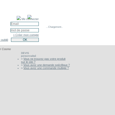
Me connecter
...Chargement..
> Créer mon compte
 oublié
er Cosmo
DEVIS
personnalisé
>
Vous ne trouvez pas votre produit
sur le site ?
>
Vous avez une demande spécifique ?
>
Vous avez une commande multiple ?