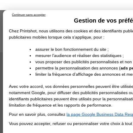
Continuer sans accepter
Gestion de vos préf
Chez Printshot, nous utilisons des cookies et des identifiants public
publicitaires mobiles lorsque cela s’applique, pour :
Impression papier
Grand Format
Stand/PLV
Objet Publicitaire
assurer le bon fonctionnement du site ;
Banderole & bâche
Enseigne
mesurer l’audience et réaliser des statistiques ;
Impression en ligne
>
Carterie
>
Papier de Créati
Demande de devis
Pink
vous proposer des publicités personnalisées et non
Echantillons
DEVIS PERSONNALISÉ
PAPIER C
Revendeurs
permettre la personnalisation des annonces (
ads p
limiter la fréquence d’affichage des annonces et m
REVENDEURS
Avec votre accord, vos données personnelles peuvent être utilisée
Spécial Elections
notamment Google, pour diffuser des publicités personnalisées o
IMPRESSION 24H
identifiants publicitaires peuvent être utilisés pour la personnali
limitation de fréquence et les rapports de performance.
Carte de visite
Pour en savoir plus, consultez
la page Google Business Data Resp
Carterie
Carte Indéchirable
Carte de correspondance
Cartes postales
Marque-pages
Carte de Fidélité
Carte PVC
Carte & faire-part
Vous pouvez accepter, refuser ou personnaliser votre choix à tou
Flyer & Dépliant
Flyer
Flyer rond
Dépliant
Chemise à rabats
Flyer indéchirable
Affiche