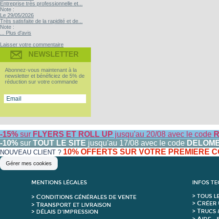
Entreprise très professionnelle et...
Note :
Le 29/05/2026
Très satisfaite de la rapidité et de...
Note :
... Plus d'avis
Laisser votre commentaire
NEWSLETTER
Abonnez-vous maintenant à la
newsletter et bénéficiez de 5% de
réduction sur votre commande
-15%
sur
FLYERS ET ROLL UP
jusqu'au 20/08 avec le code
R
-10%
sur
TOUT LE SITE
jusqu'au 17/08 avec le code
DELOM
10% OFFERTS SUR VOTRE PREMIERE
NOUVEAU CLIENT ?
Gérer mes cookies
MENTIONS LÉGALES
INFOS T
C
>
T
OUS L
>
ONDITIONS GÉNÉRALES DE VENTE
C
>
RÉER 
T
>
RANSPORT ET LIVRAISON
T
>
RUCS 
> DÉLAIS D'IMPRESSION