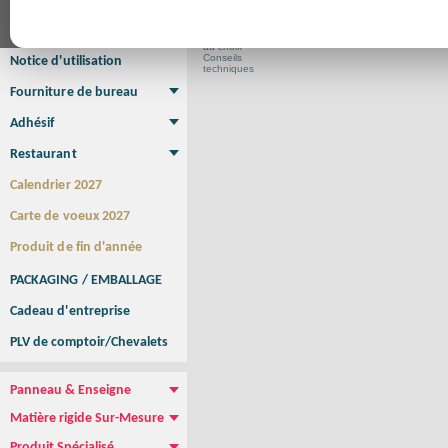
Affiche Petit Format
Affiche à l'unité
Affiche Grand Format
Brochure/Catalogue
Aide
Brochure piquée
Brochure dos carré collé
Brochure spirale
au choix
Conseils
Notice d'utilisation
techniques
Fourniture de bureau
Enveloppe
Papier à lettres
Chemise à rabats
Bloc-notes encollé
Carnets Autocopiants
Magnétique sur mesure
Sous main
Adhésif
Etiquette autocollante
Sticker Rond
Adhésif sur-mesure
Sticker Vitrine
NEW !
Restaurant
Menu
Set de table
Etui à cigarettes
Porte Addition
Menu Panneau
NEW !
Calendrier 2027
Carte de voeux 2027
Produit de fin d'année
PACKAGING / EMBALLAGE
Cadeau d'entreprise
PLV de comptoir/Chevalets
Panneau & Enseigne
Panneau de chantier
Panneau immobilier
Enseigne Publicitaire
Matière rigide Sur-Mesure
Dibond
Plexiglass
PVC
Aquilux
NEW !
Produit Spécialisé