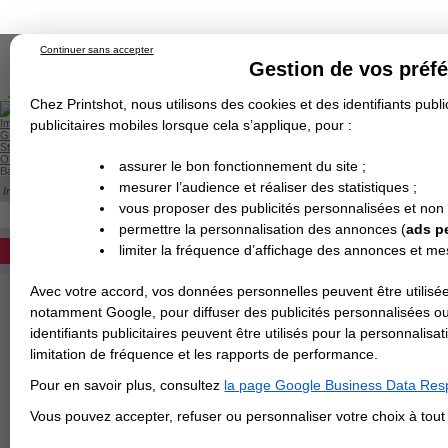
Continuer sans accepter
Gestion de vos préf
Chez Printshot, nous utilisons des cookies et des identifiants public
Impression papier
publicitaires mobiles lorsque cela s’applique, pour :
Grand Format
Stand/PLV
Objet Publicitaire
assurer le bon fonctionnement du site ;
Banderole & bâche
Enseigne
mesurer l’audience et réaliser des statistiques ;
Impression en ligne
>
Carterie
>
Papier de Création
>
Dépliant
>
Papier de Créati
Demande de devis
PAPIER TANGERINE
vous proposer des publicités personnalisées et non
Echantillons
DEVIS PERSONNALISÉ
Revendeurs
permettre la personnalisation des annonces (
ads p
limiter la fréquence d’affichage des annonces et m
REVENDEURS
Avec votre accord, vos données personnelles peuvent être utilisée
Spécial Elections
notamment Google, pour diffuser des publicités personnalisées o
IMPRESSION 24H
identifiants publicitaires peuvent être utilisés pour la personnali
limitation de fréquence et les rapports de performance.
Carte de visite
Pour en savoir plus, consultez
la page Google Business Data Resp
Carterie
Carte Indéchirable
Carte de correspondance
Cartes postales
Marque-pages
Carte de Fidélité
Carte PVC
Carte & faire-part
Vous pouvez accepter, refuser ou personnaliser votre choix à tou
Flyer & Dépliant
Flyer
Flyer rond
Dépliant
Chemise à rabats
Flyer indéchirable
Affiche