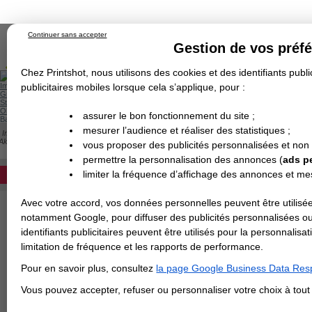
Continuer sans accepter
Gestion de vos préf
Chez Printshot, nous utilisons des cookies et des identifiants public
Impression papier
publicitaires mobiles lorsque cela s’applique, pour :
Grand Format
Stand/PLV
Objet Publicitaire
assurer le bon fonctionnement du site ;
Banderole & bâche
Enseigne
mesurer l’audience et réaliser des statistiques ;
Impression en ligne
>
Carterie
>
Papier de Création
>
Dépliant
>
Papier de Créati
Demande de devis
Akoya
vous proposer des publicités personnalisées et non
Echantillons
DEVIS PERSONNALISÉ
PAPIER PERLE AKOYA
Revendeurs
permettre la personnalisation des annonces (
ads p
limiter la fréquence d’affichage des annonces et m
REVENDEURS
Avec votre accord, vos données personnelles peuvent être utilisée
Spécial Elections
notamment Google, pour diffuser des publicités personnalisées o
IMPRESSION 24H
identifiants publicitaires peuvent être utilisés pour la personnali
limitation de fréquence et les rapports de performance.
Carte de visite
Pour en savoir plus, consultez
la page Google Business Data Resp
Carterie
Carte Indéchirable
Carte de correspondance
Cartes postales
Marque-pages
Carte de Fidélité
Carte PVC
Carte & faire-part
Vous pouvez accepter, refuser ou personnaliser votre choix à tou
Flyer & Dépliant
Flyer
Flyer rond
Dépliant
Chemise à rabats
Flyer indéchirable
Affiche