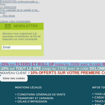
Entreprise très professionnelle et...
Note :
Le 29/05/2026
Très satisfaite de la rapidité et de...
Note :
... Plus d'avis
Laisser votre commentaire
NEWSLETTER
Abonnez-vous maintenant à la
newsletter et bénéficiez de 5% de
réduction sur votre commande
-15%
sur
FLYERS ET ROLL UP
jusqu'au 20/08 avec le code
R
-10%
sur
TOUT LE SITE
jusqu'au 17/08 avec le code
DELOM
10% OFFERTS SUR VOTRE PREMIERE
NOUVEAU CLIENT ?
Gérer mes cookies
MENTIONS LÉGALES
INFOS T
C
>
T
OUS L
>
ONDITIONS GÉNÉRALES DE VENTE
C
>
RÉER 
T
>
RANSPORT ET LIVRAISON
T
>
RUCS 
> DÉLAIS D'IMPRESSION