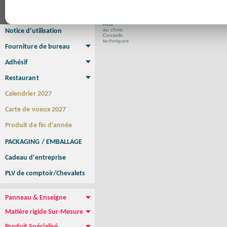
Affiche Petit Format
Affiche à l'unité
Affiche Grand Format
Brochure/Catalogue
Brochure piquée
Brochure dos carré collé
Brochure spirale
Aide
au choix
Notice d'utilisation
Conseils
techniques
Fourniture de bureau
Enveloppe
Papier à lettres
Chemise à rabats
Bloc-notes encollé
Carnets Autocopiants
Magnétique sur mesure
Sous main
Adhésif
Etiquette autocollante
Sticker Rond
Adhésif sur-mesure
Sticker Vitrine
NEW !
Restaurant
Menu
Set de table
Etui à cigarettes
Porte Addition
Menu Panneau
NEW !
Calendrier 2027
Carte de voeux 2027
Produit de fin d'année
PACKAGING / EMBALLAGE
Cadeau d'entreprise
PLV de comptoir/Chevalets
Panneau & Enseigne
Panneau de chantier
Panneau immobilier
Enseigne Publicitaire
Matière rigide Sur-Mesure
Dibond
Plexiglass
PVC
Aquilux
NEW !
Produit Spécialisé