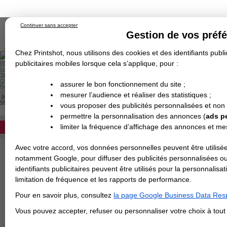
Continuer sans accepter
Gestion de vos préf
Chez Printshot, nous utilisons des cookies et des identifiants public
Impression papier
publicitaires mobiles lorsque cela s’applique, pour :
Grand Format
Stand/PLV
Objet Publicitaire
assurer le bon fonctionnement du site ;
Banderole & bâche
Enseigne
mesurer l’audience et réaliser des statistiques ;
Impression en ligne
>
Carterie
>
Papier de Création
>
Dépliant
>
Papier de Créati
Demande de devis
Shetland
vous proposer des publicités personnalisées et non
Echantillons
DEVIS PERSONNALISÉ
PAPIER RIVES SHETLAND
Revendeurs
permettre la personnalisation des annonces (
ads p
limiter la fréquence d’affichage des annonces et m
REVENDEURS
Avec votre accord, vos données personnelles peuvent être utilisée
Spécial Elections
notamment Google, pour diffuser des publicités personnalisées o
IMPRESSION 24H
identifiants publicitaires peuvent être utilisés pour la personnali
limitation de fréquence et les rapports de performance.
Carte de visite
Pour en savoir plus, consultez
la page Google Business Data Resp
Carterie
Carte Indéchirable
Carte de correspondance
Cartes postales
Marque-pages
Carte de Fidélité
Carte PVC
Carte & faire-part
Vous pouvez accepter, refuser ou personnaliser votre choix à tou
Flyer & Dépliant
Flyer
Flyer rond
Dépliant
Chemise à rabats
Flyer indéchirable
Affiche