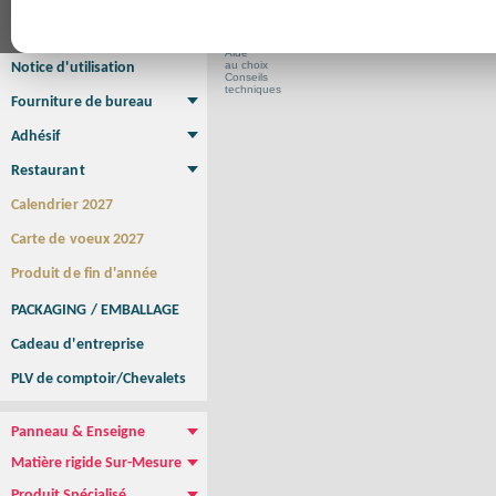
Affiche Petit Format
Affiche à l'unité
Affiche Grand Format
Brochure/Catalogue
Brochure piquée
Brochure dos carré collé
Brochure spirale
Aide
au choix
Notice d'utilisation
Conseils
techniques
Fourniture de bureau
Enveloppe
Papier à lettres
Chemise à rabats
Bloc-notes encollé
Carnets Autocopiants
Magnétique sur mesure
Sous main
Adhésif
Etiquette autocollante
Sticker Rond
Adhésif sur-mesure
Sticker Vitrine
NEW !
Restaurant
Menu
Set de table
Etui à cigarettes
Porte Addition
Menu Panneau
NEW !
Calendrier 2027
Carte de voeux 2027
Produit de fin d'année
PACKAGING / EMBALLAGE
Cadeau d'entreprise
PLV de comptoir/Chevalets
Panneau & Enseigne
Panneau de chantier
Panneau immobilier
Enseigne Publicitaire
Matière rigide Sur-Mesure
Dibond
Plexiglass
PVC
Aquilux
NEW !
Produit Spécialisé