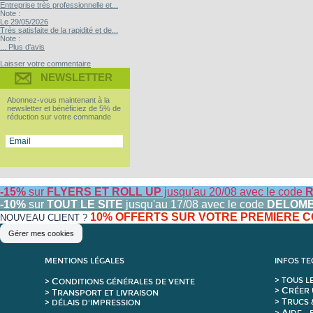
Entreprise très professionnelle et...
Note :
Le 29/05/2026
Très satisfaite de la rapidité et de...
Note :
... Plus d'avis
Laisser votre commentaire
NEWSLETTER
Abonnez-vous maintenant à la
newsletter et bénéficiez de 5% de
réduction sur votre commande
-15%
sur
FLYERS ET ROLL UP
jusqu'au 20/08 avec le code
R
-10%
sur
TOUT LE SITE
jusqu'au 17/08 avec le code
DELOM
10% OFFERTS SUR VOTRE PREMIERE
NOUVEAU CLIENT ?
Gérer mes cookies
MENTIONS LÉGALES
INFOS T
C
>
T
OUS L
>
ONDITIONS GÉNÉRALES DE VENTE
C
>
RÉER 
T
>
RANSPORT ET LIVRAISON
T
>
RUCS 
> DÉLAIS D'IMPRESSION