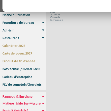
Affiche Petit Format
Affiche à l'unité
Affiche Grand Format
Brochure/Catalogue
Brochure piquée
Brochure dos carré collé
Brochure spirale
Aide
au choix
Notice d'utilisation
Conseils
techniques
Fourniture de bureau
Enveloppe
Papier à lettres
Chemise à rabats
Bloc-notes encollé
Carnets Autocopiants
Magnétique sur mesure
Sous main
Adhésif
Etiquette autocollante
Sticker Rond
Adhésif sur-mesure
Sticker Vitrine
NEW !
Restaurant
Menu
Set de table
Etui à cigarettes
Porte Addition
Menu Panneau
NEW !
Calendrier 2027
Carte de voeux 2027
Produit de fin d'année
PACKAGING / EMBALLAGE
Cadeau d'entreprise
PLV de comptoir/Chevalets
Panneau & Enseigne
Panneau de chantier
Panneau immobilier
Enseigne Publicitaire
Matière rigide Sur-Mesure
Dibond
Plexiglass
PVC
Aquilux
NEW !
Produit Spécialisé