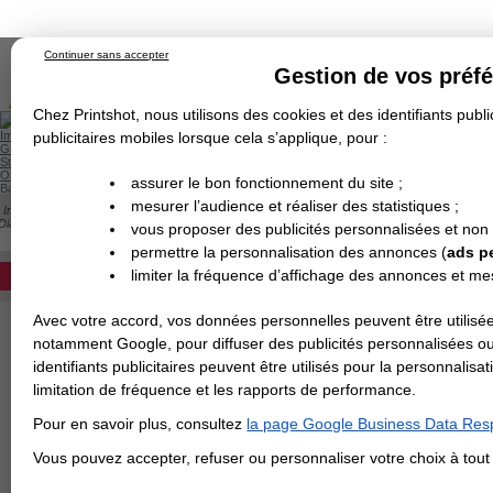
Continuer sans accepter
Gestion de vos préf
Chez Printshot, nous utilisons des cookies et des identifiants public
Impression papier
publicitaires mobiles lorsque cela s’applique, pour :
Grand Format
Stand/PLV
Objet Publicitaire
assurer le bon fonctionnement du site ;
Banderole & bâche
Enseigne
mesurer l’audience et réaliser des statistiques ;
Impression en ligne
>
Carterie
>
Papier de Création
>
Dépliant
>
Papier de Créati
Demande de devis
Diamant
vous proposer des publicités personnalisées et non
Echantillons
DEVIS PERSONNALISÉ
PAPIER BLANC DIAMANT
Revendeurs
permettre la personnalisation des annonces (
ads p
limiter la fréquence d’affichage des annonces et m
REVENDEURS
Avec votre accord, vos données personnelles peuvent être utilisée
Spécial Elections
notamment Google, pour diffuser des publicités personnalisées o
IMPRESSION 24H
identifiants publicitaires peuvent être utilisés pour la personnali
limitation de fréquence et les rapports de performance.
Carte de visite
Pour en savoir plus, consultez
la page Google Business Data Resp
Carterie
Carte Indéchirable
Carte de correspondance
Cartes postales
Marque-pages
Carte de Fidélité
Carte PVC
Carte & faire-part
Vous pouvez accepter, refuser ou personnaliser votre choix à tou
Flyer & Dépliant
Flyer
Flyer rond
Dépliant
Chemise à rabats
Flyer indéchirable
Affiche