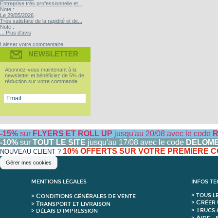
Entreprise très professionnelle et...
Note :
Le 29/05/2026
Très satisfaite de la rapidité et de...
Note :
... Plus d'avis
Laisser votre commentaire
NEWSLETTER
Abonnez-vous maintenant à la
newsletter et bénéficiez de 5% de
réduction sur votre commande
-15%
sur
FLYERS ET ROLL UP
jusqu'au 20/08 avec le code
R
-10%
sur
TOUT LE SITE
jusqu'au 17/08 avec le code
DELOM
10% OFFERTS SUR VOTRE PREMIERE
NOUVEAU CLIENT ?
Gérer mes cookies
MENTIONS LÉGALES
INFOS T
C
>
T
OUS L
>
ONDITIONS GÉNÉRALES DE VENTE
C
>
RÉER 
T
>
RANSPORT ET LIVRAISON
T
>
RUCS 
> DÉLAIS D'IMPRESSION