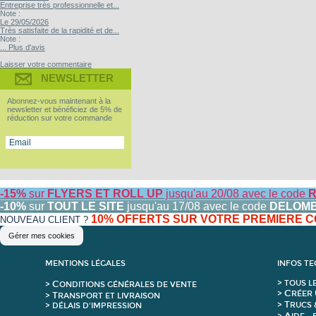
Entreprise très professionnelle et...
Note :
Le 29/05/2026
Très satisfaite de la rapidité et de...
Note :
... Plus d'avis
Laisser votre commentaire
NEWSLETTER
Abonnez-vous maintenant à la
newsletter et bénéficiez de 5% de
réduction sur votre commande
-15%
sur
FLYERS ET ROLL UP
jusqu'au 20/08 avec le code
R
-10%
sur
TOUT LE SITE
jusqu'au 17/08 avec le code
DELOM
10% OFFERTS SUR VOTRE PREMIERE
NOUVEAU CLIENT ?
Gérer mes cookies
MENTIONS LÉGALES
INFOS T
C
>
T
OUS L
>
ONDITIONS GÉNÉRALES DE VENTE
C
>
RÉER 
T
>
RANSPORT ET LIVRAISON
T
>
RUCS 
> DÉLAIS D'IMPRESSION