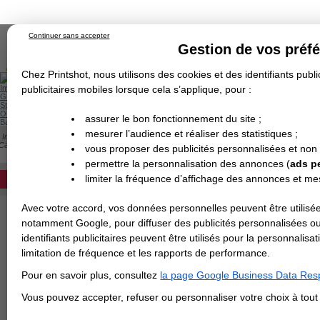
Continuer sans accepter
Gestion de vos préf
Chez Printshot, nous utilisons des cookies et des identifiants public
Impression papier
publicitaires mobiles lorsque cela s’applique, pour :
Grand Format
Stand/PLV
Objet Publicitaire
assurer le bon fonctionnement du site ;
Banderole & bâche
Enseigne
mesurer l’audience et réaliser des statistiques ;
Impression en ligne
>
Carterie
>
Papier de Création
>
Dépliant
>
Papier de Créati
Demande de devis
Calque
vous proposer des publicités personnalisées et non
Echantillons
DEVIS PERSONNALISÉ
PAPIER CALQUE
Revendeurs
permettre la personnalisation des annonces (
ads p
limiter la fréquence d’affichage des annonces et m
REVENDEURS
Avec votre accord, vos données personnelles peuvent être utilisée
Spécial Elections
notamment Google, pour diffuser des publicités personnalisées o
IMPRESSION 24H
identifiants publicitaires peuvent être utilisés pour la personnali
limitation de fréquence et les rapports de performance.
Carte de visite
Pour en savoir plus, consultez
la page Google Business Data Resp
Carterie
Carte Indéchirable
Carte de correspondance
Cartes postales
Marque-pages
Carte de Fidélité
Carte PVC
Carte & faire-part
Vous pouvez accepter, refuser ou personnaliser votre choix à tou
Flyer & Dépliant
Flyer
Flyer rond
Dépliant
Chemise à rabats
Flyer indéchirable
Affiche