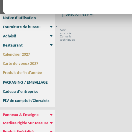
Affiche Petit Format
Affiche à l'unité
Affiche Grand Format
Format en cm
Brochure/Catalogue
Brochure piquée
Brochure dos carré collé
Brochure spirale
Notice d'utilisation
Fourniture de bureau
Aide
Enveloppe
Papier à lettres
Chemise à rabats
Bloc-notes encollé
Carnets Autocopiants
Magnétique sur mesure
Sous main
au choix
Adhésif
Conseils
techniques
Etiquette autocollante
Sticker Rond
Adhésif sur-mesure
Sticker Vitrine
NEW !
Restaurant
Menu
Set de table
Etui à cigarettes
Porte Addition
Menu Panneau
NEW !
Calendrier 2027
Carte de voeux 2027
Produit de fin d'année
PACKAGING / EMBALLAGE
Cadeau d'entreprise
PLV de comptoir/Chevalets
Panneau & Enseigne
Panneau de chantier
Panneau immobilier
Enseigne Publicitaire
Matière rigide Sur-Mesure
Dibond
Plexiglass
PVC
Aquilux
NEW !
Produit Spécialisé