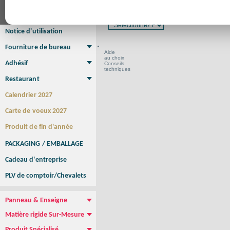
Affiche Petit Format
Affiche à l'unité
Affiche Grand Format
Format en cm
Brochure/Catalogue
Brochure piquée
Brochure dos carré collé
Brochure spirale
Notice d'utilisation
Fourniture de bureau
Aide
Enveloppe
Papier à lettres
Chemise à rabats
Bloc-notes encollé
Carnets Autocopiants
Magnétique sur mesure
Sous main
au choix
Adhésif
Conseils
techniques
Etiquette autocollante
Sticker Rond
Adhésif sur-mesure
Sticker Vitrine
NEW !
Restaurant
Menu
Set de table
Etui à cigarettes
Porte Addition
Menu Panneau
NEW !
Calendrier 2027
Carte de voeux 2027
Produit de fin d'année
PACKAGING / EMBALLAGE
Cadeau d'entreprise
PLV de comptoir/Chevalets
Panneau & Enseigne
Panneau de chantier
Panneau immobilier
Enseigne Publicitaire
Matière rigide Sur-Mesure
Dibond
Plexiglass
PVC
Aquilux
NEW !
Produit Spécialisé