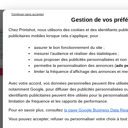
Continuer sans accepter
Gestion de vos préf
Chez Printshot, nous utilisons des cookies et des identifiants public
Impression papier
publicitaires mobiles lorsque cela s’applique, pour :
Grand Format
Stand/PLV
Objet Publicitaire
assurer le bon fonctionnement du site ;
Banderole & bâche
Enseigne
mesurer l’audience et réaliser des statistiques ;
Impression en ligne
>
Carterie
>
Papier de Création
>
Dépliant
>
Papier de Créati
Demande de devis
Urgan Grey
vous proposer des publicités personnalisées et non
Echantillons
DEVIS PERSONNALISÉ
PAPIER URGAN GREY
Revendeurs
permettre la personnalisation des annonces (
ads p
limiter la fréquence d’affichage des annonces et m
REVENDEURS
Avec votre accord, vos données personnelles peuvent être utilisée
Spécial Elections
notamment Google, pour diffuser des publicités personnalisées o
IMPRESSION 24H
identifiants publicitaires peuvent être utilisés pour la personnali
limitation de fréquence et les rapports de performance.
Carte de visite
Pour en savoir plus, consultez
la page Google Business Data Resp
Carterie
Carte Indéchirable
Carte de correspondance
Cartes postales
Marque-pages
Carte de Fidélité
Carte PVC
Carte & faire-part
Vous pouvez accepter, refuser ou personnaliser votre choix à tou
Flyer & Dépliant
Flyer
Flyer rond
Dépliant
Chemise à rabats
Flyer indéchirable
Affiche