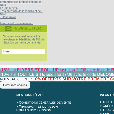
Entreprise très professionnelle et...
Note :
Le 29/05/2026
Très satisfaite de la rapidité et de...
Note :
... Plus d'avis
Laisser votre commentaire
NEWSLETTER
Abonnez-vous maintenant à la
newsletter et bénéficiez de 5% de
réduction sur votre commande
-15%
sur
FLYERS ET ROLL UP
jusqu'au 20/08 avec le code
R
-10%
sur
TOUT LE SITE
jusqu'au 17/08 avec le code
DELOM
10% OFFERTS SUR VOTRE PREMIERE
NOUVEAU CLIENT ?
Gérer mes cookies
MENTIONS LÉGALES
INFOS T
C
>
T
OUS L
>
ONDITIONS GÉNÉRALES DE VENTE
C
>
RÉER 
T
>
RANSPORT ET LIVRAISON
T
>
RUCS 
> DÉLAIS D'IMPRESSION