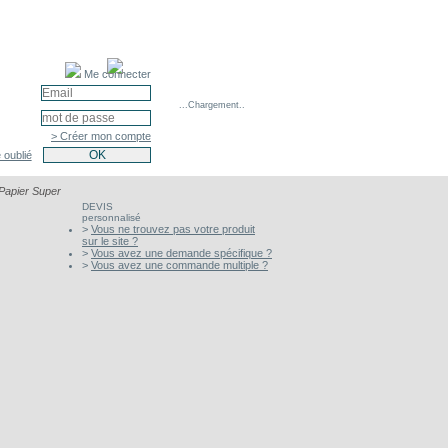
Me connecter
...Chargement..
> Créer mon compte
 oublié
Papier Super
DEVIS
personnalisé
>
Vous ne trouvez pas votre produit
sur le site ?
>
Vous avez une demande spécifique ?
>
Vous avez une commande multiple ?