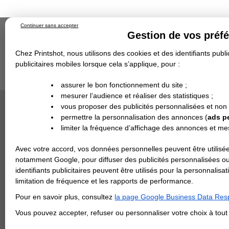
Continuer sans accepter
Gestion de vos préf
Chez Printshot, nous utilisons des cookies et des identifiants public
publicitaires mobiles lorsque cela s’applique, pour :
Impression papier
Grand Format
Stand/PLV
Objet Publicitaire
assurer le bon fonctionnement du site ;
Banderole & bâche
Enseigne
mesurer l’audience et réaliser des statistiques ;
Impression en ligne
>
Carterie
>
Papier de Créati
Demande de devis
Or
vous proposer des publicités personnalisées et non
Echantillons
DEVIS PERSONNALISÉ
PAPIER S
Revendeurs
permettre la personnalisation des annonces (
ads p
limiter la fréquence d’affichage des annonces et m
REVENDEURS
Avec votre accord, vos données personnelles peuvent être utilisée
Spécial Elections
notamment Google, pour diffuser des publicités personnalisées o
IMPRESSION 24H
identifiants publicitaires peuvent être utilisés pour la personnali
limitation de fréquence et les rapports de performance.
Carte de visite
Pour en savoir plus, consultez
la page Google Business Data Resp
Carterie
Carte Indéchirable
Carte de correspondance
Cartes postales
Marque-pages
Carte de Fidélité
Carte PVC
Carte & faire-part
Vous pouvez accepter, refuser ou personnaliser votre choix à tou
Flyer & Dépliant
Flyer
Flyer rond
Dépliant
Chemise à rabats
Flyer indéchirable
Affiche