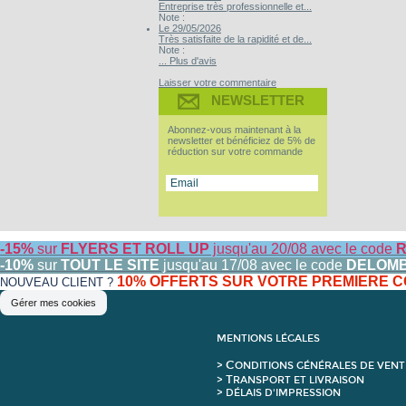
Entreprise très professionnelle et...
Note :
Le 29/05/2026
Très satisfaite de la rapidité et de...
Note :
... Plus d'avis
Laisser votre commentaire
NEWSLETTER
Abonnez-vous maintenant à la
newsletter et bénéficiez de 5% de
réduction sur votre commande
-15%
sur
FLYERS ET ROLL UP
jusqu'au 20/08 avec le code
R
-10%
sur
TOUT LE SITE
jusqu'au 17/08 avec le code
DELOM
10% OFFERTS SUR VOTRE PREMIERE
NOUVEAU CLIENT ?
Gérer mes cookies
MENTIONS LÉGALES
C
>
ONDITIONS GÉNÉRALES DE VENT
T
>
RANSPORT ET LIVRAISON
> DÉLAIS D'IMPRESSION