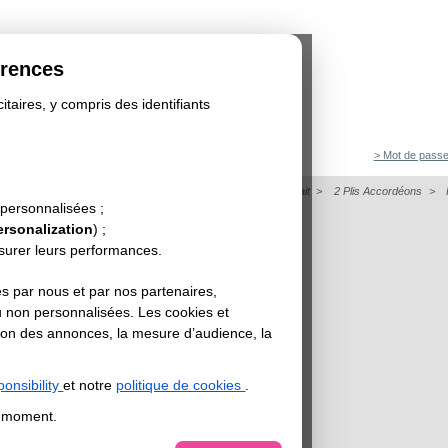
érences
itaires, y compris des identifiants
> Mot de passe
on
>
Dépliant
>
Papier de Création - Dépliant Format Portrait
>
2 Plis Accordéons
>
 personnalisées ;
UPER OR
ersonalization
) ;
esurer leurs performances.
s par nous et par nos partenaires,
u non personnalisées. Les cookies et
sation des annonces, la mesure d’audience, la
onsibility
et notre
politique de cookies
.
t moment.