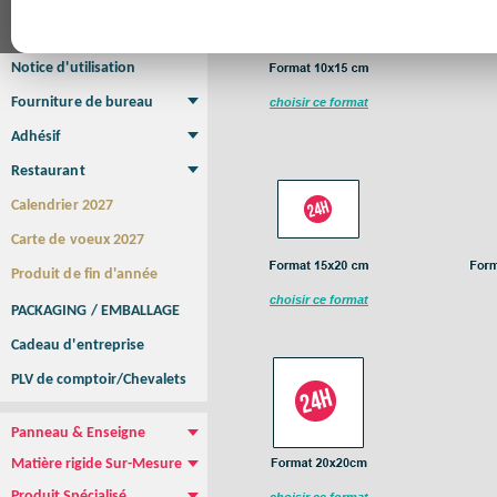
Affiche Petit Format
Affiche à l'unité
Affiche Grand Format
Brochure/Catalogue
Brochure piquée
Brochure dos carré collé
Brochure spirale
Notice d'utilisation
Fourniture de bureau
choisir ce format
Enveloppe
Papier à lettres
Chemise à rabats
Bloc-notes encollé
Carnets Autocopiants
Magnétique sur mesure
Sous main
Adhésif
Etiquette autocollante
Sticker Rond
Adhésif sur-mesure
Sticker Vitrine
NEW !
Restaurant
Menu
Set de table
Etui à cigarettes
Porte Addition
Menu Panneau
NEW !
Calendrier 2027
Carte de voeux 2027
Produit de fin d'année
choisir ce format
PACKAGING / EMBALLAGE
Cadeau d'entreprise
PLV de comptoir/Chevalets
Panneau & Enseigne
Panneau de chantier
Panneau immobilier
Enseigne Publicitaire
Matière rigide Sur-Mesure
Dibond
Plexiglass
PVC
Aquilux
NEW !
Produit Spécialisé