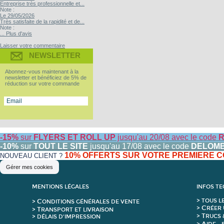
Entreprise très professionnelle et...
Note :
Le 29/05/2026
Très satisfaite de la rapidité et de...
Note :
... Plus d'avis
Laisser votre commentaire
NEWSLETTER
Abonnez-vous maintenant à la
newsletter et bénéficiez de 5% de
réduction sur votre commande
-15%
sur
FLYERS ET ROLL UP
jusqu'au 20/08 avec le code
R
-10%
sur
TOUT LE SITE
jusqu'au 17/08 avec le code
DELOM
10% OFFERTS SUR VOTRE PREMIERE
NOUVEAU CLIENT ?
Gérer mes cookies
MENTIONS LÉGALES
INFOS T
C
>
T
OUS L
>
ONDITIONS GÉNÉRALES DE VENTE
C
>
RÉER 
T
>
RANSPORT ET LIVRAISON
T
>
RUCS 
> DÉLAIS D'IMPRESSION