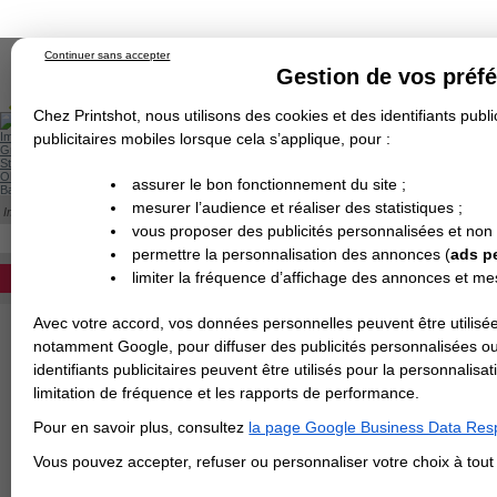
Continuer sans accepter
Gestion de vos préf
Chez Printshot, nous utilisons des cookies et des identifiants public
Impression papier
publicitaires mobiles lorsque cela s’applique, pour :
Grand Format
Stand/PLV
Objet Publicitaire
assurer le bon fonctionnement du site ;
Banderole & bâche
Enseigne
mesurer l’audience et réaliser des statistiques ;
Impression en ligne
>
IMPRESSION 24H
>
Flyer 24H
>
Flyer Plaquette 24H
>
Fl
Demande de devis
FLYER PLAQUETTE 350G MAT 24H
vous proposer des publicités personnalisées et non
Echantillons
DEVIS PERSONNALISÉ
Revendeurs
permettre la personnalisation des annonces (
ads p
limiter la fréquence d’affichage des annonces et m
REVENDEURS
FLYER PLAQUETTE 350G MAT
Impression rapide vos plaquettes com
Avec votre accord, vos données personnelles peuvent être utilisée
Spécial Elections
couché mat
(équivalent papier carte 
notamment Google, pour diffuser des publicités personnalisées o
:
livraison en 24H (jours ouvrés).
IMPRESSION 24H
identifiants publicitaires peuvent être utilisés pour la personnali
limitation de fréquence et les rapports de performance.
Carte de visite
> CHOISIR LE FORMAT
:
Pour en savoir plus, consultez
la page Google Business Data Resp
Carterie
Carte Indéchirable
Carte de correspondance
Cartes postales
Marque-pages
Carte de Fidélité
Carte PVC
Carte & faire-part
Vous pouvez accepter, refuser ou personnaliser votre choix à tou
Flyer & Dépliant
Flyer
Flyer rond
Dépliant
Chemise à rabats
Flyer indéchirable
Affiche