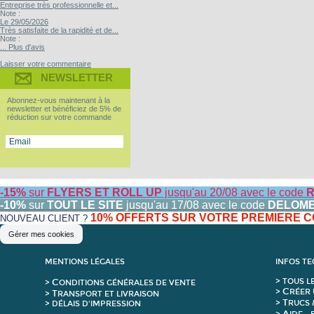
Entreprise très professionnelle et...
Note :
Le 29/05/2026
Très satisfaite de la rapidité et de...
Note :
... Plus d'avis
Laisser votre commentaire
NEWSLETTER
Abonnez-vous maintenant à la
newsletter et bénéficiez de 5% de
réduction sur votre commande
-15%
sur
FLYERS ET ROLL UP
jusqu'au 20/08 avec le code
R
-10%
sur
TOUT LE SITE
jusqu'au 17/08 avec le code
DELOM
10% OFFERTS SUR VOTRE PREMIERE
NOUVEAU CLIENT ?
Gérer mes cookies
MENTIONS LÉGALES
INFOS T
C
>
T
OUS L
>
ONDITIONS GÉNÉRALES DE VENTE
C
>
RÉER 
T
>
RANSPORT ET LIVRAISON
T
>
RUCS 
> DÉLAIS D'IMPRESSION