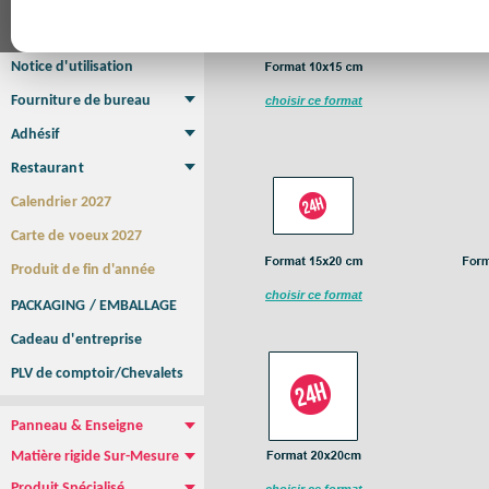
Affiche Petit Format
Affiche à l'unité
Affiche Grand Format
Brochure/Catalogue
Brochure piquée
Brochure dos carré collé
Brochure spirale
Notice d'utilisation
Fourniture de bureau
choisir ce format
Enveloppe
Papier à lettres
Chemise à rabats
Bloc-notes encollé
Carnets Autocopiants
Magnétique sur mesure
Sous main
Adhésif
Etiquette autocollante
Sticker Rond
Adhésif sur-mesure
Sticker Vitrine
NEW !
Restaurant
Menu
Set de table
Etui à cigarettes
Porte Addition
Menu Panneau
NEW !
Calendrier 2027
Carte de voeux 2027
Produit de fin d'année
choisir ce format
PACKAGING / EMBALLAGE
Cadeau d'entreprise
PLV de comptoir/Chevalets
Panneau & Enseigne
Panneau de chantier
Panneau immobilier
Enseigne Publicitaire
Matière rigide Sur-Mesure
Dibond
Plexiglass
PVC
Aquilux
NEW !
Produit Spécialisé