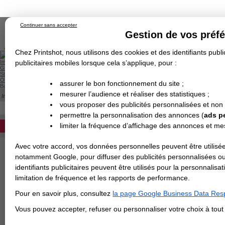
Continuer sans accepter
Gestion de vos préf
Chez Printshot, nous utilisons des cookies et des identifiants public
Impression papier
publicitaires mobiles lorsque cela s’applique, pour :
Grand Format
Stand/PLV
Objet Publicitaire
assurer le bon fonctionnement du site ;
Banderole & bâche
Enseigne
mesurer l’audience et réaliser des statistiques ;
Impression en ligne
>
IMPRESSION 24H
>
Flyer 24H
>
Flyer Plaquette 24H
>
Fl
Demande de devis
FLYER PLAQUETTE 350G BRILLANT 24H
vous proposer des publicités personnalisées et non
Echantillons
DEVIS PERSONNALISÉ
Revendeurs
permettre la personnalisation des annonces (
ads p
limiter la fréquence d’affichage des annonces et m
REVENDEURS
FLYER PLAQUETTE 350G BRIL
Impression rapide de vos plaquettes/fl
Avec votre accord, vos données personnelles peuvent être utilisée
Spécial Elections
épais
350g couché brillant - sans pell
notamment Google, pour diffuser des publicités personnalisées o
lundi au vendredi).
IMPRESSION 24H
identifiants publicitaires peuvent être utilisés pour la personnali
limitation de fréquence et les rapports de performance.
Carte de visite
> CHOISIR LE FORMAT
:
Pour en savoir plus, consultez
la page Google Business Data Resp
Carterie
Carte Indéchirable
Carte de correspondance
Cartes postales
Marque-pages
Carte de Fidélité
Carte PVC
Carte & faire-part
Vous pouvez accepter, refuser ou personnaliser votre choix à tou
Flyer & Dépliant
Flyer
Flyer rond
Dépliant
Chemise à rabats
Flyer indéchirable
Affiche