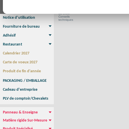
Affiche Petit Format
Affiche à l'unité
Affiche Grand Format
Brochure/Catalogue
Aide
Brochure piquée
Brochure dos carré collé
Brochure spirale
au choix
Conseils
Notice d'utilisation
techniques
Fourniture de bureau
Enveloppe
Papier à lettres
Chemise à rabats
Bloc-notes encollé
Carnets Autocopiants
Magnétique sur mesure
Sous main
Adhésif
Etiquette autocollante
Sticker Rond
Adhésif sur-mesure
Sticker Vitrine
NEW !
Restaurant
Menu
Set de table
Etui à cigarettes
Porte Addition
Menu Panneau
NEW !
Calendrier 2027
Carte de voeux 2027
Produit de fin d'année
PACKAGING / EMBALLAGE
Cadeau d'entreprise
PLV de comptoir/Chevalets
Panneau & Enseigne
Panneau de chantier
Panneau immobilier
Enseigne Publicitaire
Matière rigide Sur-Mesure
Dibond
Plexiglass
PVC
Aquilux
NEW !
Produit Spécialisé