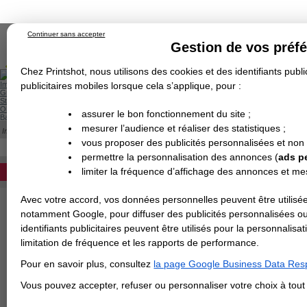
Continuer sans accepter
Gestion de vos préf
Chez Printshot, nous utilisons des cookies et des identifiants public
Impression papier
publicitaires mobiles lorsque cela s’applique, pour :
Grand Format
Stand/PLV
Objet Publicitaire
assurer le bon fonctionnement du site ;
Banderole & bâche
Enseigne
mesurer l’audience et réaliser des statistiques ;
Impression en ligne
>
Baches sur mesure
>
bâches M1
Demande de devis
BÂCHES M1
vous proposer des publicités personnalisées et non
Echantillons
DEVIS PERSONNALISÉ
Revendeurs
permettre la personnalisation des annonces (
ads p
limiter la fréquence d’affichage des annonces et m
REVENDEURS
Avec votre accord, vos données personnelles peuvent être utilisée
Spécial Elections
notamment Google, pour diffuser des publicités personnalisées o
IMPRESSION 24H
identifiants publicitaires peuvent être utilisés pour la personnali
limitation de fréquence et les rapports de performance.
Carte de visite
Pour en savoir plus, consultez
la page Google Business Data Resp
Carterie
Carte Indéchirable
Carte de correspondance
Cartes postales
Marque-pages
Carte de Fidélité
Carte PVC
Carte & faire-part
Vous pouvez accepter, refuser ou personnaliser votre choix à tou
Flyer & Dépliant
Flyer
Flyer rond
Dépliant
Chemise à rabats
Flyer indéchirable
Affiche