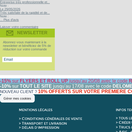
Entreprise très professionnelle et...
Note :
Le 29/05/2026
Très satisfaite de la rapidité et de...
Note :
... Plus d'avis
Laisser votre commentaire
NEWSLETTER
Abonnez-vous maintenant à la
newsletter et bénéficiez de 5% de
réduction sur votre commande
-15%
sur
FLYERS ET ROLL UP
jusqu'au 20/08 avec le code
R
-10%
sur
TOUT LE SITE
jusqu'au 17/08 avec le code
DELOM
10% OFFERTS SUR VOTRE PREMIERE
NOUVEAU CLIENT ?
Gérer mes cookies
MENTIONS LÉGALES
INFOS T
C
>
T
OUS L
>
ONDITIONS GÉNÉRALES DE VENTE
C
>
RÉER 
T
>
RANSPORT ET LIVRAISON
T
>
RUCS 
> DÉLAIS D'IMPRESSION