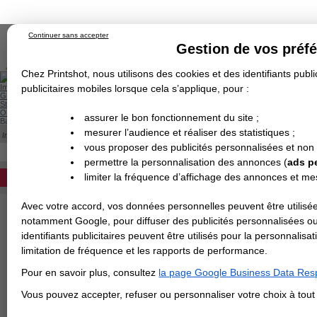
Continuer sans accepter
Gestion de vos préf
Chez Printshot, nous utilisons des cookies et des identifiants public
Impression papier
publicitaires mobiles lorsque cela s’applique, pour :
Grand Format
Stand/PLV
Objet Publicitaire
assurer le bon fonctionnement du site ;
Banderole & bâche
Enseigne
mesurer l’audience et réaliser des statistiques ;
Impression en ligne
>
Brochure/Catalogue
>
Brochure spirale
>
A6 fermé / A5 ouver
Demande de devis
A6 FERMÉ / A5 OUVERT
vous proposer des publicités personnalisées et non
Echantillons
DEVIS PERSONNALISÉ
Revendeurs
permettre la personnalisation des annonces (
ads p
Impression de votre brochure/catalogue/liv
limiter la fréquence d’affichage des annonces et m
REVENDEURS
spirales en métal et non en plastique. Dev
livre c'est cette finition dos carré collée qu
Nombre de pages (couverture incluse)
Avec votre accord, vos données personnelles peuvent être utilisée
Spécial Elections
notamment Google, pour diffuser des publicités personnalisées o
IMPRESSION 24H
identifiants publicitaires peuvent être utilisés pour la personnali
Papier intérieur
limitation de fréquence et les rapports de performance.
Carte de visite
Pour en savoir plus, consultez
la page Google Business Data Resp
Carterie
Papier de couverture
Carte Indéchirable
Carte de correspondance
Cartes postales
Marque-pages
Carte de Fidélité
Carte PVC
Carte & faire-part
Vous pouvez accepter, refuser ou personnaliser votre choix à tou
Flyer & Dépliant
Flyer
Flyer rond
Dépliant
Chemise à rabats
Flyer indéchirable
Affiche
Finition de la couverture