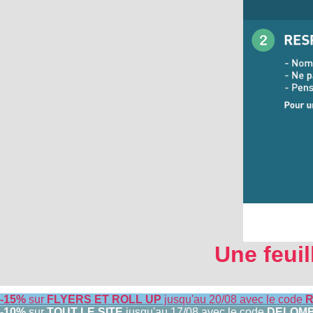
Une feuil
-15%
sur
FLYERS ET ROLL UP
jusqu'au 20/08 avec le code
R
-10%
sur
TOUT LE SITE
jusqu'au 17/08 avec le code
DELOM