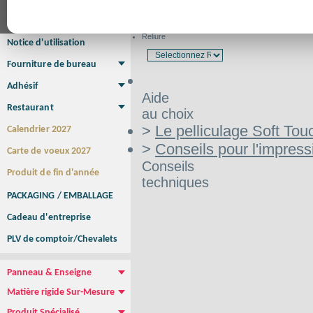
Affiche Petit Format
Affiche à l'unité
Affiche Grand Format
Brochure/Catalogue
Brochure piquée
Brochure dos carré collé
Brochure spirale
Reliure
Notice d'utilisation
Fourniture de bureau
Enveloppe
Papier à lettres
Chemise à rabats
Bloc-notes encollé
Carnets Autocopiants
Magnétique sur mesure
Sous main
Adhésif
Aide
Etiquette autocollante
Sticker Rond
Adhésif sur-mesure
Sticker Vitrine
NEW !
Restaurant
au choix
Menu
Set de table
Etui à cigarettes
Porte Addition
Menu Panneau
NEW !
>
Le pelliculage Soft Tou
Calendrier 2027
>
Conseils pour l'impress
Carte de voeux 2027
Conseils
Produit de fin d'année
techniques
PACKAGING / EMBALLAGE
Cadeau d'entreprise
PLV de comptoir/Chevalets
Panneau & Enseigne
Panneau de chantier
Panneau immobilier
Enseigne Publicitaire
Matière rigide Sur-Mesure
Dibond
Plexiglass
PVC
Aquilux
NEW !
Produit Spécialisé