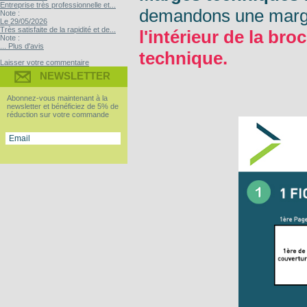
Entreprise très professionnelle et...
demandons une marg
Note :
Le 29/05/2026
Très satisfaite de la rapidité et de...
l'intérieur de la b
Note :
... Plus d'avis
technique.
Laisser votre commentaire
NEWSLETTER
Abonnez-vous maintenant à la
newsletter et bénéficiez de 5% de
réduction sur votre commande