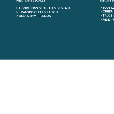
MENTIONS LÉGALES
INFOS T
C
>
T
OUS L
>
ONDITIONS GÉNÉRALES DE VENTE
C
>
RÉER 
T
>
RANSPORT ET LIVRAISON
T
>
RUCS 
> DÉLAIS D'IMPRESSION
A
>
IDE -