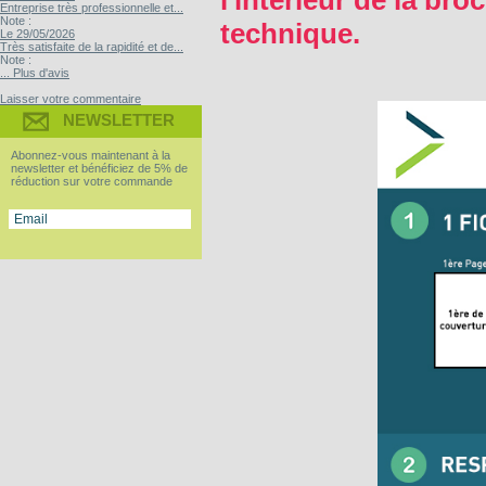
l'intérieur de la b
Entreprise très professionnelle et...
Note :
technique.
Le 29/05/2026
Très satisfaite de la rapidité et de...
Note :
... Plus d'avis
Laisser votre commentaire
NEWSLETTER
Abonnez-vous maintenant à la
newsletter et bénéficiez de 5% de
réduction sur votre commande