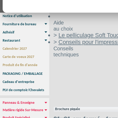
Affiche Petit Format
Affiche à l'unité
Affiche Grand Format
Brochure/Catalogue
Brochure piquée
Brochure dos carré collé
Brochure spirale
Notice d'utilisation
Aide
Fourniture de bureau
au choix
Enveloppe
Papier à lettres
Chemise à rabats
Bloc-notes encollé
Carnets Autocopiants
Magnétique sur mesure
Sous main
Adhésif
>
Le pelliculage Soft Tou
Etiquette autocollante
Sticker Rond
Adhésif sur-mesure
Sticker Vitrine
NEW !
Restaurant
>
Conseils pour l'impress
Menu
Set de table
Etui à cigarettes
Porte Addition
Menu Panneau
NEW !
Conseils
Calendrier 2027
techniques
Carte de voeux 2027
Produit de fin d'année
PACKAGING / EMBALLAGE
Cadeau d'entreprise
PLV de comptoir/Chevalets
Panneau & Enseigne
Panneau de chantier
Panneau immobilier
Enseigne Publicitaire
Brochure piquée
Matière rigide Sur-Mesure
Dibond
Plexiglass
PVC
Aquilux
NEW !
Produit Spécialisé