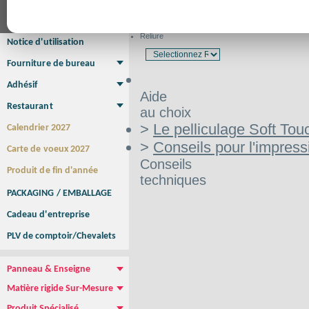
Affiche Petit Format
Affiche à l'unité
Affiche Grand Format
Brochure/Catalogue
Brochure piquée
Brochure dos carré collé
Brochure spirale
Reliure
Notice d'utilisation
Fourniture de bureau
Enveloppe
Papier à lettres
Chemise à rabats
Bloc-notes encollé
Carnets Autocopiants
Magnétique sur mesure
Sous main
Adhésif
Aide
Etiquette autocollante
Sticker Rond
Adhésif sur-mesure
Sticker Vitrine
NEW !
Restaurant
au choix
Menu
Set de table
Etui à cigarettes
Porte Addition
Menu Panneau
NEW !
>
Le pelliculage Soft Tou
Calendrier 2027
>
Conseils pour l'impress
Carte de voeux 2027
Conseils
Produit de fin d'année
techniques
PACKAGING / EMBALLAGE
Cadeau d'entreprise
PLV de comptoir/Chevalets
Panneau & Enseigne
Panneau de chantier
Panneau immobilier
Enseigne Publicitaire
Matière rigide Sur-Mesure
Dibond
Plexiglass
PVC
Aquilux
NEW !
Produit Spécialisé