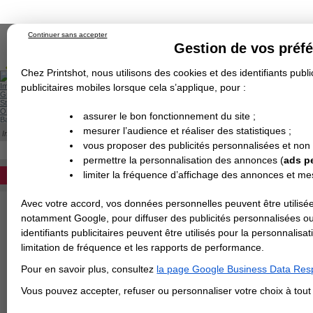
Continuer sans accepter
Gestion de vos préf
Chez Printshot, nous utilisons des cookies et des identifiants public
Impression papier
publicitaires mobiles lorsque cela s’applique, pour :
Grand Format
Stand/PLV
Objet Publicitaire
assurer le bon fonctionnement du site ;
Banderole & bâche
Enseigne
mesurer l’audience et réaliser des statistiques ;
Impression en ligne
>
Brochure/Catalogue
>
Brochure piquée
>
Brochure 15x15cm f
Demande de devis
BROCHURE CARRÉE 15X15
vous proposer des publicités personnalisées et non
Echantillons
DEVIS PERSONNALISÉ
Revendeurs
permettre la personnalisation des annonces (
ads p
Impression de votre brochure au format car
limiter la fréquence d’affichage des annonces et m
REVENDEURS
agraphée). Devis instantané.
Nombre de pages (couverture incluse)
Avec votre accord, vos données personnelles peuvent être utilisée
Spécial Elections
notamment Google, pour diffuser des publicités personnalisées o
IMPRESSION 24H
identifiants publicitaires peuvent être utilisés pour la personnali
Papier intérieur
limitation de fréquence et les rapports de performance.
Carte de visite
Pour en savoir plus, consultez
la page Google Business Data Resp
Carterie
Papier de couverture
Carte Indéchirable
Carte de correspondance
Cartes postales
Marque-pages
Carte de Fidélité
Carte PVC
Carte & faire-part
Vous pouvez accepter, refuser ou personnaliser votre choix à tou
Flyer & Dépliant
Flyer
Flyer rond
Dépliant
Chemise à rabats
Flyer indéchirable
Affiche
Finition de la couverture