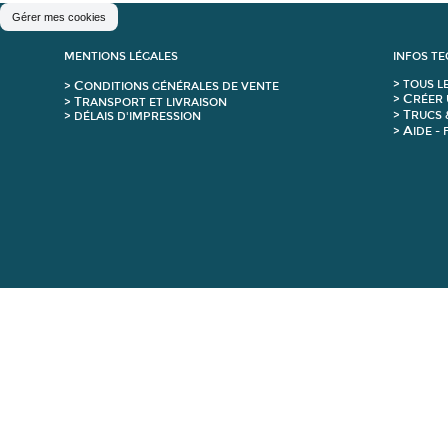
Gérer mes cookies
MENTIONS LÉGALES
INFOS T
C
>
T
OUS L
>
ONDITIONS GÉNÉRALES DE VENTE
C
>
RÉER 
T
>
RANSPORT ET LIVRAISON
T
>
RUCS 
> DÉLAIS D'IMPRESSION
A
>
IDE -