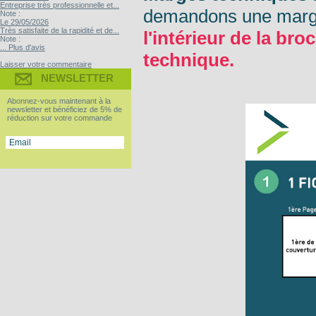
Entreprise très professionnelle et...
demandons une marg
Note :
Le 29/05/2026
Très satisfaite de la rapidité et de...
l'intérieur de la b
Note :
... Plus d'avis
technique.
Laisser votre commentaire
NEWSLETTER
Abonnez-vous maintenant à la
newsletter et bénéficiez de 5% de
réduction sur votre commande