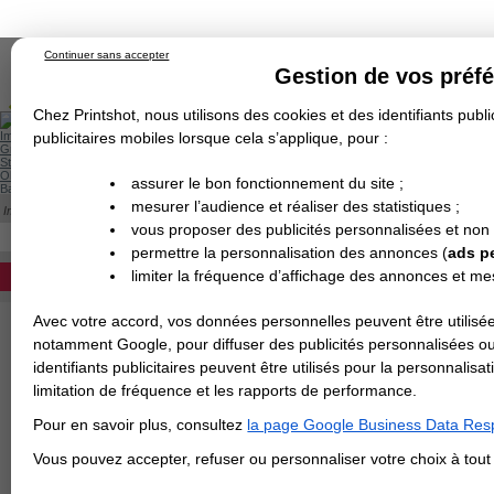
Continuer sans accepter
Gestion de vos préf
Chez Printshot, nous utilisons des cookies et des identifiants public
Impression papier
publicitaires mobiles lorsque cela s’applique, pour :
Grand Format
Stand/PLV
Objet Publicitaire
assurer le bon fonctionnement du site ;
Banderole & bâche
Enseigne
mesurer l’audience et réaliser des statistiques ;
Impression en ligne
>
Affiches à la demande
>
Affiche 120g/m² REH
Demande de devis
AFFICHE 120G/M² REH
vous proposer des publicités personnalisées et non
Echantillons
DEVIS PERSONNALISÉ
Revendeurs
permettre la personnalisation des annonces (
ads p
limiter la fréquence d’affichage des annonces et m
REVENDEURS
Avec votre accord, vos données personnelles peuvent être utilisée
Spécial Elections
notamment Google, pour diffuser des publicités personnalisées o
IMPRESSION 24H
identifiants publicitaires peuvent être utilisés pour la personnali
limitation de fréquence et les rapports de performance.
Carte de visite
Pour en savoir plus, consultez
la page Google Business Data Resp
Carterie
Carte Indéchirable
Carte de correspondance
Cartes postales
Marque-pages
Carte de Fidélité
Carte PVC
Carte & faire-part
Vous pouvez accepter, refuser ou personnaliser votre choix à tou
Flyer & Dépliant
Flyer
Flyer rond
Dépliant
Chemise à rabats
Flyer indéchirable
Affiche