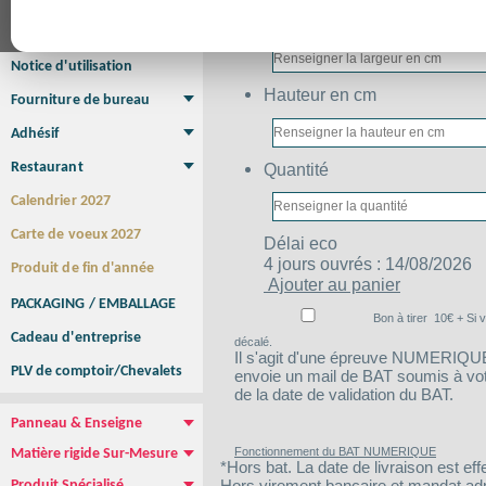
Affiche Petit Format
Affiche à l'unité
Affiche Grand Format
Largeur en cm
Brochure/Catalogue
Brochure piquée
Brochure dos carré collé
Brochure spirale
Notice d'utilisation
Hauteur en cm
Fourniture de bureau
Enveloppe
Papier à lettres
Chemise à rabats
Bloc-notes encollé
Carnets Autocopiants
Magnétique sur mesure
Sous main
Adhésif
Etiquette autocollante
Sticker Rond
Adhésif sur-mesure
Sticker Vitrine
NEW !
Quantité
Restaurant
Menu
Set de table
Etui à cigarettes
Porte Addition
Menu Panneau
NEW !
Calendrier 2027
Carte de voeux 2027
Délai
eco
4 jours ouvrés : 14/08/2026
Produit de fin d'année
Ajouter au panier
PACKAGING / EMBALLAGE
Bon à tirer
10
€ + Si 
Cadeau d'entreprise
décalé.
Il s'agit d'une épreuve NUMERIQUE :
PLV de comptoir/Chevalets
envoie un mail de BAT soumis à votre
de la date de validation du BAT.
Panneau & Enseigne
Panneau de chantier
Panneau immobilier
Enseigne Publicitaire
Fonctionnement du BAT NUMERIQUE
Matière rigide Sur-Mesure
*Hors bat. La date de livraison est eff
Dibond
Plexiglass
PVC
Aquilux
NEW !
Hors virement bancaire et mandat admin
Produit Spécialisé