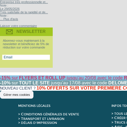
Entreprise très professionnelle et...
Note :
Le 29/05/2026
Très satisfaite de la rapidité et de...
Note :
... Plus d'avis
Laisser votre commentaire
NEWSLETTER
Abonnez-vous maintenant à la
newsletter et bénéficiez de 5% de
réduction sur votre commande
-15%
sur
FLYERS ET ROLL UP
jusqu'au 20/08 avec le code
R
-10%
sur
TOUT LE SITE
jusqu'au 17/08 avec le code
DELOM
10% OFFERTS SUR VOTRE PREMIERE
NOUVEAU CLIENT ?
Gérer mes cookies
MENTIONS LÉGALES
INFOS T
C
>
T
OUS L
>
ONDITIONS GÉNÉRALES DE VENTE
C
>
RÉER 
T
>
RANSPORT ET LIVRAISON
T
>
RUCS 
> DÉLAIS D'IMPRESSION