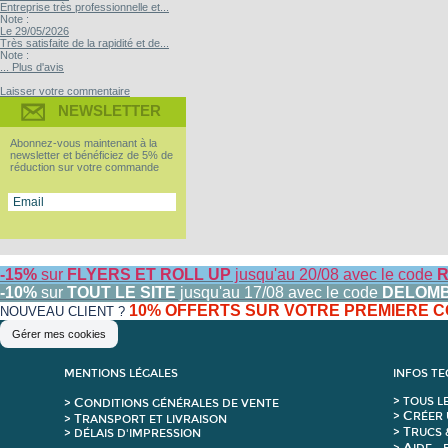
Entreprise très professionnelle et...
Note :
Le 29/05/2026
Très satisfaite de la rapidité et de...
Note :
... Plus d'avis
Laisser votre commentaire
NEWSLETTER
Abonnez-vous maintenant à la
newsletter et bénéficiez de 5% de
réduction sur votre commande
-15%
sur
FLYERS ET ROLL UP
jusqu'au 20/08 avec le code
R
-10%
sur
TOUT LE SITE
jusqu'au 17/08 avec le code
DELOM
10% OFFERTS SUR VOTRE PREMIERE
NOUVEAU CLIENT ?
Gérer mes cookies
MENTIONS LÉGALES
INFOS T
C
>
T
OUS L
>
ONDITIONS GÉNÉRALES DE VENTE
C
>
RÉER 
T
>
RANSPORT ET LIVRAISON
T
>
RUCS 
> DÉLAIS D'IMPRESSION