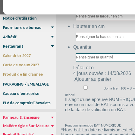
Affiche Petit Format
Affiche à l'unité
Affiche Grand Format
Largeur en cm
Brochure/Catalogue
Brochure piquée
Brochure dos carré collé
Brochure spirale
Notice d'utilisation
Hauteur en cm
Fourniture de bureau
Enveloppe
Papier à lettres
Chemise à rabats
Bloc-notes encollé
Carnets Autocopiants
Magnétique sur mesure
Sous main
Adhésif
Etiquette autocollante
Sticker Rond
Adhésif sur-mesure
Sticker Vitrine
NEW !
Quantité
Restaurant
Menu
Set de table
Etui à cigarettes
Porte Addition
Menu Panneau
NEW !
Calendrier 2027
Carte de voeux 2027
Délai
eco
4 jours ouvrés : 14/08/2026
Produit de fin d'année
Ajouter au panier
PACKAGING / EMBALLAGE
Bon à tirer
10
€ + Si 
Cadeau d'entreprise
décalé.
Il s'agit d'une épreuve NUMERIQUE :
PLV de comptoir/Chevalets
envoie un mail de BAT soumis à votre
de la date de validation du BAT.
Panneau & Enseigne
Panneau de chantier
Panneau immobilier
Enseigne Publicitaire
Fonctionnement du BAT NUMERIQUE
Matière rigide Sur-Mesure
*Hors bat. La date de livraison est eff
Dibond
Plexiglass
PVC
Aquilux
NEW !
Hors virement bancaire et mandat admin
Produit Spécialisé