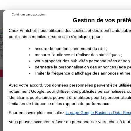
Continuer sans accepter
Gestion de vos préf
Chez Printshot, nous utilisons des cookies et des identifiants public
Impression papier
publicitaires mobiles lorsque cela s’applique, pour :
Grand Format
Stand/PLV
Objet Publicitaire
assurer le bon fonctionnement du site ;
Banderole & bâche
Enseigne
mesurer l’audience et réaliser des statistiques ;
Impression en ligne
>
Vinyle grand format
>
Vinyle blanc mat
Demande de devis
VINYLE BLANC MAT
vous proposer des publicités personnalisées et non
Echantillons
DEVIS PERSONNALISÉ
Revendeurs
permettre la personnalisation des annonces (
ads p
limiter la fréquence d’affichage des annonces et m
REVENDEURS
Avec votre accord, vos données personnelles peuvent être utilisée
Spécial Elections
notamment Google, pour diffuser des publicités personnalisées o
IMPRESSION 24H
identifiants publicitaires peuvent être utilisés pour la personnali
limitation de fréquence et les rapports de performance.
Carte de visite
Pour en savoir plus, consultez
la page Google Business Data Resp
Carterie
Carte Indéchirable
Carte de correspondance
Cartes postales
Marque-pages
Carte de Fidélité
Carte PVC
Carte & faire-part
Vous pouvez accepter, refuser ou personnaliser votre choix à tou
Flyer & Dépliant
Flyer
Flyer rond
Dépliant
Chemise à rabats
Flyer indéchirable
Affiche