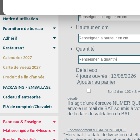
Affiche Petit Format
Affiche à l'unité
Affiche Grand Format
Largeur en cm
Brochure/Catalogue
Brochure piquée
Brochure dos carré collé
Brochure spirale
Notice d'utilisation
Hauteur en cm
Fourniture de bureau
Enveloppe
Papier à lettres
Chemise à rabats
Bloc-notes encollé
Carnets Autocopiants
Magnétique sur mesure
Sous main
Adhésif
Etiquette autocollante
Sticker Rond
Adhésif sur-mesure
Sticker Vitrine
NEW !
Quantité
Restaurant
Menu
Set de table
Etui à cigarettes
Porte Addition
Menu Panneau
NEW !
Calendrier 2027
Carte de voeux 2027
Délai
eco
4 jours ouvrés : 13/08/2026
Produit de fin d'année
Ajouter au panier
PACKAGING / EMBALLAGE
Bon à tirer
10
€ + Si 
Cadeau d'entreprise
décalé.
Il s'agit d'une épreuve NUMERIQUE :
PLV de comptoir/Chevalets
envoie un mail de BAT soumis à votre
de la date de validation du BAT.
Panneau & Enseigne
Panneau de chantier
Panneau immobilier
Enseigne Publicitaire
Fonctionnement du BAT NUMERIQUE
Matière rigide Sur-Mesure
*Hors bat. La date de livraison est eff
Dibond
Plexiglass
PVC
Aquilux
NEW !
Hors virement bancaire et mandat admin
Produit Spécialisé