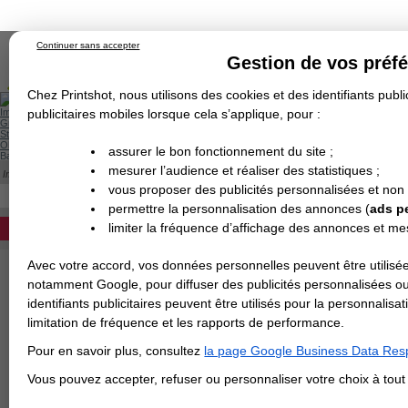
Continuer sans accepter
Gestion de vos préf
Chez Printshot, nous utilisons des cookies et des identifiants public
Impression papier
publicitaires mobiles lorsque cela s’applique, pour :
Grand Format
Stand/PLV
Objet Publicitaire
assurer le bon fonctionnement du site ;
Banderole & bâche
Enseigne
mesurer l’audience et réaliser des statistiques ;
Impression en ligne
>
Vinyle grand format
>
Vinyle blanc brillant
Demande de devis
VINYLE BLANC BRILLANT
vous proposer des publicités personnalisées et non
Echantillons
DEVIS PERSONNALISÉ
Revendeurs
permettre la personnalisation des annonces (
ads p
limiter la fréquence d’affichage des annonces et m
REVENDEURS
Avec votre accord, vos données personnelles peuvent être utilisée
Spécial Elections
notamment Google, pour diffuser des publicités personnalisées o
IMPRESSION 24H
identifiants publicitaires peuvent être utilisés pour la personnali
limitation de fréquence et les rapports de performance.
Carte de visite
Pour en savoir plus, consultez
la page Google Business Data Resp
Carterie
Carte Indéchirable
Carte de correspondance
Cartes postales
Marque-pages
Carte de Fidélité
Carte PVC
Carte & faire-part
Vous pouvez accepter, refuser ou personnaliser votre choix à tou
Flyer & Dépliant
Flyer
Flyer rond
Dépliant
Chemise à rabats
Flyer indéchirable
Affiche