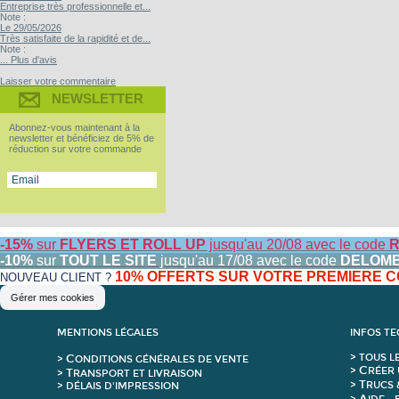
Entreprise très professionnelle et...
Note :
Le 29/05/2026
Très satisfaite de la rapidité et de...
Note :
... Plus d'avis
Laisser votre commentaire
NEWSLETTER
Abonnez-vous maintenant à la
newsletter et bénéficiez de 5% de
réduction sur votre commande
-15%
sur
FLYERS ET ROLL UP
jusqu'au 20/08 avec le code
R
-10%
sur
TOUT LE SITE
jusqu'au 17/08 avec le code
DELOM
10% OFFERTS SUR VOTRE PREMIERE
NOUVEAU CLIENT ?
Gérer mes cookies
MENTIONS LÉGALES
INFOS T
C
>
T
OUS L
>
ONDITIONS GÉNÉRALES DE VENTE
C
>
RÉER 
T
>
RANSPORT ET LIVRAISON
T
>
RUCS 
> DÉLAIS D'IMPRESSION