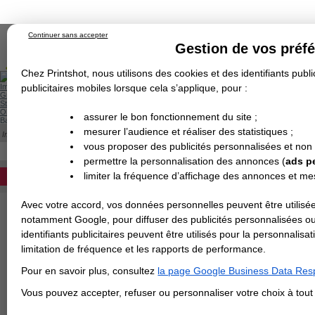
Continuer sans accepter
Gestion de vos préf
Chez Printshot, nous utilisons des cookies et des identifiants public
Impression papier
publicitaires mobiles lorsque cela s’applique, pour :
Grand Format
Stand/PLV
Objet Publicitaire
assurer le bon fonctionnement du site ;
Banderole & bâche
Enseigne
mesurer l’audience et réaliser des statistiques ;
Impression en ligne
>
Flyer & Dépliant & Plaquette
>
Flyer
>
Flyer Papier recyclé
Demande de devis
FLYER PAPIER RECYCLÉ
vous proposer des publicités personnalisées et non
Echantillons
DEVIS PERSONNALISÉ
Revendeurs
permettre la personnalisation des annonces (
ads p
Impression d'un flyer sur papier recyclé à 
limiter la fréquence d’affichage des annonces et m
REVENDEURS
standard ou économique.
Avec votre accord, vos données personnelles peuvent être utilisée
Spécial Elections
F
notamment Google, pour diffuser des publicités personnalisées o
IMPRESSION 24H
identifiants publicitaires peuvent être utilisés pour la personnali
F
limitation de fréquence et les rapports de performance.
Carte de visite
P
F
Pour en savoir plus, consultez
la page Google Business Data Resp
Carterie
Carte Indéchirable
Carte de correspondance
Cartes postales
Marque-pages
Carte de Fidélité
Carte PVC
Carte & faire-part
D
Vous pouvez accepter, refuser ou personnaliser votre choix à tou
Flyer & Dépliant
Q
Flyer
Flyer rond
Dépliant
Chemise à rabats
Flyer indéchirable
Affiche