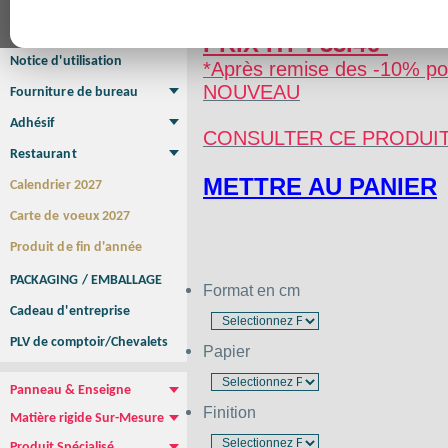
Affiche Petit Format
Affiche à l'unité
Affiche Grand Format
Brochure/Catalogue
PRIX HT : 33.4€*
Brochure piquée
Brochure dos carré collé
Brochure spirale
Notice d'utilisation
*Après remise des -10% pou
NOUVEAU
Fourniture de bureau
Enveloppe
Papier à lettres
Chemise à rabats
Bloc-notes encollé
Carnets Autocopiants
Magnétique sur mesure
Sous main
Adhésif
CONSULTER CE PRODUI
Etiquette autocollante
Sticker Rond
Adhésif sur-mesure
Sticker Vitrine
NEW !
Restaurant
Menu
Set de table
Etui à cigarettes
Porte Addition
Menu Panneau
NEW !
METTRE AU PANIER
Calendrier 2027
Carte de voeux 2027
Produit de fin d'année
PACKAGING / EMBALLAGE
Format en cm
Cadeau d'entreprise
PLV de comptoir/Chevalets
Papier
Panneau & Enseigne
Panneau de chantier
Panneau immobilier
Enseigne Publicitaire
Finition
Matière rigide Sur-Mesure
Dibond
Plexiglass
PVC
Aquilux
NEW !
Produit Spécialisé