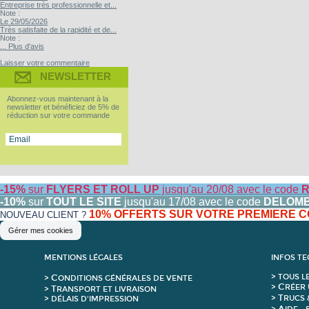
Entreprise très professionnelle et...
Note :
Le 29/05/2026
Très satisfaite de la rapidité et de...
Note :
... Plus d'avis
Laisser votre commentaire
NEWSLETTER
Abonnez-vous maintenant à la
newsletter et bénéficiez de 5% de
réduction sur votre commande
-15%
sur
FLYERS ET ROLL UP
jusqu'au 20/08 avec le code
R
-10%
sur
TOUT LE SITE
jusqu'au 17/08 avec le code
DELOM
10% OFFERTS SUR VOTRE PREMIERE
NOUVEAU CLIENT ?
Gérer mes cookies
MENTIONS LÉGALES
INFOS T
C
>
T
OUS L
>
ONDITIONS GÉNÉRALES DE VENTE
C
>
RÉER 
T
>
RANSPORT ET LIVRAISON
T
>
RUCS 
> DÉLAIS D'IMPRESSION