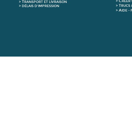
C
>
RÉER 
T
>
RANSPORT ET LIVRAISON
T
>
RUCS 
> DÉLAIS D'IMPRESSION
A
>
IDE -