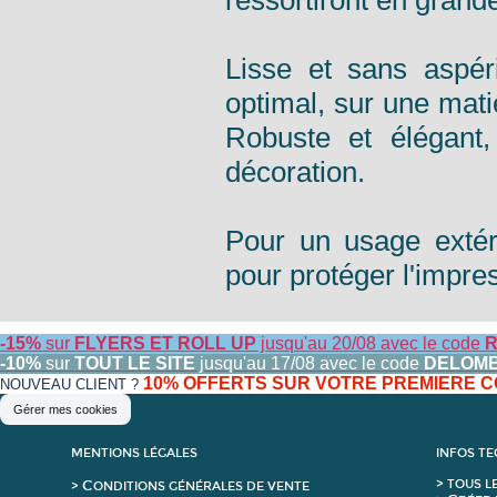
ressortiront en grand
Lisse et sans aspér
optimal, sur une matiè
Robuste et élégant
décoration.
Pour un usage extéri
pour protéger l'impr
-15%
sur
FLYERS ET ROLL UP
jusqu'au 20/08 avec le code
R
-10%
sur
TOUT LE SITE
jusqu'au 17/08 avec le code
DELOM
10% OFFERTS SUR VOTRE PREMIERE
NOUVEAU CLIENT ?
Gérer mes cookies
MENTIONS LÉGALES
INFOS T
C
>
T
OUS L
>
ONDITIONS GÉNÉRALES DE VENTE