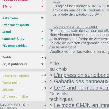
décalé.
Magnétique pour vehicule
Film repositionnable Yupo Tako
Vinyle spécial sol
Papier peint
Il s'agit d'une épreuve NUMERIQUE :
Bâche
envoie un mail de BAT soumis à votre
Bâche PVC standard
Bâche M1 anti-feu
Bâche micro-perforée Mesh
Bâche micro-perforée M1
Bâche SANS PVC
Bâche en Tissus
Toile canvas
de la date de validation du BAT.
Kakemono
Roll-up
Photocall
Banner
Kakemono Suspendu
Produits Associés
Evènement sportif
Fonctionnement du BAT NUMERIQUE
*Hors bat. La date de livraison est eff
Stand
Hors virement bancaire et mandat admin
Stand parapluie
Stand Pop-Up
Murs d'images
Totems
de la réception de l'ordre de virement.
Comptoir & PLV
La date de livraison est garantie par 
Comptoir & borne d'accueil
PLV de comptoir/Chevalets
Présentoirs
Tables, chaises, Mange Debout
Cadre tissu tendu
NEW !
PLV pour extérieur
d'acheminement.
Stop trottoir Economique
Stop trottoir lesté
Roll-up double face
Tentes - Barnums
Drapeau Publicitaire - Oriflamme
Veuillez vérifier les valeurs en rou
Textile
Tee shirt & Polo
Sweat Shirt
Aide
Objet publicitaire
au choix
Sac publicitaire
Mug personnalisé
Clé USB
Stylo personnalisé
Carnet personnalisé
Gamme BIC
Confiseries
>
L'impression sur dibon
Décoration murale
>
Gabarits des panneaux
Poster & Affiche papier
Photo sur plexiglass
Photo sur aluminium
Photo sur PVC
Tableau imprimé Veleda
Papier peint
>
Le Grand Format à vot
Papier Peint autocollant
Papier peint Pré-encollé
Stickers
Conseils
Yupo Tako : le sticker sans colle
Bubble free : Le sticker sans bulle
Lino personnalisé
techniques
>
Le mode CMJN en impri
AVIS DE NOS CLIENTS
Le 24/06/2026