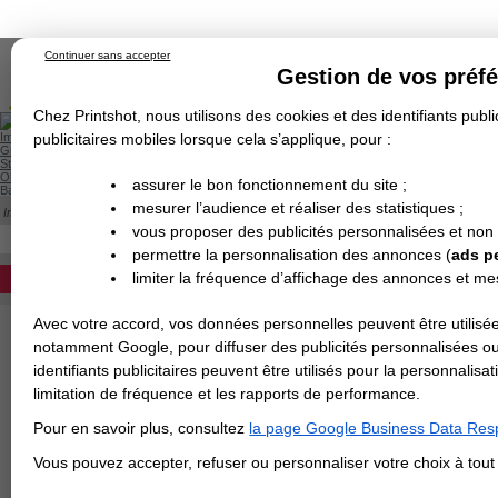
Continuer sans accepter
Gestion de vos préf
Chez Printshot, nous utilisons des cookies et des identifiants public
Impression papier
publicitaires mobiles lorsque cela s’applique, pour :
Grand Format
Stand/PLV
Objet Publicitaire
assurer le bon fonctionnement du site ;
Banderole & bâche
Enseigne
mesurer l’audience et réaliser des statistiques ;
Impression en ligne
>
Décoration murale
>
Photo sur aluminium
>
Photo sur alumin
Demande de devis
PHOTO SUR ALUMINIUM BLANC
vous proposer des publicités personnalisées et non
Echantillons
DEVIS PERSONNALISÉ
Revendeurs
permettre la personnalisation des annonces (
ads p
Tableau photo personnalisé sur aludibond 
limiter la fréquence d’affichage des annonces et m
REVENDEURS
lamination pour un fini brillant ou mat qui 
Avec votre accord, vos données personnelles peuvent être utilisée
Spécial Elections
Matière
notamment Google, pour diffuser des publicités personnalisées o
IMPRESSION 24H
identifiants publicitaires peuvent être utilisés pour la personnali
Largeur en cm
limitation de fréquence et les rapports de performance.
Carte de visite
Pour en savoir plus, consultez
la page Google Business Data Resp
Carterie
Carte Indéchirable
Carte de correspondance
Cartes postales
Marque-pages
Carte de Fidélité
Carte PVC
Carte & faire-part
Vous pouvez accepter, refuser ou personnaliser votre choix à tou
Flyer & Dépliant
Hauteur en cm
Flyer
Flyer rond
Dépliant
Chemise à rabats
Flyer indéchirable
Affiche