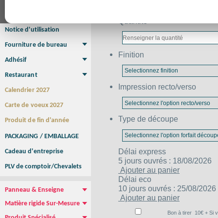
Affiche Petit Format
Affiche à l'unité
Affiche Grand Format
Brochure/Catalogue
Quantité
Brochure piquée
Brochure dos carré collé
Brochure spirale
Notice d'utilisation
Fourniture de bureau
Finition
Enveloppe
Papier à lettres
Chemise à rabats
Bloc-notes encollé
Carnets Autocopiants
Magnétique sur mesure
Sous main
Adhésif
Etiquette autocollante
Sticker Rond
Adhésif sur-mesure
Sticker Vitrine
NEW !
Restaurant
Menu
Set de table
Etui à cigarettes
Porte Addition
Menu Panneau
NEW !
Impression recto/verso
Calendrier 2027
Carte de voeux 2027
Type de découpe
Produit de fin d'année
PACKAGING / EMBALLAGE
Délai
express
Cadeau d'entreprise
5 jours ouvrés : 18/08/2026
PLV de comptoir/Chevalets
Ajouter au panier
Délai
eco
10 jours ouvrés : 25/08/2026
Panneau & Enseigne
Ajouter au panier
Panneau de chantier
Panneau immobilier
Enseigne Publicitaire
Matière rigide Sur-Mesure
Dibond
Plexiglass
PVC
Aquilux
NEW !
Bon à tirer
10
€ + Si 
Produit Spécialisé