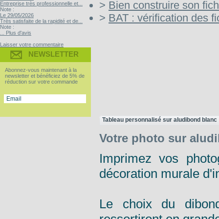
>
Bien construire son fich
Entreprise très professionnelle et...
Note :
>
BAT : vérification des fi
Le 29/05/2026
Très satisfaite de la rapidité et de...
Note :
... Plus d'avis
Laisser votre commentaire
NEWSLETTER
Abonnez-vous maintenant à la
newsletter et bénéficiez de 5% de
réduction sur votre commande
Tableau personnalisé sur aludibond blanc
Votre photo sur alud
Imprimez vos photog
décoration murale d'in
Le choix du dibond