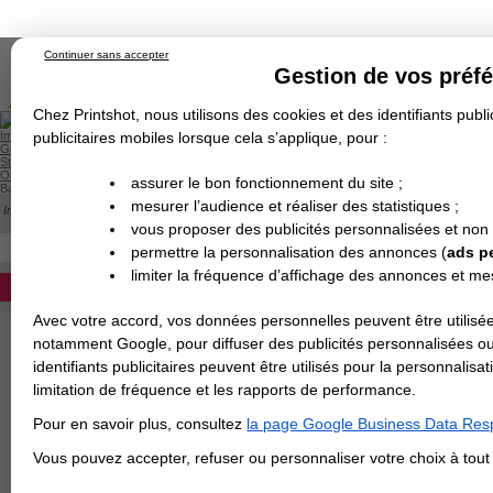
Continuer sans accepter
Gestion de vos préf
Chez Printshot, nous utilisons des cookies et des identifiants public
Impression papier
publicitaires mobiles lorsque cela s’applique, pour :
Grand Format
Stand/PLV
Objet Publicitaire
assurer le bon fonctionnement du site ;
Banderole & bâche
Enseigne
mesurer l’audience et réaliser des statistiques ;
Impression en ligne
>
Le PHOTOCALL HYBRIDE
>
200x200 - bâche PVC standard - 
Demande de devis
vous proposer des publicités personnalisées et non
Echantillons
- 200X200 - BÂCHE PVC STANDARD - 4
Revendeurs
DEVIS PERSONNALISÉ
permettre la personnalisation des annonces (
ads p
Format en cm
limiter la fréquence d’affichage des annonces et m
REVENDEURS
Avec votre accord, vos données personnelles peuvent être utilisée
Spécial Elections
Matière
notamment Google, pour diffuser des publicités personnalisées o
identifiants publicitaires peuvent être utilisés pour la personnali
IMPRESSION 24H
limitation de fréquence et les rapports de performance.
Carte de visite
10€
Bon à tirer
Si
Pour en savoir plus, consultez
la page Google Business Data Resp
Carterie
Carte Indéchirable
Carte de correspondance
Cartes postales
Marque-pages
Carte de Fidélité
Carte PVC
Carte & faire-part
NUMERIQUE, le délai
Vous pouvez accepter, refuser ou personnaliser votre choix à tou
Flyer & Dépliant
Flyer
Flyer rond
Dépliant
Chemise à rabats
Flyer indéchirable