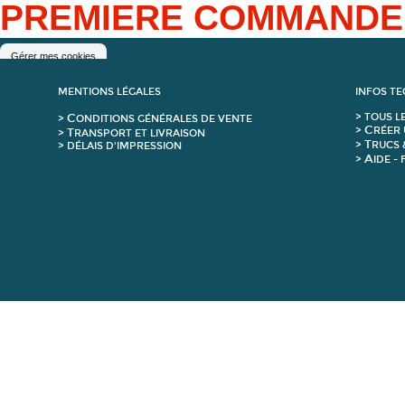
PREMIERE COMMAND
Gérer mes cookies
MENTIONS LÉGALES
INFOS T
C
>
T
OUS L
>
ONDITIONS GÉNÉRALES DE VENTE
C
>
RÉER 
T
>
RANSPORT ET LIVRAISON
T
>
RUCS 
> DÉLAIS D'IMPRESSION
A
>
IDE -