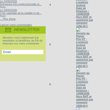
Le 24/06/2026
Livraison
Entreprise très professionnelle et...
4
incluse
Note :
Date de
Le 29/05/2026
livraison :
Très satisfaite de la rapidité et de...
13/08/2026
Note :
Hors BAT et
... Plus d'avis
paiement par
virement
Laisser votre commentaire
1096.00 €
NEWSLETTER
Ajouter au
Panier
Abonnez-vous maintenant à la
Prix HT -
newsletter et bénéficiez de 5% de
Livraison
réduction sur votre commande
5
incluse
Date de
livraison :
13/08/2026
Hors BAT et
paiement par
virement
1360.00 €
Ajouter au
Panier
Prix HT -
Livraison
6
incluse
Date de
livraison :
13/08/2026
Hors BAT et
paiement par
virement
1568.00 €