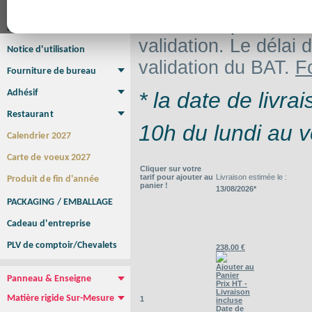
Il s'agit d'une épre
Affiche
Affiche Petit Format
Affiche à l'unité
Affiche Grand Format
fichiers, la product
Brochure/Catalogue
Brochure piquée
Brochure dos carré collé
Brochure spirale
validation. Le délai d
Notice d'utilisation
validation du BAT.
F
Fourniture de bureau
Enveloppe
Papier à lettres
Chemise à rabats
Bloc-notes encollé
Carnets Autocopiants
Magnétique sur mesure
Sous main
Adhésif
* la date de livr
Etiquette autocollante
Sticker Rond
Adhésif sur-mesure
Sticker Vitrine
NEW !
Restaurant
10h du lundi au v
Menu
Set de table
Etui à cigarettes
Porte Addition
Menu Panneau
NEW !
Calendrier 2027
Carte de voeux 2027
Cliquer sur votre
tarif pour ajouter au
Livraison estimée le :
Produit de fin d'année
panier !
13/08/2026*
PACKAGING / EMBALLAGE
Cadeau d'entreprise
PLV de comptoir/Chevalets
238.00 €
Ajouter au
Panier
Panneau & Enseigne
Prix HT -
Panneau de chantier
Panneau immobilier
Enseigne Publicitaire
Livraison
Matière rigide Sur-Mesure
1
incluse
Date de
Dibond
Plexiglass
PVC
Aquilux
NEW !