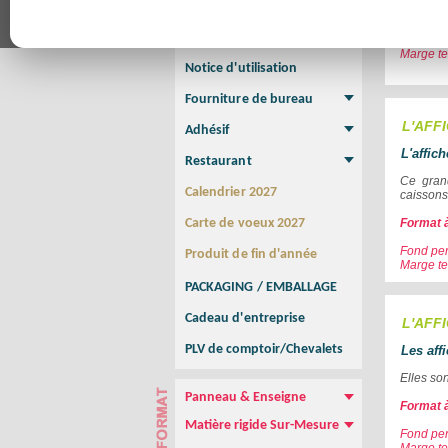
Affiche
Format 
Affiche Petit Format
Affiche à l'unité
Affiche Grand Format
Brochure/Catalogue
Fond per
M
arge t
Brochure piquée
Brochure dos carré collé
Brochure spirale
Notice d'utilisation
Fourniture de bureau
Enveloppe
Papier à lettres
Chemise à rabats
Bloc-notes encollé
Carnets Autocopiants
Magnétique sur mesure
Sous main
L'AFF
Adhésif
Etiquette autocollante
Sticker Rond
Adhésif sur-mesure
Sticker Vitrine
NEW !
L'affic
Restaurant
Menu
Set de table
Etui à cigarettes
Porte Addition
Menu Panneau
NEW !
Ce grand
Calendrier 2027
caissons
Carte de voeux 2027
Format à
Fond per
Produit de fin d'année
Marge te
PACKAGING / EMBALLAGE
Cadeau d'entreprise
L'AFF
PLV de comptoir/Chevalets
Les aff
Elles so
Panneau & Enseigne
Format à
Panneau de chantier
Panneau immobilier
Enseigne Publicitaire
Matière rigide Sur-Mesure
Fond per
Dibond
Plexiglass
PVC
Aquilux
NEW !