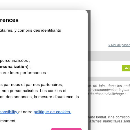
érences
itaires, y compris des identifiants
> Mot de passe
 personnalisées ;
ersonalization
) ;
RANDS FORMATS D'AFFICHES
Acc
esurer leurs performances.
s par nous et par nos partenaires,
rimons des affiches grand format à une face. Visible de loin, dans les endr
eur comme à l’intérieur, l’affiche grand format est la forme de communication la pl
u non personnalisées. Les cookies et
cité. Le choix du format d’affiches dépend essentiellement du réseau d’affichage :
sation des annonces, la mesure d’audience, la
che 80x120 cm
internmédiaire
onsibility
et notre
politique de cookies
.
t est un format intermédiaire entre les affichettes et le grand format. Il ne corres
t moment.
’affichage et est souvent placardé dans les rues. Ces affiches publicitaires son