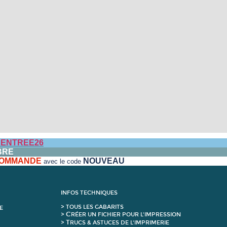
ENTREE26
BRE
 COMMANDE
NOUVEAU
avec le code
INFOS TECHNIQUES
>
T
OUS LES GABARITS
E
C
>
RÉER UN FICHIER POUR L'IMPRESSION
T
>
RUCS & ASTUCES DE L'IMPRIMERIE