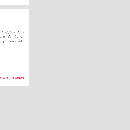
t insérées dans
te ». Ce format
es peuvent être
ur une meilleure