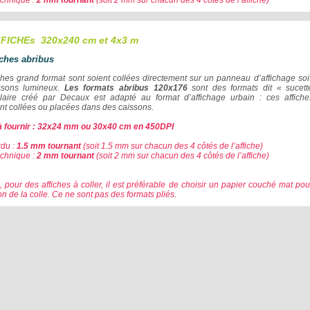
echnique :
2 mm tournant
(soit 2 mm sur chacun des 4 côtés de l’affiche)
FFICHEs 320x240 cm et 4x3 m
iches abribus
ches grand format sont soient collées directement sur un panneau d’affichage soi
ssons lumineux.
Les formats abribus 120x176
sont des formats dit « sucet
laire créé par Decaux est adapté au format d’affichage urbain : ces affich
t collées ou placées dans des caissons.
à fournir : 32x24 mm ou 30x40 cm en 450DPI
du :
1.5 mm tournant
(soit 1.5 mm sur chacun des 4 côtés de l’affiche)
chnique :
2 mm tournant
(soit 2 mm sur chacun des 4 côtés de l’affiche)
n, pour des affiches à coller, il est préférable de choisir un papier couché mat po
n de la colle. Ce ne sont pas des formats pliés.