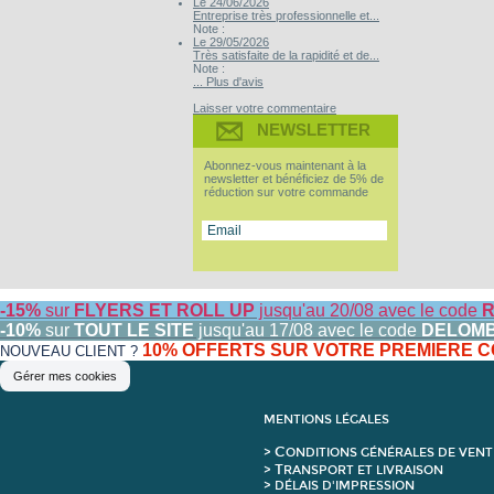
Le 24/06/2026
Entreprise très professionnelle et...
Note :
Le 29/05/2026
Très satisfaite de la rapidité et de...
Note :
... Plus d'avis
Laisser votre commentaire
NEWSLETTER
Abonnez-vous maintenant à la
newsletter et bénéficiez de 5% de
réduction sur votre commande
-15%
sur
FLYERS ET ROLL UP
jusqu'au 20/08 avec le code
R
-10%
sur
TOUT LE SITE
jusqu'au 17/08 avec le code
DELOM
10% OFFERTS SUR VOTRE PREMIERE
NOUVEAU CLIENT ?
Gérer mes cookies
MENTIONS LÉGALES
C
>
ONDITIONS GÉNÉRALES DE VENT
T
>
RANSPORT ET LIVRAISON
> DÉLAIS D'IMPRESSION