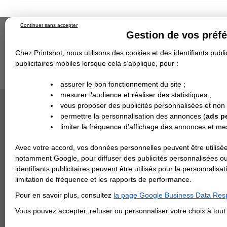
Continuer sans accepter
Gestion de vos préf
Chez Printshot, nous utilisons des cookies et des identifiants public
publicitaires mobiles lorsque cela s’applique, pour :
Impression papier
Grand Format
Stand/PLV
Objet Publicitaire
assurer le bon fonctionnement du site ;
Banderole & bâche
Enseigne
mesurer l’audience et réaliser des statistiques ;
Impression en ligne
>
Les grands formats d'affiches
Demande de devis
vous proposer des publicités personnalisées et non
Echantillons
Revendeurs
DEVIS PERSONNALISÉ
permettre la personnalisation des annonces (
ads p
LES G
limiter la fréquence d’affichage des annonces et m
REVENDEURS
Avec votre accord, vos données personnelles peuvent être utilisée
Nous imp
Spécial Elections
l’extéri
notamment Google, pour diffuser des publicités personnalisées o
la publi
IMPRESSION 24H
identifiants publicitaires peuvent être utilisés pour la personnali
L'affi
limitation de fréquence et les rapports de performance.
Carte de visite
Format 
Pour en savoir plus, consultez
la page Google Business Data Resp
Carterie
Ce forma
Carte Indéchirable
Carte de correspondance
Cartes postales
Marque-pages
Carte de Fidélité
Carte PVC
Carte & faire-part
Vous pouvez accepter, refuser ou personnaliser votre choix à tou
réseau d
Flyer & Dépliant
coller.
Flyer
Flyer rond
Dépliant
Chemise à rabats
Flyer indéchirable