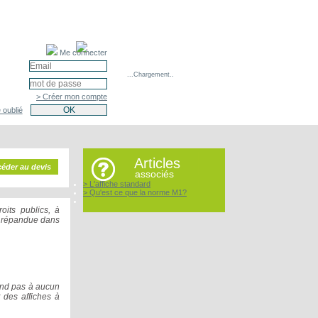
Me connecter
...Chargement..
> Créer mon compte
 oublié
Articles
éder au devis
associés
> L'affiche standard
> Qu'est ce que la norme M1?
oits publics, à
us répandue dans
pond pas à aucun
t des affiches à