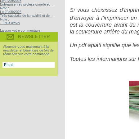
Le 24/06/2026
Entreprise très professionnelle et...
Note :
Si vous choisissez d’impr
Le 29/05/2026
Très satisfaite de la rapidité et de...
d’envoyer à l’imprimeur un
Note :
... Plus d'avis
est la couverture avant du 
la couverture arrière du ma
Laisser votre commentaire
NEWSLETTER
Un pdf aplati signifie que l
Abonnez-vous maintenant à la
newsletter et bénéficiez de 5% de
réduction sur votre commande
Toutes les informations sur 