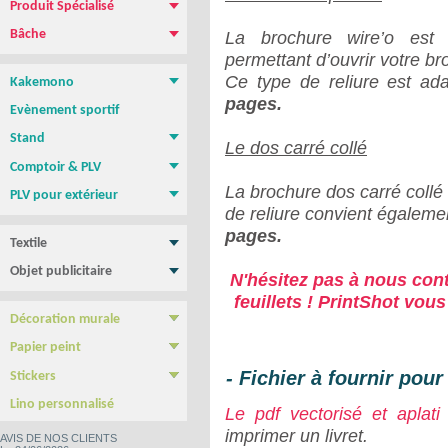
Produit Spécialisé
Magnétique pour vehicule
Film repositionnable Yupo Tako
Vinyle spécial sol
Papier peint
Bâche
La brochure wire’o est 
Bâche PVC standard
Bâche M1 anti-feu
Bâche micro-perforée Mesh
Bâche micro-perforée M1
Bâche SANS PVC
Bâche en Tissus
Toile canvas
permettant d’ouvrir votre b
Ce type de reliure est ad
Kakemono
Roll-up
Photocall
Banner
Kakemono Suspendu
Produits Associés
pages.
Evènement sportif
Stand
Le dos carré collé
Stand parapluie
Stand Pop-Up
Murs d'images
Totems
Comptoir & PLV
Comptoir & borne d'accueil
PLV de comptoir/Chevalets
Présentoirs
Tables, chaises, Mange Debout
Cadre tissu tendu
NEW !
La brochure dos carré coll
PLV pour extérieur
de reliure convient égalem
Stop trottoir Economique
Stop trottoir lesté
Roll-up double face
Tentes - Barnums
Drapeau Publicitaire - Oriflamme
pages.
Textile
Tee shirt & Polo
Sweat Shirt
Objet publicitaire
N'hésitez pas à nous cont
Sac publicitaire
Mug personnalisé
Clé USB
Stylo personnalisé
Carnet personnalisé
Gamme BIC
Confiseries
feuillets ! PrintShot vo
Décoration murale
Poster & Affiche papier
Photo sur plexiglass
Photo sur aluminium
Photo sur PVC
Tableau imprimé Veleda
Papier peint
Papier Peint autocollant
Papier peint Pré-encollé
- Fichier à fournir pour
Stickers
Yupo Tako : le sticker sans colle
Bubble free : Le sticker sans bulle
Lino personnalisé
Le pdf vectorisé et aplati
imprimer un livret.
AVIS DE NOS CLIENTS