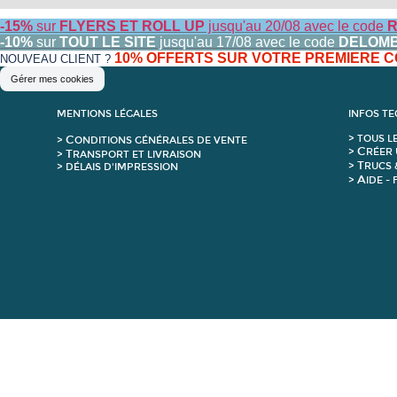
-15%
sur
FLYERS ET ROLL UP
jusqu'au 20/08 avec le code
R
-10%
sur
TOUT LE SITE
jusqu'au 17/08 avec le code
DELOM
10% OFFERTS SUR VOTRE PREMIERE
NOUVEAU CLIENT ?
Gérer mes cookies
MENTIONS LÉGALES
INFOS T
C
>
T
OUS L
>
ONDITIONS GÉNÉRALES DE VENTE
C
>
RÉER 
T
>
RANSPORT ET LIVRAISON
T
>
RUCS 
> DÉLAIS D'IMPRESSION
A
>
IDE -