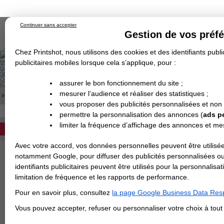
Continuer sans accepter
Gestion de vos préf
Chez Printshot, nous utilisons des cookies et des identifiants public
Impression papier
publicitaires mobiles lorsque cela s’applique, pour :
Grand Format
Stand/PLV
Objet Publicitaire
assurer le bon fonctionnement du site ;
Banderole & bâche
Enseigne
mesurer l’audience et réaliser des statistiques ;
Impression en ligne
>
Les pages d'une brochure
Demande de devis
vous proposer des publicités personnalisées et non
Echantillons
Revendeurs
DEVIS PERSONNALISÉ
permettre la personnalisation des annonces (
ads p
LES PAGES D'UNE BROCHURE
limiter la fréquence d’affichage des annonces et m
REVENDEURS
Avec votre accord, vos données personnelles peuvent être utilisée
Spécial Elections
notamment Google, pour diffuser des publicités personnalisées o
Page et reliure d'une brochure
IMPRESSION 24H
identifiants publicitaires peuvent être utilisés pour la personnali
- Nombre de pages d'un
limitation de fréquence et les rapports de performance.
Carte de visite
Nos ateliers impriment en 
Pour en savoir plus, consultez
la page Google Business Data Resp
Carterie
pages.
Carte Indéchirable
Carte de correspondance
Cartes postales
Marque-pages
Carte de Fidélité
Carte PVC
Carte & faire-part
Vous pouvez accepter, refuser ou personnaliser votre choix à tou
Le nombre de pages de votre
Flyer & Dépliant
Flyer
Flyer rond
Dépliant
Chemise à rabats
Flyer indéchirable