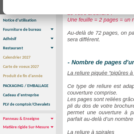
Affiche
Attention de ne pas confondr
Affiche Petit Format
Affiche à l'unité
Affiche Grand Format
Brochure/Catalogue
de votre brochure :
Brochure piquée
Brochure dos carré collé
Brochure spirale
Une feuille = 2 pages = un 
Notice d'utilisation
Fourniture de bureau
Au-delà de 72 pages, on par
Enveloppe
Papier à lettres
Chemise à rabats
Bloc-notes encollé
Carnets Autocopiants
Magnétique sur mesure
Sous main
sera différent.
Adhésif
Etiquette autocollante
Sticker Rond
Adhésif sur-mesure
Sticker Vitrine
NEW !
Restaurant
Menu
Set de table
Etui à cigarettes
Porte Addition
Menu Panneau
NEW !
Calendrier 2027
- Nombre de pages d'un
Carte de voeux 2027
La reliure piquée "piqûres à
Produit de fin d'année
Ce type de reliure est ad
PACKAGING / EMBALLAGE
couverture comprise.
Cadeau d'entreprise
Les pages sont reliées grâce
PLV de comptoir/Chevalets
pli du dos de votre brochure
permet une ouverture à p
parfait au-delà d’un nombr
Panneau & Enseigne
Panneau de chantier
Panneau immobilier
Enseigne Publicitaire
Matière rigide Sur-Mesure
La reliure à spirales
Dibond
Plexiglass
PVC
Aquilux
NEW !