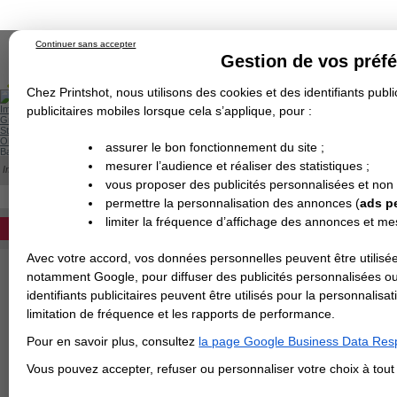
Continuer sans accepter
Gestion de vos préf
Chez Printshot, nous utilisons des cookies et des identifiants public
Impression papier
publicitaires mobiles lorsque cela s’applique, pour :
Grand Format
Stand/PLV
Objet Publicitaire
assurer le bon fonctionnement du site ;
Banderole & bâche
Enseigne
mesurer l’audience et réaliser des statistiques ;
Impression en ligne
>
Gabarits des sous-mains
Demande de devis
vous proposer des publicités personnalisées et non
Echantillons
TELECHARGEMENT DES GABARI
Revendeurs
DEVIS PERSONNALISÉ
permettre la personnalisation des annonces (
ads p
limiter la fréquence d’affichage des annonces et m
REVENDEURS
tous les gabarits des sous-main
Les gabarits sont disponibles en JPG, 
Avec votre accord, vos données personnelles peuvent être utilisée
Spécial Elections
Cliquez sur le format souhaité pour tél
notamment Google, pour diffuser des publicités personnalisées o
IMPRESSION 24H
identifiants publicitaires peuvent être utilisés pour la personnali
Format
A2 - 40x60 cm
limitation de fréquence et les rapports de performance.
Carte de visite
Format
A3 - 30x42 cm
Pour en savoir plus, consultez
la page Google Business Data Resp
Carterie
Carte Indéchirable
Carte de correspondance
Cartes postales
Marque-pages
Carte de Fidélité
Carte PVC
Carte & faire-part
Vous pouvez accepter, refuser ou personnaliser votre choix à tou
Flyer & Dépliant
Flyer
Flyer rond
Dépliant
Chemise à rabats
Flyer indéchirable