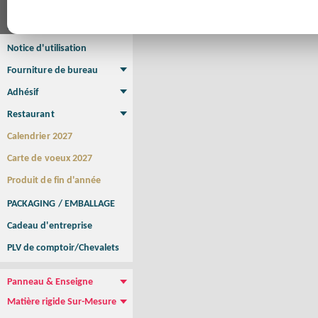
Affiche
Affiche Petit Format
Affiche à l'unité
Affiche Grand Format
Brochure/Catalogue
Brochure piquée
Brochure dos carré collé
Brochure spirale
Notice d'utilisation
Fourniture de bureau
Enveloppe
Papier à lettres
Chemise à rabats
Bloc-notes encollé
Carnets Autocopiants
Magnétique sur mesure
Sous main
Adhésif
Etiquette autocollante
Sticker Rond
Adhésif sur-mesure
Sticker Vitrine
NEW !
Restaurant
Menu
Set de table
Etui à cigarettes
Porte Addition
Menu Panneau
NEW !
Calendrier 2027
Carte de voeux 2027
Produit de fin d'année
PACKAGING / EMBALLAGE
Cadeau d'entreprise
PLV de comptoir/Chevalets
Panneau & Enseigne
Panneau de chantier
Panneau immobilier
Enseigne Publicitaire
Matière rigide Sur-Mesure
Dibond
Plexiglass
PVC
Aquilux
NEW !