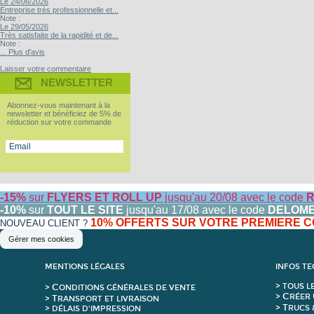
Le 24/06/2026
Entreprise très professionnelle et...
Note :
Le 29/05/2026
Très satisfaite de la rapidité et de...
Note :
... Plus d'avis
Laisser votre commentaire
NEWSLETTER
Abonnez-vous maintenant à la
newsletter et bénéficiez de 5% de
réduction sur votre commande
-15%
sur
FLYERS ET ROLL UP
jusqu'au 20/08 avec le code
R
-10%
sur
TOUT LE SITE
jusqu'au 17/08 avec le code
DELOM
10% OFFERTS SUR VOTRE PREMIERE
NOUVEAU CLIENT ?
Gérer mes cookies
MENTIONS LÉGALES
INFOS T
C
>
T
OUS L
>
ONDITIONS GÉNÉRALES DE VENTE
C
>
RÉER 
T
>
RANSPORT ET LIVRAISON
T
>
RUCS 
> DÉLAIS D'IMPRESSION