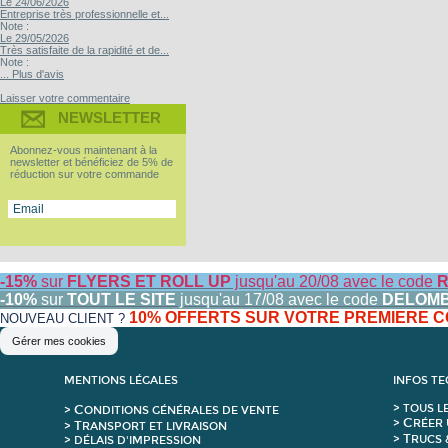
Le 24/06/2026
Entreprise très professionnelle et...
Note :
Le 29/05/2026
Très satisfaite de la rapidité et de...
Note :
... Plus d'avis
Laisser votre commentaire
NEWSLETTER
Abonnez-vous maintenant à la
newsletter et bénéficiez de 5% de
réduction sur votre commande
-15%
sur
FLYERS ET ROLL UP
jusqu'au 20/08 avec le code
R
-10%
sur
TOUT LE SITE
jusqu'au 17/08 avec le code
DELOM
10% OFFERTS SUR VOTRE PREMIERE
NOUVEAU CLIENT ?
Gérer mes cookies
MENTIONS LÉGALES
INFOS T
C
>
T
OUS L
>
ONDITIONS GÉNÉRALES DE VENTE
C
>
RÉER 
T
>
RANSPORT ET LIVRAISON
T
>
RUCS 
> DÉLAIS D'IMPRESSION