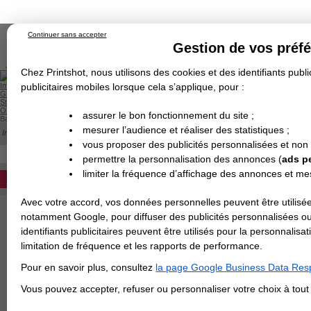
Continuer sans accepter
Gestion de vos préf
Chez Printshot, nous utilisons des cookies et des identifiants public
Impression papier
publicitaires mobiles lorsque cela s’applique, pour :
Grand Format
Stand/PLV
Objet Publicitaire
assurer le bon fonctionnement du site ;
Banderole & bâche
Enseigne
mesurer l’audience et réaliser des statistiques ;
Impression en ligne
>
Gabarits des tongs
Demande de devis
vous proposer des publicités personnalisées et non
Echantillons
TELECHARGEMENT DES GABARI
Revendeurs
DEVIS PERSONNALISÉ
permettre la personnalisation des annonces (
ads p
limiter la fréquence d’affichage des annonces et m
REVENDEURS
tous les gabarits des tongs
Les gabarits sont disponibles en JPG, 
Avec votre accord, vos données personnelles peuvent être utilisée
Spécial Elections
Cliquez sur le format souhaité pour tél
notamment Google, pour diffuser des publicités personnalisées o
IMPRESSION 24H
identifiants publicitaires peuvent être utilisés pour la personnali
TAILLE
38-41
limitation de fréquence et les rapports de performance.
Carte de visite
TAILLE
42-44
Pour en savoir plus, consultez
la page Google Business Data Resp
Carterie
TAILLE
44-46
Carte Indéchirable
Carte de correspondance
Cartes postales
Marque-pages
Carte de Fidélité
Carte PVC
Carte & faire-part
Vous pouvez accepter, refuser ou personnaliser votre choix à tou
Flyer & Dépliant
Flyer
Flyer rond
Dépliant
Chemise à rabats
Flyer indéchirable