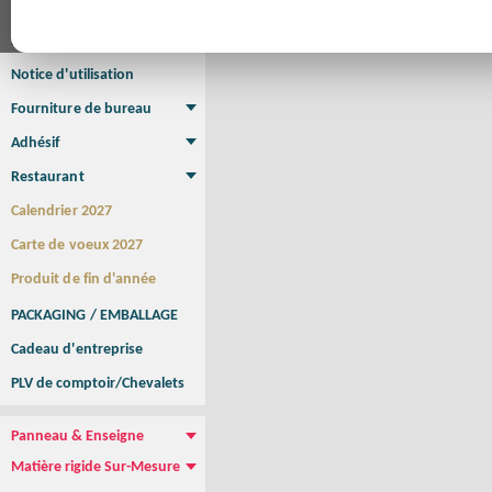
Affiche
Affiche Petit Format
Affiche à l'unité
Affiche Grand Format
Brochure/Catalogue
Brochure piquée
Brochure dos carré collé
Brochure spirale
Notice d'utilisation
Fourniture de bureau
Enveloppe
Papier à lettres
Chemise à rabats
Bloc-notes encollé
Carnets Autocopiants
Magnétique sur mesure
Sous main
Adhésif
Etiquette autocollante
Sticker Rond
Adhésif sur-mesure
Sticker Vitrine
NEW !
Restaurant
Menu
Set de table
Etui à cigarettes
Porte Addition
Menu Panneau
NEW !
Calendrier 2027
Carte de voeux 2027
Produit de fin d'année
PACKAGING / EMBALLAGE
Cadeau d'entreprise
PLV de comptoir/Chevalets
Panneau & Enseigne
Panneau de chantier
Panneau immobilier
Enseigne Publicitaire
Matière rigide Sur-Mesure
Dibond
Plexiglass
PVC
Aquilux
NEW !