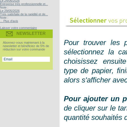
Le 24/06/2026
Entreprise très professionnelle et...
Note :
Le 29/05/2026
Très satisfaite de la rapidité et de...
Note :
... Plus d'avis
Laisser votre commentaire
NEWSLETTER
Pour trouver les 
Abonnez-vous maintenant à la
newsletter et bénéficiez de 5% de
réduction sur votre commande
sélectionnez la ca
choisissez ensuite
type de papier, fin
alors s'afficher avec
Pour ajouter un p
de cliquer sur le ta
quantité souhaités da