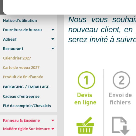
Affiche
Affiche Petit Format
Affiche à l'unité
Affiche Grand Format
Brochure/Catalogue
Brochure piquée
Brochure dos carré collé
Brochure spirale
Nous vous souhai
Notice d'utilisation
nouveau client, e
Fourniture de bureau
Enveloppe
Papier à lettres
Chemise à rabats
Bloc-notes encollé
Carnets Autocopiants
Magnétique sur mesure
Sous main
serez invité à suivr
Adhésif
Etiquette autocollante
Sticker Rond
Adhésif sur-mesure
Sticker Vitrine
NEW !
Restaurant
Menu
Set de table
Etui à cigarettes
Porte Addition
Menu Panneau
NEW !
Calendrier 2027
Carte de voeux 2027
Produit de fin d'année
PACKAGING / EMBALLAGE
Cadeau d'entreprise
PLV de comptoir/Chevalets
Panneau & Enseigne
Panneau de chantier
Panneau immobilier
Enseigne Publicitaire
Matière rigide Sur-Mesure
Dibond
Plexiglass
PVC
Aquilux
NEW !