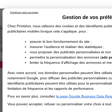
Continuer sans accepter
Gestion de vos préf
Chez Printshot, nous utilisons des cookies et des identifiants public
Impression papier
publicitaires mobiles lorsque cela s’applique, pour :
Grand Format
Stand/PLV
Objet Publicitaire
assurer le bon fonctionnement du site ;
Banderole & bâche
Enseigne
mesurer l’audience et réaliser des statistiques ;
Impression en ligne
>
Processus de comma
Demande de devis
vous proposer des publicités personnalisées et non
Echantillons
Revendeurs
DEVIS PERSONNALISÉ
permettre la personnalisation des annonces (
ads p
limiter la fréquence d’affichage des annonces et m
REVENDEURS
Avec votre accord, vos données personnelles peuvent être utilisée
Spécial Elections
notamment Google, pour diffuser des publicités personnalisées o
IMPRESSION 24H
identifiants publicitaires peuvent être utilisés pour la personnali
limitation de fréquence et les rapports de performance.
Carte de visite
Pour en savoir plus, consultez
la page Google Business Data Resp
Carterie
Carte Indéchirable
Carte de correspondance
Cartes postales
Marque-pages
Carte de Fidélité
Carte PVC
Carte & faire-part
Vous pouvez accepter, refuser ou personnaliser votre choix à tou
Flyer & Dépliant
Flyer
Flyer rond
Dépliant
Chemise à rabats
Flyer indéchirable