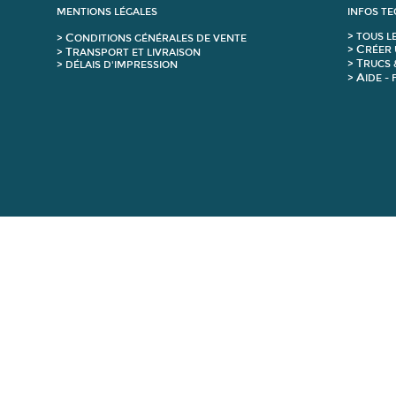
MENTIONS LÉGALES
INFOS T
C
>
T
OUS L
>
ONDITIONS GÉNÉRALES DE VENTE
C
>
RÉER 
T
>
RANSPORT ET LIVRAISON
T
>
RUCS 
> DÉLAIS D'IMPRESSION
A
>
IDE -