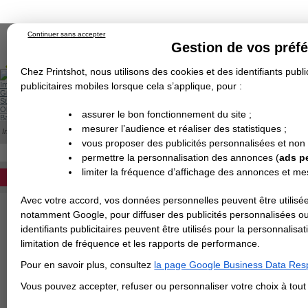
Continuer sans accepter
Gestion de vos préf
Chez Printshot, nous utilisons des cookies et des identifiants public
Impression papier
publicitaires mobiles lorsque cela s’applique, pour :
Grand Format
Stand/PLV
Objet Publicitaire
assurer le bon fonctionnement du site ;
Banderole & bâche
Enseigne
mesurer l’audience et réaliser des statistiques ;
Impression en ligne
>
Flyer nominatif ou numéroté
Demande de devis
vous proposer des publicités personnalisées et non
Echantillons
Revendeurs
DEVIS PERSONNALISÉ
permettre la personnalisation des annonces (
ads p
FLYER NOMINATIF OU NUMEROT
limiter la fréquence d’affichage des annonces et m
REVENDEURS
Imprimer des donn
Avec votre accord, vos données personnelles peuvent être utilisée
Spécial Elections
notamment Google, pour diffuser des publicités personnalisées o
IMPRESSION 24H
identifiants publicitaires peuvent être utilisés pour la personnali
L'évolution technique d
limitation de fréquence et les rapports de performance.
Carte de visite
proposer l'impression de
Pour en savoir plus, consultez
la page Google Business Data Resp
Carterie
ainsi à une demande de 
Carte Indéchirable
Carte de correspondance
Cartes postales
Marque-pages
Carte de Fidélité
Carte PVC
Carte & faire-part
Vous pouvez accepter, refuser ou personnaliser votre choix à tou
Flyer & Dépliant
Ce type de personnalisat
Flyer
Flyer rond
Dépliant
Chemise à rabats
Flyer indéchirable