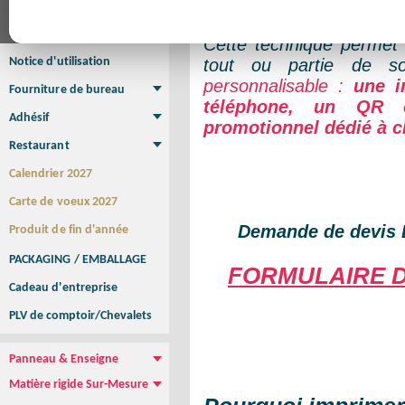
Affiche
de marketing direct.
Affiche Petit Format
Affiche à l'unité
Affiche Grand Format
Brochure/Catalogue
Cette technique permet 
Brochure piquée
Brochure dos carré collé
Brochure spirale
Notice d'utilisation
tout ou partie de 
personnalisable :
une i
Fourniture de bureau
téléphone, un QR 
Enveloppe
Papier à lettres
Chemise à rabats
Bloc-notes encollé
Carnets Autocopiants
Magnétique sur mesure
Sous main
Adhésif
promotionnel dédié à 
Etiquette autocollante
Sticker Rond
Adhésif sur-mesure
Sticker Vitrine
NEW !
Restaurant
Menu
Set de table
Etui à cigarettes
Porte Addition
Menu Panneau
NEW !
Calendrier 2027
Carte de voeux 2027
Demande de devis 
Produit de fin d'année
PACKAGING / EMBALLAGE
FORMULAIRE D
Cadeau d'entreprise
PLV de comptoir/Chevalets
Panneau & Enseigne
Panneau de chantier
Panneau immobilier
Enseigne Publicitaire
Matière rigide Sur-Mesure
Dibond
Plexiglass
PVC
Aquilux
NEW !