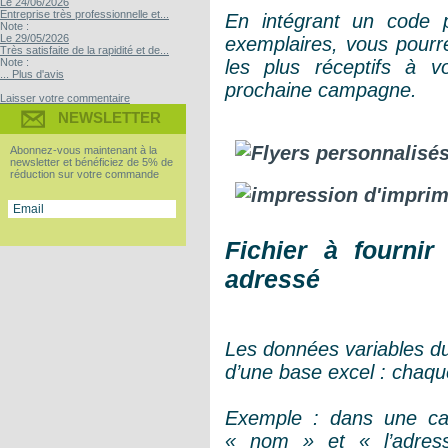
Le 24/06/2026
Entreprise très professionnelle et...
En intégrant un code p
Note :
Le 29/05/2026
exemplaires, vous pourrez
Très satisfaite de la rapidité et de...
Note :
les plus réceptifs à vo
... Plus d'avis
prochaine campagne.
Laisser votre commentaire
NEWSLETTER
Abonnez-vous maintenant à la
newsletter et bénéficiez de 5% de
réduction sur votre commande
Fichier à fournir
adressé
Les données variables du 
d’une base excel : chaqu
Exemple : dans une ca
« nom » et « l’adress