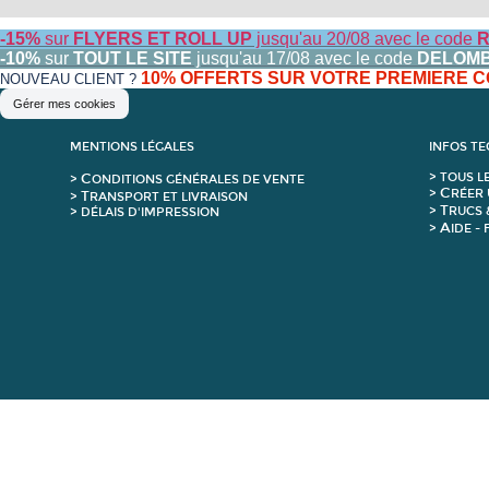
-15%
sur
FLYERS ET ROLL UP
jusqu'au 20/08 avec le code
R
-10%
sur
TOUT LE SITE
jusqu'au 17/08 avec le code
DELOM
10% OFFERTS SUR VOTRE PREMIERE
NOUVEAU CLIENT ?
Gérer mes cookies
MENTIONS LÉGALES
INFOS T
C
>
T
OUS L
>
ONDITIONS GÉNÉRALES DE VENTE
C
>
RÉER 
T
>
RANSPORT ET LIVRAISON
T
>
RUCS 
> DÉLAIS D'IMPRESSION
A
>
IDE -