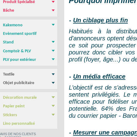
Pourquoi imprimer 
Produit Spécialisé
Magnétique pour vehicule
Film repositionnable Yupo Tako
Vinyle spécial sol
Papier peint
Bâche
Bâche PVC standard
Bâche M1 anti-feu
Bâche micro-perforée Mesh
Bâche micro-perforée M1
Bâche SANS PVC
Bâche en Tissus
Toile canvas
-
Un ciblage plus fin
Kakemono
Habitués à la distrib
Roll-up
Photocall
Banner
Kakemono Suspendu
Produits Associés
Evènement sportif
d'annonceurs optent dés
Stand
ce soit pour prospecter
Stand parapluie
Stand Pop-Up
Murs d'images
Totems
Comptoir & PLV
pourrez donc cibler vos 
Comptoir & borne d'accueil
PLV de comptoir/Chevalets
Présentoirs
Tables, chaises, Mange Debout
Cadre tissu tendu
NEW !
profil (foyer, âge...) ou 
PLV pour extérieur
Stop trottoir Economique
Stop trottoir lesté
Roll-up double face
Tentes - Barnums
Drapeau Publicitaire - Oriflamme
Textile
-
Un média efficace
Tee shirt & Polo
Sweat Shirt
Objet publicitaire
L’objectif est de s’adres
Sac publicitaire
Mug personnalisé
Clé USB
Stylo personnalisé
Carnet personnalisé
Gamme BIC
Confiseries
sentent privilégiés. Le 
Décoration murale
efficace pour fidéliser u
Poster & Affiche papier
Photo sur plexiglass
Photo sur aluminium
Photo sur PVC
Tableau imprimé Veleda
Papier peint
potentielle.
64% des Fra
Papier Peint autocollant
Papier peint Pré-encollé
du courrier papier -
Baro
Stickers
Yupo Tako : le sticker sans colle
Bubble free : Le sticker sans bulle
Lino personnalisé
-
Mesurer une campagn
AVIS DE NOS CLIENTS