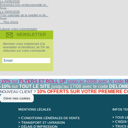
Le 24/06/2026
Entreprise très professionnelle et...
Note :
Le 29/05/2026
Très satisfaite de la rapidité et de...
Note :
... Plus d'avis
Laisser votre commentaire
NEWSLETTER
Abonnez-vous maintenant à la
newsletter et bénéficiez de 5% de
réduction sur votre commande
-15%
sur
FLYERS ET ROLL UP
jusqu'au 20/08 avec le code
R
-10%
sur
TOUT LE SITE
jusqu'au 17/08 avec le code
DELOM
10% OFFERTS SUR VOTRE PREMIERE
NOUVEAU CLIENT ?
Gérer mes cookies
MENTIONS LÉGALES
INFOS T
C
>
T
OUS L
>
ONDITIONS GÉNÉRALES DE VENTE
C
>
RÉER 
T
>
RANSPORT ET LIVRAISON
T
>
RUCS 
> DÉLAIS D'IMPRESSION