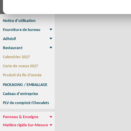
Affiche
Affiche Petit Format
Affiche à l'unité
Affiche Grand Format
Brochure/Catalogue
Brochure piquée
Brochure dos carré collé
Brochure spirale
Notice d'utilisation
Fourniture de bureau
Enveloppe
Papier à lettres
Chemise à rabats
Bloc-notes encollé
Carnets Autocopiants
Magnétique sur mesure
Sous main
Adhésif
Etiquette autocollante
Sticker Rond
Adhésif sur-mesure
Sticker Vitrine
NEW !
Restaurant
Menu
Set de table
Etui à cigarettes
Porte Addition
Menu Panneau
NEW !
Calendrier 2027
Carte de voeux 2027
Produit de fin d'année
PACKAGING / EMBALLAGE
Cadeau d'entreprise
PLV de comptoir/Chevalets
Panneau & Enseigne
Panneau de chantier
Panneau immobilier
Enseigne Publicitaire
Matière rigide Sur-Mesure
Dibond
Plexiglass
PVC
Aquilux
NEW !