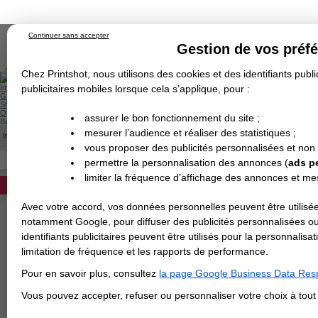
Continuer sans accepter
Gestion de vos préf
Chez Printshot, nous utilisons des cookies et des identifiants public
Impression papier
publicitaires mobiles lorsque cela s’applique, pour :
Grand Format
Stand/PLV
Objet Publicitaire
assurer le bon fonctionnement du site ;
Banderole & bâche
Enseigne
mesurer l’audience et réaliser des statistiques ;
Impression en ligne
>
Commentaires
>
Commentaire du 23/01/2026
Demande de devis
vous proposer des publicités personnalisées et non
Echantillons
Revendeurs
DEVIS PERSONNALISÉ
COMMENTAIRES DU 23/01/2026
permettre la personnalisation des annonces (
ads p
limiter la fréquence d’affichage des annonces et m
23/01/2026
REVENDEURS
Comme d’hab ! incroyable travail extra rapide et surt
Note :
Avec votre accord, vos données personnelles peuvent être utilisée
Spécial Elections
notamment Google, pour diffuser des publicités personnalisées o
identifiants publicitaires peuvent être utilisés pour la personnali
IMPRESSION 24H
limitation de fréquence et les rapports de performance.
Carte de visite
Pour en savoir plus, consultez
la page Google Business Data Resp
Carterie
Carte Indéchirable
Carte de correspondance
Cartes postales
Marque-pages
Carte de Fidélité
Carte PVC
Carte & faire-part
Vous pouvez accepter, refuser ou personnaliser votre choix à tou
Flyer & Dépliant
Flyer
Flyer rond
Dépliant
Chemise à rabats
Flyer indéchirable