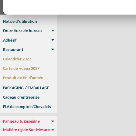
Affiche
Affiche Petit Format
Affiche à l'unité
Affiche Grand Format
Brochure/Catalogue
Brochure piquée
Brochure dos carré collé
Brochure spirale
Notice d'utilisation
Fourniture de bureau
Enveloppe
Papier à lettres
Chemise à rabats
Bloc-notes encollé
Carnets Autocopiants
Magnétique sur mesure
Sous main
Adhésif
Etiquette autocollante
Sticker Rond
Adhésif sur-mesure
Sticker Vitrine
NEW !
Restaurant
Menu
Set de table
Etui à cigarettes
Porte Addition
Menu Panneau
NEW !
Calendrier 2027
Carte de voeux 2027
Produit de fin d'année
PACKAGING / EMBALLAGE
Cadeau d'entreprise
PLV de comptoir/Chevalets
Panneau & Enseigne
Panneau de chantier
Panneau immobilier
Enseigne Publicitaire
Matière rigide Sur-Mesure
Dibond
Plexiglass
PVC
Aquilux
NEW !