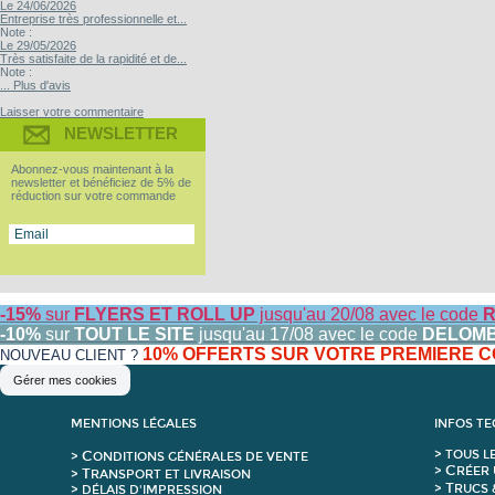
Le 24/06/2026
Entreprise très professionnelle et...
Note :
Le 29/05/2026
Très satisfaite de la rapidité et de...
Note :
... Plus d'avis
Laisser votre commentaire
NEWSLETTER
Abonnez-vous maintenant à la
newsletter et bénéficiez de 5% de
réduction sur votre commande
-15%
sur
FLYERS ET ROLL UP
jusqu'au 20/08 avec le code
R
-10%
sur
TOUT LE SITE
jusqu'au 17/08 avec le code
DELOM
10% OFFERTS SUR VOTRE PREMIERE
NOUVEAU CLIENT ?
Gérer mes cookies
MENTIONS LÉGALES
INFOS T
C
>
T
OUS L
>
ONDITIONS GÉNÉRALES DE VENTE
C
>
RÉER 
T
>
RANSPORT ET LIVRAISON
T
>
RUCS 
> DÉLAIS D'IMPRESSION