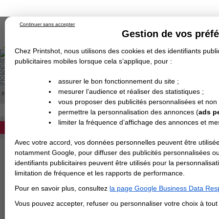
Continuer sans accepter
Gestion de vos préf
Chez Printshot, nous utilisons des cookies et des identifiants public
Impression papier
publicitaires mobiles lorsque cela s’applique, pour :
Grand Format
Stand/PLV
Objet Publicitaire
assurer le bon fonctionnement du site ;
Banderole & bâche
Enseigne
mesurer l’audience et réaliser des statistiques ;
Impression en ligne
>
Commentaires
>
Commentaire du 09/01/2026
Demande de devis
vous proposer des publicités personnalisées et non
Echantillons
Revendeurs
DEVIS PERSONNALISÉ
COMMENTAIRES DU 09/01/2026
permettre la personnalisation des annonces (
ads p
limiter la fréquence d’affichage des annonces et m
09/01/2026
REVENDEURS
Tout fut parfait depuis la commande à partir du sit
finition courante sont de très bonne qualité. Je r
Avec votre accord, vos données personnelles peuvent être utilisée
Note :
Spécial Elections
notamment Google, pour diffuser des publicités personnalisées o
identifiants publicitaires peuvent être utilisés pour la personnali
IMPRESSION 24H
limitation de fréquence et les rapports de performance.
Carte de visite
Pour en savoir plus, consultez
la page Google Business Data Resp
Carterie
Carte Indéchirable
Carte de correspondance
Cartes postales
Marque-pages
Carte de Fidélité
Carte PVC
Carte & faire-part
Vous pouvez accepter, refuser ou personnaliser votre choix à tou
Flyer & Dépliant
Flyer
Flyer rond
Dépliant
Chemise à rabats
Flyer indéchirable