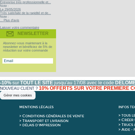
Entreprise très professionnelle et...
Note :
Le 29/05/2026
Très satisfaite de la rapidité et de...
Note :
... Plus d'avis
Laisser votre commentaire
NEWSLETTER
Abonnez-vous maintenant à la
newsletter et bénéficiez de 5% de
réduction sur votre commande
-10%
sur
TOUT LE SITE
jusqu'au 17/08 avec le code
DELOM
10% OFFERTS SUR VOTRE PREMIERE
NOUVEAU CLIENT ?
Gérer mes cookies
MENTIONS LÉGALES
INFOS T
C
>
T
OUS L
>
ONDITIONS GÉNÉRALES DE VENTE
C
>
RÉER 
T
>
RANSPORT ET LIVRAISON
T
>
RUCS 
> DÉLAIS D'IMPRESSION
A
>
IDE -