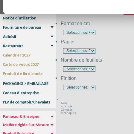
Affiche Petit Format
Affiche à l'unité
Affiche Grand Format
Brochure/Catalogue
PR
Brochure piquée
Brochure dos carré collé
Brochure spirale
Notice d'utilisation
Format en cm
Fourniture de bureau
Enveloppe
Papier à lettres
Chemise à rabats
Bloc-notes encollé
Carnets Autocopiants
Magnétique sur mesure
Sous main
Adhésif
Papier
Etiquette autocollante
Sticker Rond
Adhésif sur-mesure
Sticker Vitrine
NEW !
Restaurant
Menu
Set de table
Etui à cigarettes
Porte Addition
Menu Panneau
NEW !
Calendrier 2027
Nombre de feuillets
Carte de voeux 2027
Produit de fin d'année
Finition
PACKAGING / EMBALLAGE
Cadeau d'entreprise
PLV de comptoir/Chevalets
Aide
au choix
Conseils
techniques
Panneau & Enseigne
Panneau de chantier
Panneau immobilier
Enseigne Publicitaire
Matière rigide Sur-Mesure
Dibond
Plexiglass
PVC
Aquilux
NEW !
Produit Spécialisé