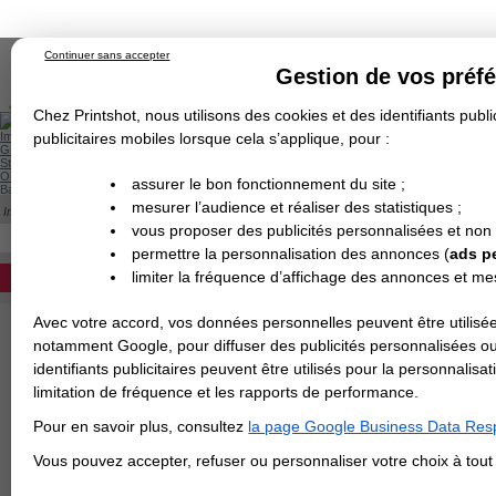
Continuer sans accepter
Gestion de vos préf
Chez Printshot, nous utilisons des cookies et des identifiants public
Impression papier
publicitaires mobiles lorsque cela s’applique, pour :
Grand Format
Stand/PLV
Objet Publicitaire
assurer le bon fonctionnement du site ;
Banderole & bâche
Enseigne
mesurer l’audience et réaliser des statistiques ;
Impression en ligne
>
Cadeau d'entreprise
>
Bloc Notes
>
Bloc notes personnalisé
Demande de devis
BLOC NOTES PERSONNALISÉ
vous proposer des publicités personnalisées et non
Echantillons
DEVIS PERSONNALISÉ
Revendeurs
permettre la personnalisation des annonces (
ads p
Impression d'un carnet de notes personnalis
limiter la fréquence d’affichage des annonces et m
REVENDEURS
standard ou économique.
Avec votre accord, vos données personnelles peuvent être utilisée
PO
Spécial Elections
notamment Google, pour diffuser des publicités personnalisées o
IMPRESSION 24H
For
identifiants publicitaires peuvent être utilisés pour la personnali
limitation de fréquence et les rapports de performance.
Papi
Carte de visite
Fini
Pour en savoir plus, consultez
la page Google Business Data Resp
Carterie
Dél
Carte Indéchirable
Carte de correspondance
Cartes postales
Marque-pages
Carte de Fidélité
Carte PVC
Carte & faire-part
Vous pouvez accepter, refuser ou personnaliser votre choix à tou
Flyer & Dépliant
Qua
Flyer
Flyer rond
Dépliant
Chemise à rabats
Flyer indéchirable
Affiche