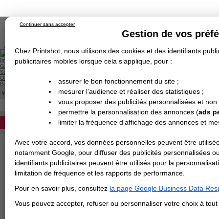
Continuer sans accepter
Gestion de vos préf
Chez Printshot, nous utilisons des cookies et des identifiants public
Impression papier
publicitaires mobiles lorsque cela s’applique, pour :
Grand Format
Stand/PLV
Objet Publicitaire
assurer le bon fonctionnement du site ;
Banderole & bâche
Enseigne
mesurer l’audience et réaliser des statistiques ;
Impression en ligne
Demande de devis
Cette catégorie est actuellement indisponib
vous proposer des publicités personnalisées et non
Echantillons
DEVIS PERSONNALISÉ
Revendeurs
permettre la personnalisation des annonces (
ads p
limiter la fréquence d’affichage des annonces et m
REVENDEURS
Avec votre accord, vos données personnelles peuvent être utilisée
Spécial Elections
notamment Google, pour diffuser des publicités personnalisées o
IMPRESSION 24H
identifiants publicitaires peuvent être utilisés pour la personnali
limitation de fréquence et les rapports de performance.
Carte de visite
Pour en savoir plus, consultez
la page Google Business Data Resp
Carterie
Carte Indéchirable
Carte de correspondance
Cartes postales
Marque-pages
Carte de Fidélité
Carte PVC
Carte & faire-part
Vous pouvez accepter, refuser ou personnaliser votre choix à tou
Flyer & Dépliant
Flyer
Flyer rond
Dépliant
Chemise à rabats
Flyer indéchirable
Affiche