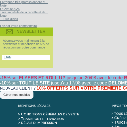
Entreprise très professionnelle et...
Note :
Le 29/05/2026
Très satisfaite de la rapidité et de...
Note :
... Plus d'avis
Laisser votre commentaire
NEWSLETTER
Abonnez-vous maintenant à la
newsletter et bénéficiez de 5% de
réduction sur votre commande
-15%
sur
FLYERS ET ROLL UP
jusqu'au 20/08 avec le code
R
-10%
sur
TOUT LE SITE
jusqu'au 17/08 avec le code
DELOM
10% OFFERTS SUR VOTRE PREMIERE
NOUVEAU CLIENT ?
Gérer mes cookies
MENTIONS LÉGALES
INFOS T
C
>
T
OUS L
>
ONDITIONS GÉNÉRALES DE VENTE
C
>
RÉER 
T
>
RANSPORT ET LIVRAISON
T
>
RUCS 
> DÉLAIS D'IMPRESSION