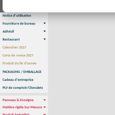
Affiche Petit Format
Affiche à l'unité
Affiche Grand Format
Brochure/Catalogue
Brochure piquée
Brochure dos carré collé
Brochure spirale
Notice d'utilisation
Fourniture de bureau
Enveloppe
Papier à lettres
Chemise à rabats
Bloc-notes encollé
Carnets Autocopiants
Magnétique sur mesure
Sous main
Adhésif
Etiquette autocollante
Sticker Rond
Adhésif sur-mesure
Sticker Vitrine
NEW !
Restaurant
Menu
Set de table
Etui à cigarettes
Porte Addition
Menu Panneau
NEW !
Calendrier 2027
Carte de voeux 2027
Produit de fin d'année
PACKAGING / EMBALLAGE
Cadeau d'entreprise
PLV de comptoir/Chevalets
Panneau & Enseigne
Panneau de chantier
Panneau immobilier
Enseigne Publicitaire
Matière rigide Sur-Mesure
Dibond
Plexiglass
PVC
Aquilux
NEW !
Produit Spécialisé