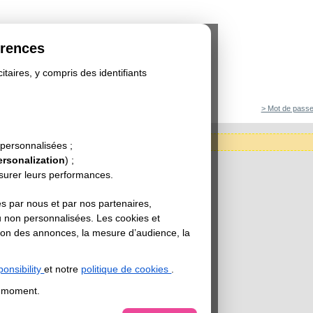
érences
itaires, y compris des identifiants
> Mot de passe
tégorie est actuellement indisponible.
 personnalisées ;
ersonalization
) ;
esurer leurs performances.
s par nous et par nos partenaires,
u non personnalisées. Les cookies et
sation des annonces, la mesure d’audience, la
onsibility
et notre
politique de cookies
.
t moment.