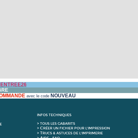
ENTREE26
BRE
 COMMANDE
NOUVEAU
avec le code
INFOS TECHNIQUES
>
T
OUS LES GABARITS
E
C
>
RÉER UN FICHIER POUR L'IMPRESSION
T
>
RUCS & ASTUCES DE L'IMPRIMERIE