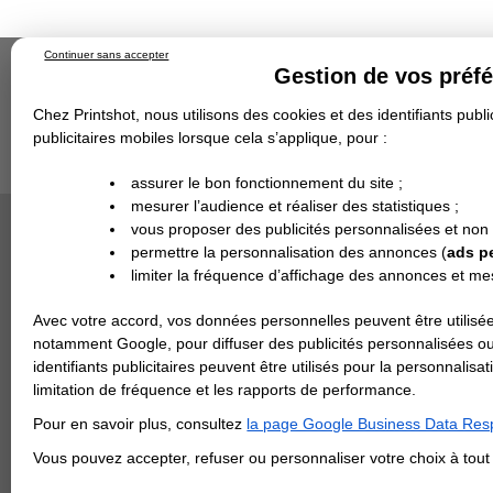
Continuer sans accepter
Gestion de vos préf
Chez Printshot, nous utilisons des cookies et des identifiants public
publicitaires mobiles lorsque cela s’applique, pour :
Impression papier
Grand Format
Stand/PLV
Objet Publicitaire
assurer le bon fonctionnement du site ;
Banderole & bâche
Enseigne
mesurer l’audience et réaliser des statistiques ;
Impression en ligne
Demande de devis
Cette ca
vous proposer des publicités personnalisées et non
Echantillons
DEVIS PERSONNALISÉ
Revendeurs
permettre la personnalisation des annonces (
ads p
limiter la fréquence d’affichage des annonces et m
REVENDEURS
Avec votre accord, vos données personnelles peuvent être utilisée
Spécial Elections
notamment Google, pour diffuser des publicités personnalisées o
IMPRESSION 24H
identifiants publicitaires peuvent être utilisés pour la personnali
limitation de fréquence et les rapports de performance.
Carte de visite
Pour en savoir plus, consultez
la page Google Business Data Resp
Carterie
Carte Indéchirable
Carte de correspondance
Cartes postales
Marque-pages
Carte de Fidélité
Carte PVC
Carte & faire-part
Vous pouvez accepter, refuser ou personnaliser votre choix à tou
Flyer & Dépliant
Flyer
Flyer rond
Dépliant
Chemise à rabats
Flyer indéchirable
Affiche