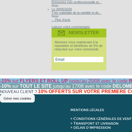
Entreprise très professionnelle et...
Note :
Le 29/05/2026
Très satisfaite de la rapidité et de...
Note :
... Plus d'avis
Laisser votre commentaire
NEWSLETTER
Abonnez-vous maintenant à la
newsletter et bénéficiez de 5% de
réduction sur votre commande
-15%
sur
FLYERS ET ROLL UP
jusqu'au 20/08 avec le code
R
-10%
sur
TOUT LE SITE
jusqu'au 17/08 avec le code
DELOM
10% OFFERTS SUR VOTRE PREMIERE
NOUVEAU CLIENT ?
Gérer mes cookies
MENTIONS LÉGALES
C
>
ONDITIONS GÉNÉRALES DE VENT
T
>
RANSPORT ET LIVRAISON
> DÉLAIS D'IMPRESSION