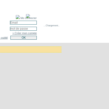
Me connecter
...Chargement..
> Créer mon compte
 oublié