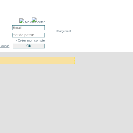
Me connecter
...Chargement..
> Créer mon compte
 oublié