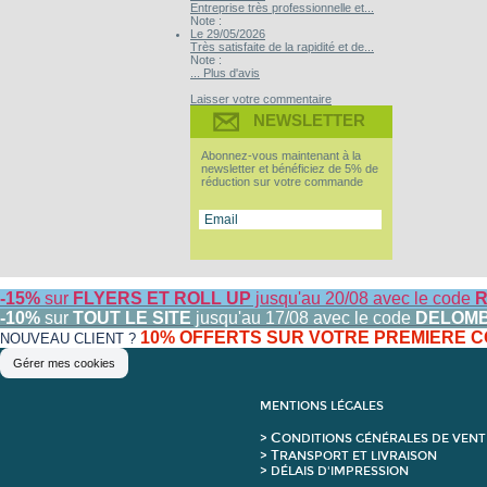
Entreprise très professionnelle et...
Note :
Le 29/05/2026
Très satisfaite de la rapidité et de...
Note :
... Plus d'avis
Laisser votre commentaire
NEWSLETTER
Abonnez-vous maintenant à la
newsletter et bénéficiez de 5% de
réduction sur votre commande
-15%
sur
FLYERS ET ROLL UP
jusqu'au 20/08 avec le code
R
-10%
sur
TOUT LE SITE
jusqu'au 17/08 avec le code
DELOM
10% OFFERTS SUR VOTRE PREMIERE
NOUVEAU CLIENT ?
Gérer mes cookies
MENTIONS LÉGALES
C
>
ONDITIONS GÉNÉRALES DE VENT
T
>
RANSPORT ET LIVRAISON
> DÉLAIS D'IMPRESSION