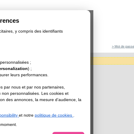
érences
itaires, y compris des identifiants
> Mot de passe
tégorie est actuellement indisponible.
 personnalisées ;
ersonalization
) ;
esurer leurs performances.
s par nous et par nos partenaires,
u non personnalisées. Les cookies et
sation des annonces, la mesure d’audience, la
onsibility
et notre
politique de cookies
.
t moment.