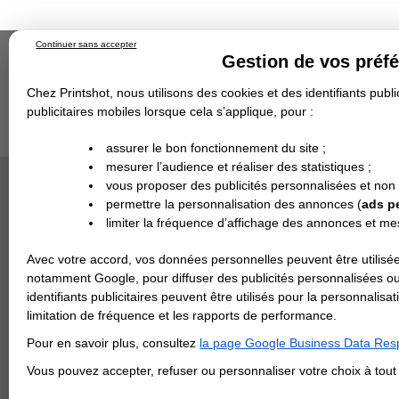
Continuer sans accepter
Gestion de vos préf
Chez Printshot, nous utilisons des cookies et des identifiants public
publicitaires mobiles lorsque cela s’applique, pour :
Impression papier
Grand Format
Stand/PLV
Objet Publicitaire
assurer le bon fonctionnement du site ;
Banderole & bâche
Enseigne
mesurer l’audience et réaliser des statistiques ;
Impression en ligne
Demande de devis
Cette ca
vous proposer des publicités personnalisées et non
Echantillons
DEVIS PERSONNALISÉ
Revendeurs
permettre la personnalisation des annonces (
ads p
limiter la fréquence d’affichage des annonces et m
REVENDEURS
Avec votre accord, vos données personnelles peuvent être utilisée
Spécial Elections
notamment Google, pour diffuser des publicités personnalisées o
IMPRESSION 24H
identifiants publicitaires peuvent être utilisés pour la personnali
limitation de fréquence et les rapports de performance.
Carte de visite
Pour en savoir plus, consultez
la page Google Business Data Resp
Carterie
Carte Indéchirable
Carte de correspondance
Cartes postales
Marque-pages
Carte de Fidélité
Carte PVC
Carte & faire-part
Vous pouvez accepter, refuser ou personnaliser votre choix à tou
Flyer & Dépliant
Flyer
Flyer rond
Dépliant
Chemise à rabats
Flyer indéchirable
Affiche