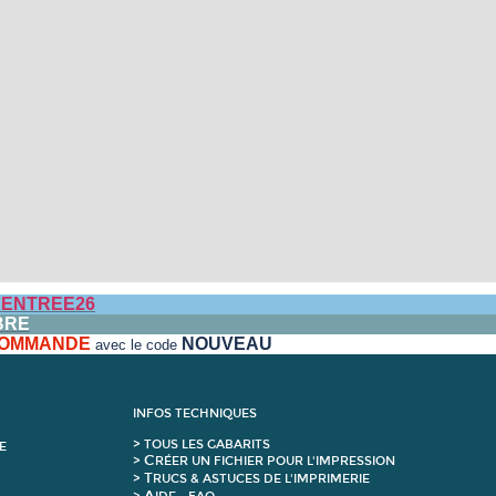
ENTREE26
BRE
 COMMANDE
NOUVEAU
avec le code
INFOS TECHNIQUES
>
T
OUS LES GABARITS
E
C
>
RÉER UN FICHIER POUR L'IMPRESSION
T
>
RUCS & ASTUCES DE L'IMPRIMERIE