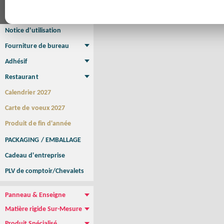
Affiche Petit Format
Affiche à l'unité
Affiche Grand Format
Brochure/Catalogue
Brochure piquée
Brochure dos carré collé
Brochure spirale
Notice d'utilisation
Fourniture de bureau
Enveloppe
Papier à lettres
Chemise à rabats
Bloc-notes encollé
Carnets Autocopiants
Magnétique sur mesure
Sous main
Adhésif
Etiquette autocollante
Sticker Rond
Adhésif sur-mesure
Sticker Vitrine
NEW !
Restaurant
Menu
Set de table
Etui à cigarettes
Porte Addition
Menu Panneau
NEW !
Calendrier 2027
Carte de voeux 2027
Produit de fin d'année
PACKAGING / EMBALLAGE
Cadeau d'entreprise
PLV de comptoir/Chevalets
Panneau & Enseigne
Panneau de chantier
Panneau immobilier
Enseigne Publicitaire
Matière rigide Sur-Mesure
Dibond
Plexiglass
PVC
Aquilux
NEW !
Produit Spécialisé