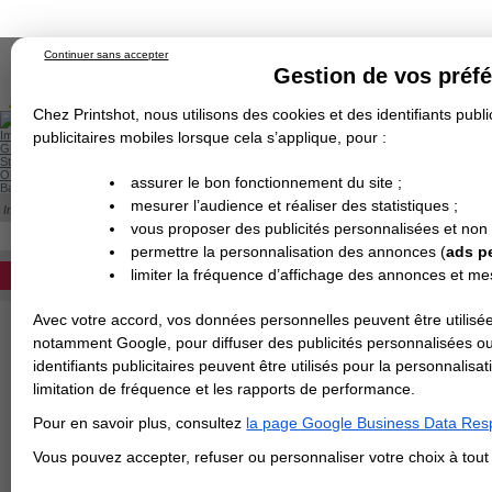
Continuer sans accepter
Gestion de vos préf
Chez Printshot, nous utilisons des cookies et des identifiants public
Impression papier
publicitaires mobiles lorsque cela s’applique, pour :
Grand Format
Stand/PLV
Objet Publicitaire
assurer le bon fonctionnement du site ;
Banderole & bâche
Enseigne
mesurer l’audience et réaliser des statistiques ;
Impression en ligne
Demande de devis
Cette catégorie est actuellement indisponib
vous proposer des publicités personnalisées et non
Echantillons
DEVIS PERSONNALISÉ
Revendeurs
permettre la personnalisation des annonces (
ads p
limiter la fréquence d’affichage des annonces et m
REVENDEURS
Avec votre accord, vos données personnelles peuvent être utilisée
Spécial Elections
notamment Google, pour diffuser des publicités personnalisées o
IMPRESSION 24H
identifiants publicitaires peuvent être utilisés pour la personnali
limitation de fréquence et les rapports de performance.
Carte de visite
Pour en savoir plus, consultez
la page Google Business Data Resp
Carterie
Carte Indéchirable
Carte de correspondance
Cartes postales
Marque-pages
Carte de Fidélité
Carte PVC
Carte & faire-part
Vous pouvez accepter, refuser ou personnaliser votre choix à tou
Flyer & Dépliant
Flyer
Flyer rond
Dépliant
Chemise à rabats
Flyer indéchirable
Affiche