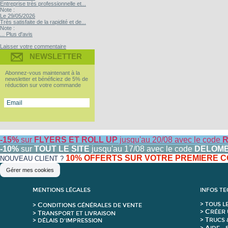
Entreprise très professionnelle et...
Note :
Le 29/05/2026
Très satisfaite de la rapidité et de...
Note :
... Plus d'avis
Laisser votre commentaire
NEWSLETTER
Abonnez-vous maintenant à la
newsletter et bénéficiez de 5% de
réduction sur votre commande
-15%
sur
FLYERS ET ROLL UP
jusqu'au 20/08 avec le code
R
-10%
sur
TOUT LE SITE
jusqu'au 17/08 avec le code
DELOM
10% OFFERTS SUR VOTRE PREMIERE
NOUVEAU CLIENT ?
Gérer mes cookies
MENTIONS LÉGALES
INFOS T
C
>
T
OUS L
>
ONDITIONS GÉNÉRALES DE VENTE
C
>
RÉER 
T
>
RANSPORT ET LIVRAISON
T
>
RUCS 
> DÉLAIS D'IMPRESSION