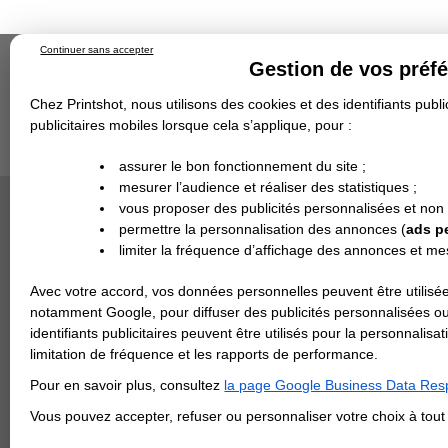
Continuer sans accepter
Gestion de vos préf
Chez Printshot, nous utilisons des cookies et des identifiants public
publicitaires mobiles lorsque cela s’applique, pour :
Impression papier
Grand Format
Stand/PLV
Objet Publicitaire
assurer le bon fonctionnement du site ;
Banderole & bâche
Enseigne
mesurer l’audience et réaliser des statistiques ;
Impression en ligne
Demande de devis
Cette ca
vous proposer des publicités personnalisées et non
Echantillons
DEVIS PERSONNALISÉ
Revendeurs
permettre la personnalisation des annonces (
ads p
limiter la fréquence d’affichage des annonces et m
REVENDEURS
Avec votre accord, vos données personnelles peuvent être utilisée
Spécial Elections
notamment Google, pour diffuser des publicités personnalisées o
IMPRESSION 24H
identifiants publicitaires peuvent être utilisés pour la personnali
limitation de fréquence et les rapports de performance.
Carte de visite
Pour en savoir plus, consultez
la page Google Business Data Resp
Carterie
Carte Indéchirable
Carte de correspondance
Cartes postales
Marque-pages
Carte de Fidélité
Carte PVC
Carte & faire-part
Vous pouvez accepter, refuser ou personnaliser votre choix à tou
Flyer & Dépliant
Flyer
Flyer rond
Dépliant
Chemise à rabats
Flyer indéchirable
Affiche