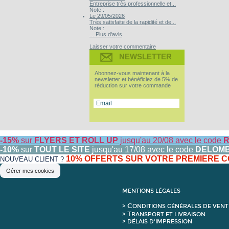
Entreprise très professionnelle et...
Note :
Le 29/05/2026
Très satisfaite de la rapidité et de...
Note :
... Plus d'avis
Laisser votre commentaire
NEWSLETTER
Abonnez-vous maintenant à la
newsletter et bénéficiez de 5% de
réduction sur votre commande
-15%
sur
FLYERS ET ROLL UP
jusqu'au 20/08 avec le code
R
-10%
sur
TOUT LE SITE
jusqu'au 17/08 avec le code
DELOM
10% OFFERTS SUR VOTRE PREMIERE
NOUVEAU CLIENT ?
Gérer mes cookies
MENTIONS LÉGALES
C
>
ONDITIONS GÉNÉRALES DE VENT
T
>
RANSPORT ET LIVRAISON
> DÉLAIS D'IMPRESSION