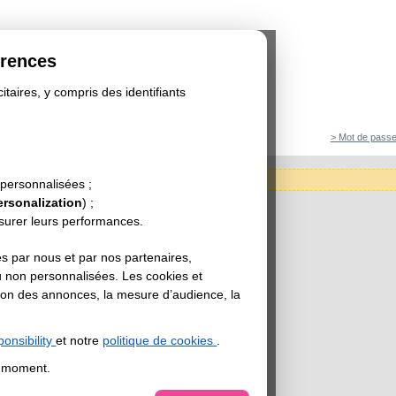
érences
itaires, y compris des identifiants
> Mot de passe
tégorie est actuellement indisponible.
 personnalisées ;
ersonalization
) ;
esurer leurs performances.
s par nous et par nos partenaires,
u non personnalisées. Les cookies et
sation des annonces, la mesure d’audience, la
onsibility
et notre
politique de cookies
.
t moment.