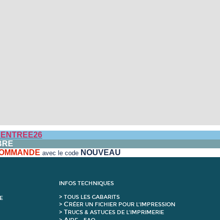
ENTREE26
BRE
 COMMANDE
NOUVEAU
avec le code
INFOS TECHNIQUES
>
T
OUS LES GABARITS
E
C
>
RÉER UN FICHIER POUR L'IMPRESSION
T
>
RUCS & ASTUCES DE L'IMPRIMERIE