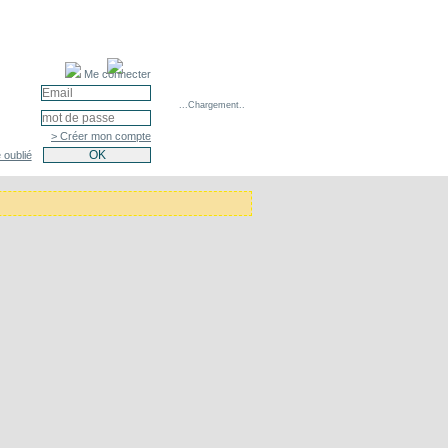
Me connecter
...Chargement..
> Créer mon compte
 oublié